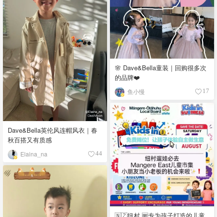
🌸 Dave&Bella童装｜回购很多次
的品牌❤️
鱼小慢
17
Dave&Bella英伦风连帽风衣｜春
秋百搭又有质感
Elaina_na
44
🇳🇿纽村 🆓专为孩子打造的儿童