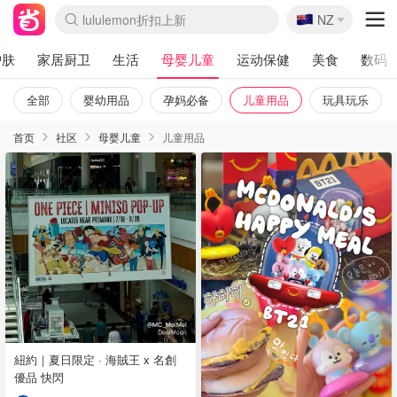
🇳🇿
Sasa美妆护肤3.5折
NZ
lululemon折扣上新
SSENSE年中3折
FreshBeauty好价汇总
Cettire降价+叠9折
Farfetch折上8折
WWS Coles超市实拍
viagogo二手票捡漏
Myer清仓1折起
The Outnet奢牌1折起
David Jones 3折起
Flannels大牌1折
Perfumes Club护肤1折
AMIRO返校季6.2折
Oweek抽奖送Airpods
Amazon折扣汇总
eToro入金$200送$50
Amazon数码好物
ICONIC本周7.5折
ThedoubleF高奢地板价
Moose Knuckles 6折
丝芙兰5折起
EUFY官网3.7折起
Selenichast首饰2折
Trip机票酒店促销
YSL送5件彩妆礼
Amazon家居好物
BIGBANG巡演开票
David Jones时尚3折
Amazon美妆护肤
雅漾大喷$8
过敏原检测盒$33
伊索独家赠50ml沐浴露
科颜氏清仓3折
SEALIFE海洋馆门票6折
丝塔芙大白罐$16
订阅Newsletter送香薰
Cult Beauty 6.8折
Harrods圣诞日历2.3折
LN-CC奢牌私促3折
d'Alba空姐喷雾$16
EVE LOM套装逆天2折
Bernardelli独家4折
Adore Beauty 6折起
CT圣诞日历
Mytheresa奢品2.7折
Luxury Escapes 9折
Currentbody美容仪9折
卡诗9折+赠4件礼
MOON Garden Live
ALLSAINTS美衣3折
Roborock扫地机3.7折
Tingo Life水杯$24
Valentino官网5折
CR洗发护发6.3折
护肤
家居厨卫
生活
母婴儿童
运动保健
美食
数码
全部
婴幼用品
孕妈必备
儿童用品
玩具玩乐
首页
社区
母婴儿童
儿童用品
紐約｜夏日限定 · 海賊王 x 名創
優品 快閃