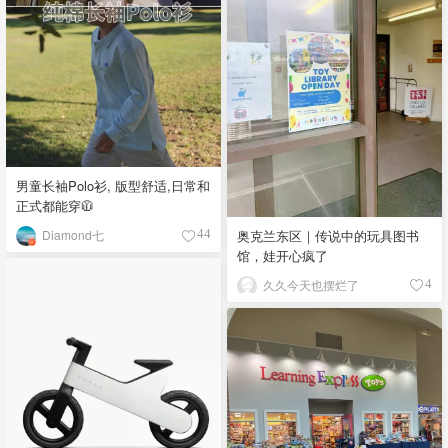
男童长袖Polo衫, 版型舒适,日常和
正式都能穿🧥
奥克兰东区｜传说中的玩具图书
Diamond七
44
馆，娃开心疯了
久久今天也摆烂了
4