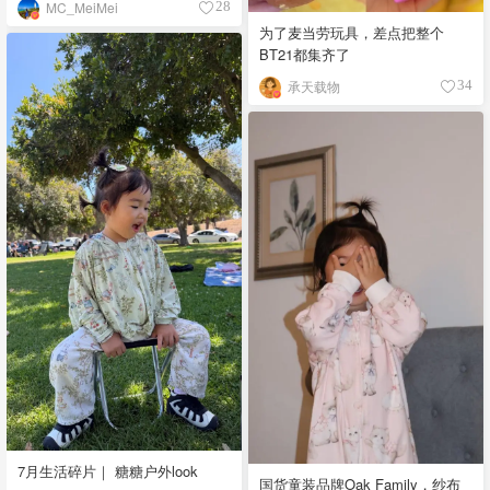
MC_MeiMei
28
为了麦当劳玩具，差点把整个
BT21都集齐了
承天载物
34
7月生活碎片｜ 糖糖户外look
国货童装品牌Oak Family，纱布