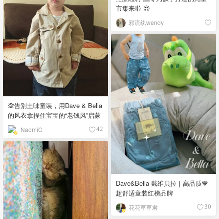
市集来啦 😍
邪流纨wendy
🙊告别土味童装，用Dave & Bella
的风衣拿捏住宝宝的“老钱风”启蒙
NaomiC
42
Dave&Bella 戴维贝拉｜高品质💙
超舒适童装红榜品牌
花花草草君
30