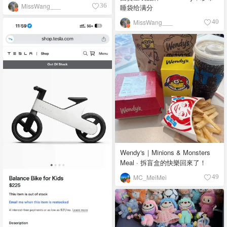
MissWang___
36
睡袋给满分
MissWang___
40
Wendy's｜Minions & Monsters
Meal · 拆盲盒的快樂回來了！
MC_MeiMei
49