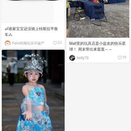
👶谁家宝宝还没骑上特斯拉平衡
车🚴
Mall里的玩具店是小盆友的快乐星
Felix吃喝玩乐不破产
23
球！ 周末带出来逛逛～～
betty79
19