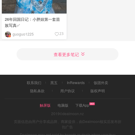
26年回国日记：小胖妞第一套苗
族写真✅
guoguo1225
23
查看更多笔记
联系我们
黑五
InRewards
饭团外卖
隐私条款
用户协议
版权声明
触屏版
电脑版
下载App
2019©dealmoon.nz
页面信息由用户分享或品牌、商家提供，由Dealmoon核实后发布折
扣广告
Dealmoon may get paid by brands or deals when user buy