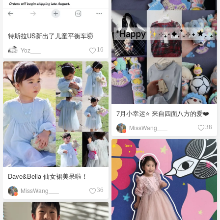
特斯拉US新出了儿童平衡车🤯
Yoz___
16
7月小幸运⭐️ 来自四面八方的爱❤️
MissWang___
38
Dave&Bella 仙女裙美呆啦！
MissWang___
36