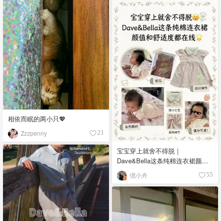
相依而眠的两小只💖
Zzzpenny
21
宝宝穿上就舍不得脱｜
Dave&Bella这条纯棉连衣裙颜值
和舒适度都在线✨
偲小卉
55