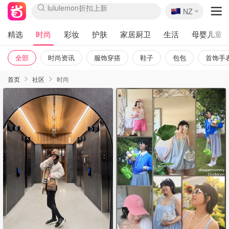
🇳🇿
Sasa美妆护肤3.5折
NZ
lululemon折扣上新
SSENSE年中2.5折
FreshBeauty好价汇总
Cettire降价+叠9折
WWS Coles超市实拍
viagogo二手票捡漏
Myer超级周末
The Outnet奢牌1折起
David Jones 3折起
Flannels大牌1折
Perfumes Club护肤1折
AMIRO面罩$251
Amazon折扣汇总
eToro入金$200送$50
Amazon数码好物
ICONIC本周7.5折
ThedoubleF高奢地板价
Moose Knuckles 6折
丝芙兰5折起
EUFY摄像头$98
Selenichast首饰2折
Trip机票酒店促销
YSL送5件彩妆礼
Amazon家居好物
Amazon美妆护肤
雅漾大喷$8
过敏原检测盒$33
伊索独家赠50ml沐浴露
科颜氏高保湿面霜$29
SEALIFE海洋馆门票6折
丝塔芙大白罐$16
订阅Newsletter送香薰
Cult Beauty 6.8折
Harrods圣诞日历$525
LN-CC奢牌私促3折
d'Alba空姐喷雾$16
EVE LOM套装£56
Bernardelli独家4折
Adore Beauty 6折起
CT圣诞日历
Mytheresa奢品2.7折
Luxury Escapes 9折
Currentbody美容仪$881
MOON Garden Live
Roborock扫地机$649
Tingo Life水杯$24
Valentino官网5折
CR洗护套装$23
修丽可4件套$159
Myer彩妆2件7折
GANNI官网4.5折
Stylevana韩妆4折
Tessabit高奢8.5折
OGX洗发水$11
Amazon阿德莱德次日达
卡诗8.5折+赠礼
Philips Hue灯具8折
精选
时尚
彩妆
护肤
家居厨卫
生活
母婴儿童
全部
时尚资讯
服饰穿搭
鞋子
包包
首饰手
首页
社区
时尚