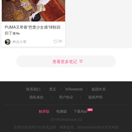
PUMA又带着“芭蕾少女感”球鞋回
归了🎀👟
种点小草
26
查看更多笔记
联系我们
黑五
InRewards
饭团外卖
隐私条款
用户协议
版权声明
触屏版
电脑版
下载App
2019©dealmoon.nz
页面信息由用户分享或品牌、商家提供，由Dealmoon核实后发布折