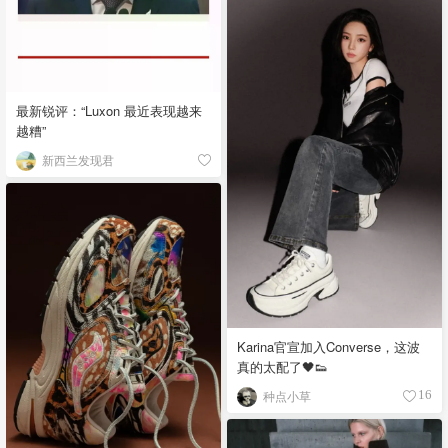
最新锐评：“Luxon 最近表现越来
越糟”
新西兰发现君
Karina官宣加入Converse，这波
真的太配了🖤👟
种点小草
16