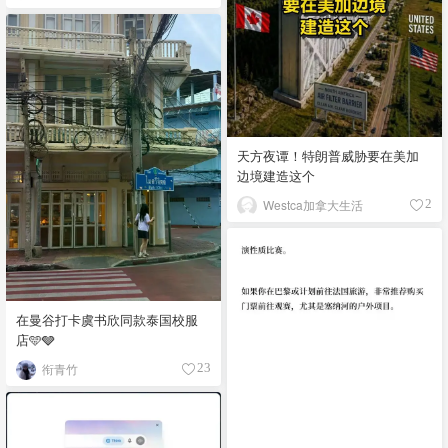
天方夜谭！特朗普威胁要在美加
边境建造这个
Westca加拿大生活
2
在曼谷打卡虞书欣同款泰国校服
店🩵🩶
衔青竹
23