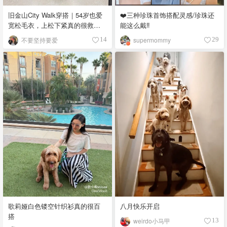
旧金山City Walk穿搭｜54岁也爱
❤️三种珍珠首饰搭配灵感/珍珠还
宽松毛衣，上松下紧真的很救比
能这么戴‼️
例
不要坚持要爱
supermommy
14
29
歌莉娅白色镂空针织衫真的很百
八月快乐开启
搭
weirdo小马甲
13