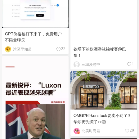
GPT价格被打下来了，免费用户
不限量聊天
铁塔下的欧洲游泳锦标赛@巴
湾区早知道
22
黎！
三城漫游中
1
OMG⁉️Birkenstock要卖不动了⁉
华尔街先慌了👀😱
北美时尚君
20