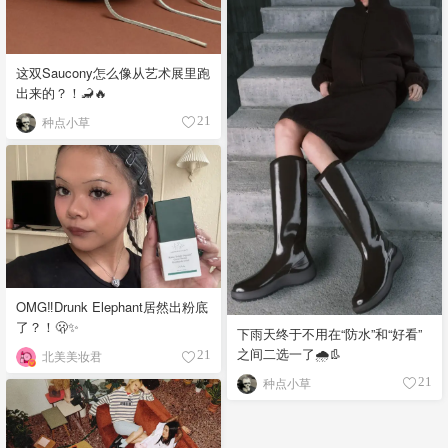
这双Saucony怎么像从艺术展里跑
出来的？！🦂🔥
种点小草
21
OMG‼️Drunk Elephant居然出粉底
了？！🫢✨
下雨天终于不用在“防水”和“好看”
之间二选一了🌧️👢
北美美妆君
21
种点小草
21