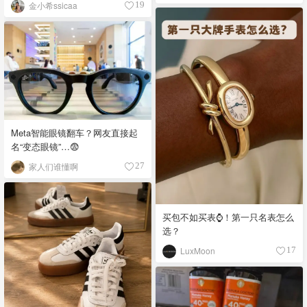
金小希ssicaa
19
Meta智能眼镜翻车？网友直接起
名“变态眼镜”…😨
家人们谁懂啊
27
买包不如买表⌚️！第一只名表怎么
选？
LuxMoon
17