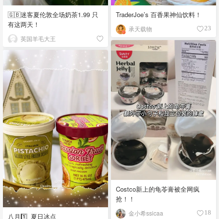
🇬🇧迷客夏伦敦全场奶茶1.99 只
TraderJoe’s 百香果神仙饮料！
有这两天！
承天载物
23
英国羊毛大王
Costco新上的龟苓膏被全网疯
抢！！
金小希ssicaa
18
八月1️⃣_夏日冰点