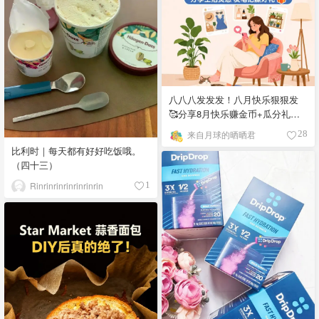
八八八发发发！八月快乐狠狠发
🥰分享8月快乐赚金币+瓜分礼卡
啦~
来自月球的晒晒君
28
比利时｜每天都有好好吃饭哦。
（四十三）
Rinrinrinrinrinrinrin
1