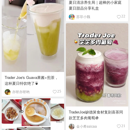
夏日清凉养生局｜超棒的小家庭
夏日甜品分享礼盒
苏菲小魏
22
Trader Joe's Guava果酱+煎茶，
这杯夏日特饮绝了🍵
亦呀亦呀哟
25
TraderJoe缺德舅食材复刻喜茶同
款芝芝多肉葡萄🍇
金小希ssicaa
21