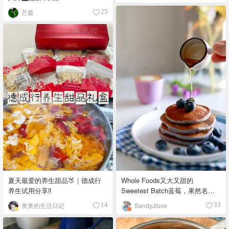
芒庭
25
夏天最爱的养生甜品🍑｜德成行
Whole Foods又大又甜的
养生试用分享‼️
Sweetest Batch蓝莓，果然名副
其实！
奥奥的生活日记
SandyJlove
14
33