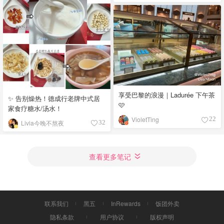
享受巴黎的浪漫｜Ladurée 下午茶
✨ 告别燥热！德成行老牌中式居
🩷
家食疗糖水/汤水！
VioletTing
22
Livia今晚不熬夜
32
查看更多笔记
联系我们
黑五
InRewards
饭团外卖
隐私条款
用户协议
版权声明