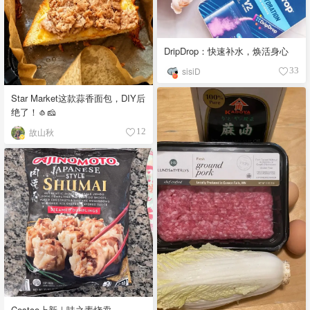
DripDrop：快速补水，焕活身心
sisiD
33
Star Market这款蒜香面包，DIY后
绝了！🧄🧀
故山秋
12
Costco上新｜味之素烧卖