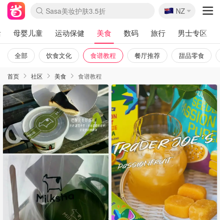
🇳🇿
Sasa美妆护肤3.5折
NZ
lululemon折扣上新
SSENSE年中3折
FreshBeauty好价汇总
Cettire降价+叠9折
Farfetch折上8折
WWS Coles超市实拍
viagogo二手票捡漏
Myer清仓1折起
The Outnet奢牌1折起
David Jones 3折起
Flannels大牌1折
Perfumes Club护肤1折
AMIRO返校季6.2折
Oweek抽奖送Airpods
Amazon折扣汇总
eToro入金$200送$50
Amazon数码好物
ICONIC本周7.5折
ThedoubleF高奢地板价
Moose Knuckles 6折
丝芙兰5折起
EUFY官网3.7折起
Selenichast首饰2折
Trip机票酒店促销
YSL送5件彩妆礼
Amazon家居好物
BIGBANG巡演开票
David Jones时尚3折
Amazon美妆护肤
雅漾大喷$8
过敏原检测盒$33
伊索独家赠50ml沐浴露
科颜氏清仓3折
SEALIFE海洋馆门票6折
丝塔芙大白罐$16
订阅Newsletter送香薰
Cult Beauty 6.8折
Harrods圣诞日历2.3折
LN-CC奢牌私促3折
d'Alba空姐喷雾$16
EVE LOM套装逆天2折
Bernardelli独家4折
Adore Beauty 6折起
CT圣诞日历
Mytheresa奢品2.7折
Luxury Escapes 9折
Currentbody美容仪9折
卡诗9折+赠4件礼
MOON Garden Live
ALLSAINTS美衣3折
Roborock扫地机3.7折
Tingo Life水杯$24
Valentino官网5折
CR洗发护发6.3折
活
母婴儿童
运动保健
美食
数码
旅行
男士专区
全部
饮食文化
食谱教程
餐厅推荐
甜品零食
首页
社区
美食
食谱教程