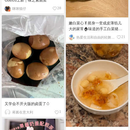
咪咪猫仔
28
嫩白菜心🥬摇身一变成皮薄馅儿
大的家常🏠味道的手工白菜猪肉
水饺🥟
热爱生活和自由的轻舞飞扬
21
又学会不开火版的卤蛋了🥚
蒋酱在意大利
1