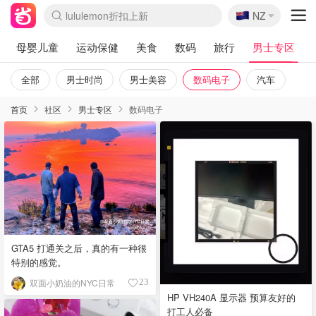
🇳🇿
lululemon折扣上新
NZ
Sasa美妆护肤3.5折
SSENSE年中2.5折
FreshBeauty好价汇总
Cettire降价+叠9折
WWS Coles超市实拍
viagogo二手票捡漏
Myer超级周末
The Outnet奢牌1折起
David Jones 3折起
Flannels大牌1折
Perfumes Club护肤1折
AMIRO面罩$251
Amazon折扣汇总
eToro入金$200送$50
Amazon数码好物
ICONIC本周7.5折
ThedoubleF高奢地板价
Moose Knuckles 6折
丝芙兰5折起
EUFY摄像头$98
Selenichast首饰2折
Trip机票酒店促销
YSL送5件彩妆礼
Amazon家居好物
Amazon美妆护肤
雅漾大喷$8
过敏原检测盒$33
伊索独家赠50ml沐浴露
科颜氏高保湿面霜$29
SEALIFE海洋馆门票6折
丝塔芙大白罐$16
订阅Newsletter送香薰
Cult Beauty 6.8折
Harrods圣诞日历$525
LN-CC奢牌私促3折
d'Alba空姐喷雾$16
EVE LOM套装£56
Bernardelli独家4折
Adore Beauty 6折起
CT圣诞日历
Mytheresa奢品2.7折
Luxury Escapes 9折
Currentbody美容仪$881
MOON Garden Live
Roborock扫地机$649
Tingo Life水杯$24
Valentino官网5折
CR洗护套装$23
修丽可4件套$159
Myer彩妆2件7折
GANNI官网4.5折
Stylevana韩妆4折
Tessabit高奢8.5折
OGX洗发水$11
Amazon阿德莱德次日达
卡诗8.5折+赠礼
Philips Hue灯具8折
母婴儿童
运动保健
美食
数码
旅行
男士专区
全部
男士时尚
男士美容
数码电子
汽车
首页
社区
男士专区
数码电子
GTA5 打通关之后，真的有一种很
特别的感觉。
双面小奶油的NYC日常
23
HP VH240A 显示器 预算友好的
打工人必备