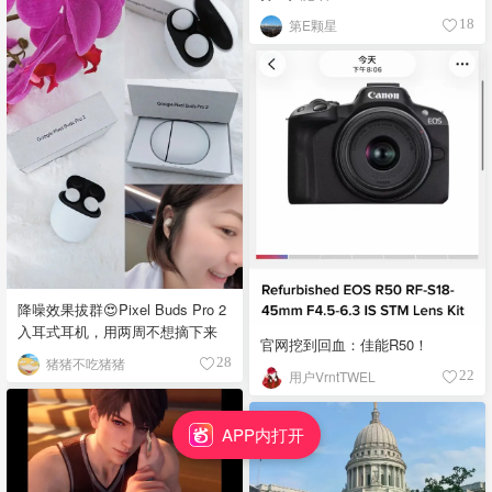
第E颗星
18
降噪效果拔群😍Pixel Buds Pro 2
入耳式耳机，用两周不想摘下来
官网挖到回血：佳能R50！
猪猪不吃猪猪
28
用户VrntTWEL
22
APP内打开