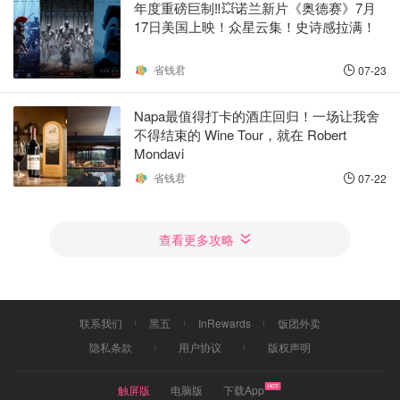
年度重磅巨制‼️💥诺兰新片《奥德赛》7月
17日美国上映！众星云集！史诗感拉满！
省钱君
07-23
Napa最值得打卡的酒庄回归！一场让我舍
不得结束的 Wine Tour，就在 Robert
Mondavi
省钱君
07-22
查看更多攻略
联系我们
黑五
InRewards
饭团外卖
隐私条款
用户协议
版权声明
触屏版
电脑版
下载App