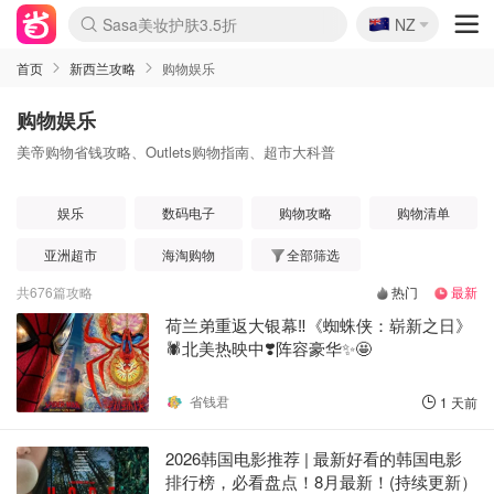
🇳🇿
Sasa美妆护肤3.5折
NZ
lululemon折扣上新
SSENSE年中3折
FreshBeauty好价汇总
Cettire降价+叠9折
Farfetch折上8折
WWS Coles超市实拍
viagogo二手票捡漏
Myer清仓1折起
The Outnet奢牌1折起
David Jones 3折起
Flannels大牌1折
Perfumes Club护肤1折
AMIRO返校季6.2折
Oweek抽奖送Airpods
Amazon折扣汇总
eToro入金$200送$50
Amazon数码好物
ICONIC本周7.5折
ThedoubleF高奢地板价
Moose Knuckles 6折
丝芙兰5折起
EUFY官网3.7折起
Selenichast首饰2折
Trip机票酒店促销
YSL送5件彩妆礼
Amazon家居好物
BIGBANG巡演开票
David Jones时尚3折
Amazon美妆护肤
雅漾大喷$8
过敏原检测盒$33
伊索独家赠50ml沐浴露
科颜氏清仓3折
SEALIFE海洋馆门票6折
丝塔芙大白罐$16
订阅Newsletter送香薰
Cult Beauty 6.8折
Harrods圣诞日历2.3折
LN-CC奢牌私促3折
d'Alba空姐喷雾$16
EVE LOM套装逆天2折
Bernardelli独家4折
Adore Beauty 6折起
CT圣诞日历
Mytheresa奢品2.7折
Luxury Escapes 9折
Currentbody美容仪9折
卡诗9折+赠4件礼
MOON Garden Live
ALLSAINTS美衣3折
Roborock扫地机3.7折
Tingo Life水杯$24
Valentino官网5折
CR洗发护发6.3折
首页
新西兰攻略
购物娱乐
购物娱乐
美帝购物省钱攻略、Outlets购物指南、超市大科普
娱乐
数码电子
购物攻略
购物清单
亚洲超市
海淘购物
全部筛选
共
676
篇攻略
热门
最新
荷兰弟重返大银幕‼️《蜘蛛侠：崭新之日》
🕷️北美热映中❣️阵容豪华✨🤩
省钱君
1 天前
2026韩国电影推荐 | 最新好看的韩国电影
排行榜，必看盘点！8月最新！(持续更新）