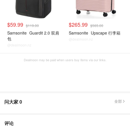
$59.99
$265.99
$119.00
$565.00
Samsonite
Guardit 2.0 双肩
Samsonite
Upscape 行李箱
包
@dealmoon.nz
@dealmoon.nz
Dealmoon may be paid when users buy items via our links.
问大家
0
全部
评论