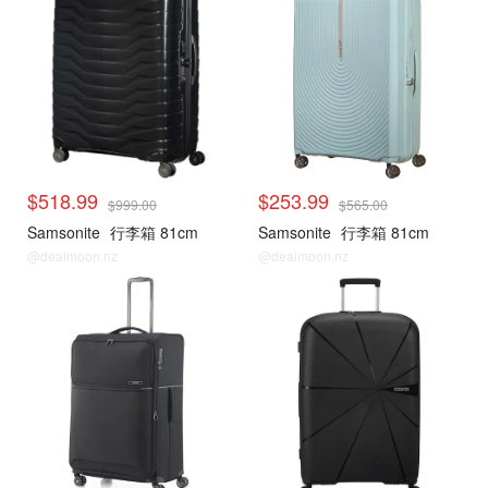
$518.99
$253.99
$999.00
$565.00
Samsonite
行李箱 81cm
Samsonite
行李箱 81cm
@dealmoon.nz
@dealmoon.nz