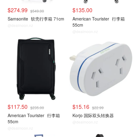
$274.99
$135.00
$549.00
Samsonite
软壳行李箱 71cm
American Tourister
行李箱
55cm
@dealmoon.nz
@dealmoon.nz
$117.50
$15.16
$235.00
$22.99
American Tourister
行李箱
Korjo 国际双头转换器
55cm
@dealmoon.nz
@dealmoon.nz