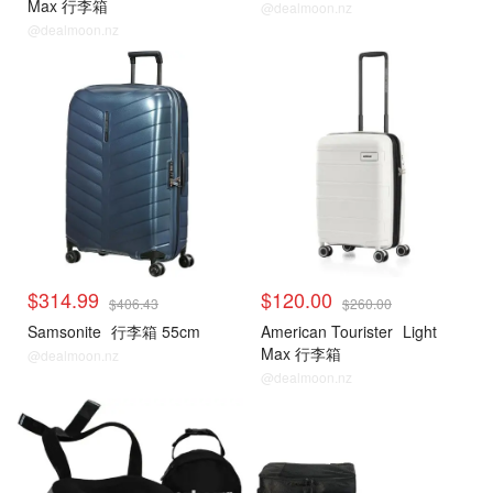
Max 行李箱
@dealmoon.nz
@dealmoon.nz
$314.99
$120.00
$406.43
$260.00
Samsonite
行李箱 55cm
American Tourister
Light
Max 行李箱
@dealmoon.nz
@dealmoon.nz