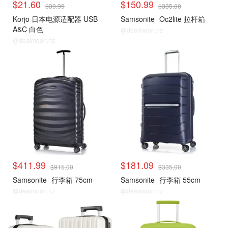
$21.60
$150.99
$39.99
$335.00
Korjo 日本电源适配器 USB
Samsonite
Oc2lite 拉杆箱
A&C 白色
@dealmoon.nz
@dealmoon.nz
$411.99
$181.09
$915.00
$335.00
Samsonite
行李箱 75cm
Samsonite
行李箱 55cm
@dealmoon.nz
@dealmoon.nz