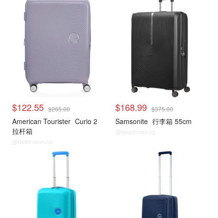
$122.55
$168.99
$265.00
$375.00
American Tourister
Curio 2
Samsonite
行李箱 55cm
拉杆箱
@dealmoon.nz
@dealmoon.nz