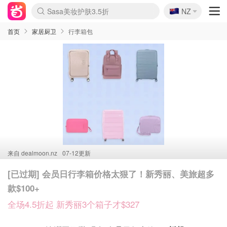
🇳🇿
Sasa美妆护肤3.5折
NZ
lululemon折扣上新
SSENSE年中3折
FreshBeauty好价汇总
Cettire降价+叠9折
WWS Coles超市实拍
viagogo二手票捡漏
Myer超级周末1折
The Outnet奢牌1折起
David Jones 3折起
Flannels大牌1折
Perfumes Club护肤1折
AMIRO返校季6.2折
Amazon折扣汇总
eToro入金$200送$50
Amazon数码好物
ICONIC本周7.5折
ThedoubleF高奢地板价
Moose Knuckles 6折
丝芙兰5折起
EUFY官网3.7折起
Selenichast首饰2折
Trip机票酒店促销
YSL送5件彩妆礼
Amazon家居好物
Amazon美妆护肤
雅漾大喷$8
过敏原检测盒$33
伊索独家赠50ml沐浴露
科颜氏清仓3折
SEALIFE海洋馆门票6折
丝塔芙大白罐$16
订阅Newsletter送香薰
Cult Beauty 6.8折
Harrods圣诞日历2.3折
LN-CC奢牌私促3折
d'Alba空姐喷雾$16
EVE LOM套装逆天2折
Bernardelli独家4折
Adore Beauty 6折起
CT圣诞日历
Mytheresa奢品2.7折
Luxury Escapes 9折
Currentbody美容仪9折
MOON Garden Live
Roborock扫地机3.7折
Tingo Life水杯$24
Valentino官网5折
CR洗发护发6.3折
修丽可套装7.4折
Myer彩妆2件7折
GANNI官网4.5折
Stylevana韩妆4折
Tessabit高奢8.5折
OGX洗护4折
Amazon阿德莱德次日达
卡诗8.5折+赠礼
Philips Hue灯具8折
首页
家居厨卫
行李箱包
来自
dealmoon.nz
07-12更新
[已过期] 会员日行李箱价格太狠了！新秀丽、美旅超多
款$100+
全场4.5折起 新秀丽3个箱子才$327