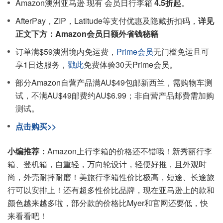
Amazon澳洲亚马逊 现有 会员日行李箱
4.5折起
。
AfterPay，ZIP，Latitude等支付优惠及隐藏折扣码，
详见
正文下方：Amazon会员日额外省钱秘籍
订单满$59澳洲境内免运费，
Prime会员
无门槛免运且可
享1日达服务，
戳此
免费体验30天Prime会员。
部分Amazon自营产品满AU$49包邮新西兰，需购物车测
试，不满AU$49邮费约AU$6.99；非自营产品邮费需加购
测试。
点击购买>>
小编推荐：
Amazon上行李箱的价格还不错哦！新秀丽行李
箱、登机箱，自重轻，万向轮设计，轻便好推，且外观时
尚，外壳耐摔耐磨！美旅行李箱性价比极高，短途、长途旅
行可以安排上！还有超多性价比品牌，现在亚马逊上的款和
颜色越来越多啦，部分款的价格比Myer和官网还要低，快
来看看吧！