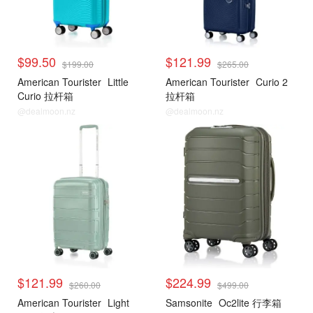
$99.50
$121.99
$199.00
$265.00
American Tourister
Little
American Tourister
Curio 2
Curio 拉杆箱
拉杆箱
@dealmoon.nz
@dealmoon.nz
$121.99
$224.99
$260.00
$499.00
American Tourister
Light
Samsonite
Oc2lite 行李箱