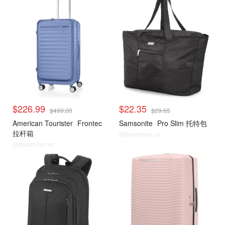
$226.99
$22.35
$499.00
$29.65
American Tourister
Frontec
Samsonite
Pro Slim 托特包
拉杆箱
@dealmoon.nz
@dealmoon.nz