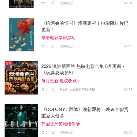
0
吃喝玩乐
07-31
《给阿嫲的情书》澳新定档！电影院排片已
更新！
华语电影票房黑马
3
吃喝玩乐
07-18
合集
2026 澳洲新西兰 热映电影合集 6月更新 -
《玩具总动员5》
每月更新 建议收藏✨
0
Dealmoon澳新省钱快报
06-11
《COLONY / 群体》澳新即将上映🔥全智贤
重返大银幕
韩国丧尸灾难钜作🧟
0
吃喝玩乐
06-10