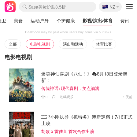
🇳🇿
Sasa美妆护肤3.5折
NZ
lululemon折扣上新
SSENSE年中3折
FreshBeauty好价汇总
Cettire降价+叠9折
Farfetch折上8折
WWS Coles超市实拍
viagogo二手票捡漏
Myer清仓1折起
The Outnet奢牌1折起
David Jones 3折起
Flannels大牌1折
Perfumes Club护肤1折
AMIRO返校季6.2折
Oweek抽奖送Airpods
Amazon折扣汇总
eToro入金$200送$50
Amazon数码好物
ICONIC本周7.5折
ThedoubleF高奢地板价
Moose Knuckles 6折
丝芙兰5折起
EUFY官网3.7折起
Selenichast首饰2折
Trip机票酒店促销
YSL送5件彩妆礼
Amazon家居好物
BIGBANG巡演开票
David Jones时尚3折
Amazon美妆护肤
雅漾大喷$8
过敏原检测盒$33
伊索独家赠50ml沐浴露
科颜氏清仓3折
SEALIFE海洋馆门票6折
丝塔芙大白罐$16
订阅Newsletter送香薰
Cult Beauty 6.8折
Harrods圣诞日历2.3折
LN-CC奢牌私促3折
d'Alba空姐喷雾$16
EVE LOM套装逆天2折
Bernardelli独家4折
Adore Beauty 6折起
CT圣诞日历
Mytheresa奢品2.7折
Luxury Escapes 9折
Currentbody美容仪9折
卡诗9折+赠4件礼
MOON Garden Live
ALLSAINTS美衣3折
Roborock扫地机3.7折
Tingo Life水杯$24
Valentino官网5折
CR洗发护发6.3折
厨卫
美食
运动户外
个护健康
影视/演出/体育
资讯
Dealmoon may be paid when users buy items via our links.
全部
电影电视剧
演出和活动
体育比赛
电影电视剧
爆笑神仙喜剧《八仙！》🎭8月13日登录澳
新！
传统神话+现代喜剧，笑点满满
0
吃喝玩乐
1 天前
🎞️冯小刚执导《抓特务》澳新定档！7/16正式
上映
胡歌 x 雷佳音 首次合作出演