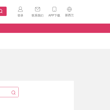
新西兰
登录
联系我们
APP下载
🇺🇸
美国
🇨🇳
中国
🇨🇦
加拿大
扫码下载 App
🇬🇧
英国
Download on the
App Store
🇩🇪
德国
Download the
Android App
🇫🇷
法国
🇮🇹
意大利
🇦🇺
澳洲