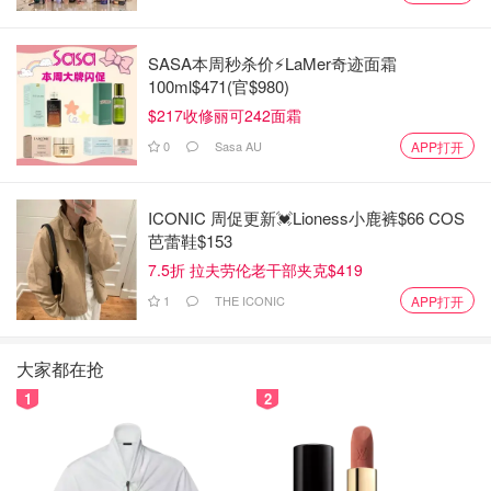
任务时，宇航员迈克尔·柯林斯独自留在指令舱绕月飞行，
在尼尔·阿姆斯特朗和巴兹·奥尔德林探索月表期间，他也曾
SASA本周秒杀价⚡️LaMer奇迹面霜
与任务中心失联长达48分钟。柯林斯在其回忆录中写道，在
100ml$471(官$980)
那段时光里，他感到自己是“真正的孤独”。
$217收修丽可242面霜
0
Sasa AU
APP打开
温情告白：以指挥官亡妻之名命名月球坑
周一，任务现场出现了感人的一幕：机组人员提议将月球上
ICONIC 周促更新💓Lioness小鹿裤$66 COS
的一个陨石坑命名为“卡罗尔”，以纪念任务指挥官里德·怀斯
芭蕾鞋$153
曼已故的妻子。卡罗尔于2020年因癌症不幸去世，在过去
7.5折 拉夫劳伦老干部夹克$419
的近六年里，怀斯曼一直独自抚养他们的两个女儿。
1
THE ICONIC
APP打开
加拿大宇航员杰里米·汉森在直播中说：“那是月球上的一个
亮点。我们想叫它‘卡罗尔’。”他提到，当月球绕地球运行到
大家都在抢
特定相位时，人们就可以看到这个陨石坑。
1
2