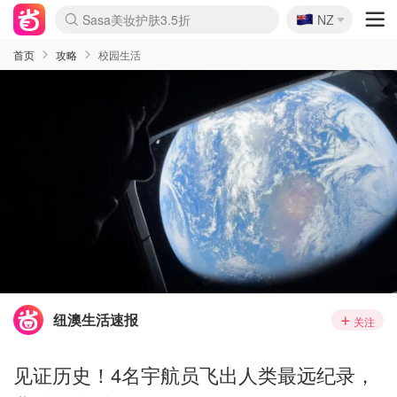
🇳🇿
Sasa美妆护肤3.5折
NZ
lululemon折扣上新
SSENSE年中2.5折
FreshBeauty好价汇总
Cettire降价+叠9折
WWS Coles超市实拍
viagogo二手票捡漏
Myer超级周末
The Outnet奢牌1折起
David Jones 3折起
Flannels大牌1折
Perfumes Club护肤1折
AMIRO面罩$251
Amazon折扣汇总
eToro入金$200送$50
Amazon数码好物
ICONIC本周7.5折
ThedoubleF高奢地板价
Moose Knuckles 6折
丝芙兰5折起
EUFY摄像头$98
Selenichast首饰2折
Trip机票酒店促销
YSL送5件彩妆礼
Amazon家居好物
Amazon美妆护肤
雅漾大喷$8
过敏原检测盒$33
伊索独家赠50ml沐浴露
科颜氏高保湿面霜$29
SEALIFE海洋馆门票6折
丝塔芙大白罐$16
订阅Newsletter送香薰
Cult Beauty 6.8折
Harrods圣诞日历$525
LN-CC奢牌私促3折
d'Alba空姐喷雾$16
EVE LOM套装£56
Bernardelli独家4折
Adore Beauty 6折起
CT圣诞日历
Mytheresa奢品2.7折
Luxury Escapes 9折
Currentbody美容仪$881
MOON Garden Live
Roborock扫地机$649
Tingo Life水杯$24
Valentino官网5折
CR洗护套装$23
修丽可4件套$159
Myer彩妆2件7折
GANNI官网4.5折
Stylevana韩妆4折
Tessabit高奢8.5折
OGX洗发水$11
Amazon阿德莱德次日达
卡诗8.5折+赠礼
Philips Hue灯具8折
首页
攻略
校园生活
纽澳生活速报
关注
见证历史！4名宇航员飞出人类最远纪录，