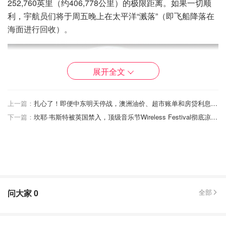
252,760英里（约406,778公里）的极限距离。如果一切顺
利，宇航员们将于周五晚上在太平洋“溅落”（即飞船降落在
海面进行回收）。
展开全文
上一篇：
扎心了！即便中东明天停战，澳洲油价、超市账单和房贷利息还得继续涨？
下一篇：
坎耶·韦斯特被英国禁入，顶级音乐节Wireless Festival彻底凉凉！
屏息时刻：月球背面的40分钟“失联”
问大家
0
全部
在这次任务中，宇航员们将面临一个极具挑战性的时刻：当
飞船飞过月球背面时，他们将经历长达40分钟的通讯中断。