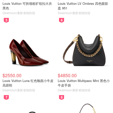
Louis Vuitton 可拆领粗犷纽扣大衣
Louis Vuitton LV Ombres 四色眼影
早些时候发文称：“历史正在被创造。在阿耳忒弥斯2号机组
黑色
盘 951
传回的新图像中，你可以看到位于月球最西边缘的东方海盆
Dealmoon澳新省钱快报
Dealmoon澳新省钱快报
（Orientale basin）。这次任务标志着人类肉眼首次完整观
5
6
测到整个海盆。”
$2550.00
$4850.00
Louis Vuitton Luna 红色釉面小牛皮
Louis Vuitton Multipass Mini 黑色小
高跟鞋
牛皮手袋
Dealmoon澳新省钱快报
Dealmoon澳新省钱快报
7
8
这个巨大的撞击坑外形酷似靶心。宇航员克里斯蒂娜·科赫
在太空直播中对孩子们说：“它非常独特。直到今天，还没
有任何人类亲眼见过这个坑，而我们非常有幸成为了第一批