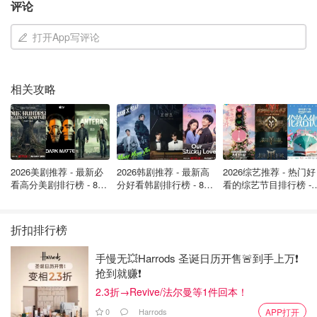
届时，月球本身将遮挡所有用于与地球沟通的无线电和激光
评论
信号，这四位宇航员将在深空中陷入完全的孤立。
打开App写评论
阿耳忒弥斯2号的飞行员维克多·格洛弗在任务出发前表示：
“当我们身处月背，与所有人失去联系时，我们要把这当成
一个机会。请为我们祈祷、祝福，在心中期盼我们能顺利与
相关攻略
地面恢复联系。”
2026美剧推荐 - 最新必
2026韩剧推荐 - 最新高
2026综艺推荐 - 热门好
看高分美剧排行榜 - 8月
分好看韩剧排行榜 - 8月
看的综艺节目排行榜 - 
最新: 《​​足球教练 》第
最新：丁海寅《我的荒
月最新:《​​伦敦合伙人
四季回归！
糖恋爱 》上线❣️
回归啦
折扣排行榜
手慢无💥Harrods 圣诞日历开售🚨到手上万❗️
抢到就赚❗️
2.3折→Revive/法尔曼等1件回本！
这种孤独感在航天史上并不陌生。1969年执行阿波罗11号
0
Harrods
APP打开