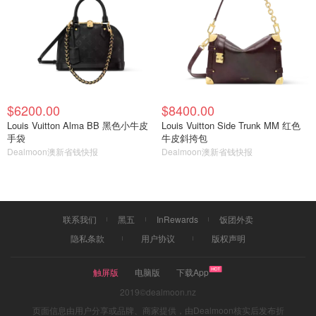
目击者。”
周日，曾在1972年执行阿波罗16号任务并登上过月球、现
年90岁的老宇航员查理·杜克向机组人员发出了仪式性的“唤
醒呼叫”。
$6200.00
$8400.00
Louis Vuitton Alma BB 黑色小牛皮
Louis Vuitton Side Trunk MM 红色
手袋
牛皮斜挎包
Dealmoon澳新省钱快报
Dealmoon澳新省钱快报
联系我们
黑五
InRewards
饭团外卖
隐私条款
用户协议
版权声明
触屏版
电脑版
下载App
2019©dealmoon.nz
页面信息由用户分享或品牌、商家提供，由Dealmoon核实后发布折