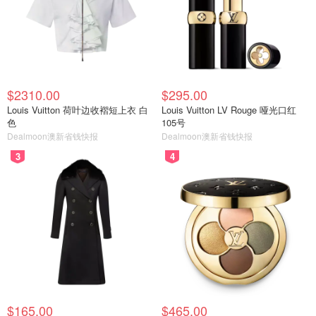
$2310.00
$295.00
Louis Vuitton 荷叶边收褶短上衣 白
Louis Vuitton LV Rouge 哑光口红
色
105号
Dealmoon澳新省钱快报
Dealmoon澳新省钱快报
这一举动传承了航天人的浪漫传统。1968年阿波罗8号任务
3
4
期间，宇航员吉姆·洛弗尔也曾以他妻子的名字“玛丽莲”命名
了一座月球山脉。此外，机组人员还将另一个陨石坑命名为
“诚实号”，与他们的飞船同名。NASA发言人表示，这些命
名建议将提交给国际天文学联合会进行审核。
跨越时空的对话：人类“肉眼”首睹月球“大峡
谷”
在上周末，宇航员们迎来了视觉上的盛宴——他们成为了第
$165.00
$465.00
一批用肉眼直接观测到月球“大峡谷”的人类。NASA在周日