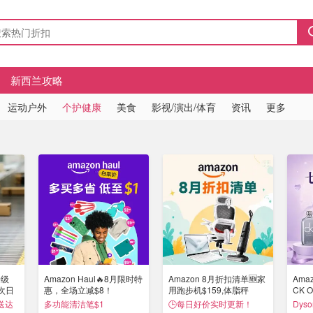
新西兰攻略
运动户外
个护健康
美食
影视/演出/体育
资讯
更多
升级
Amazon Haul🔥8月限时特
Amazon 8月折扣清单🆕家
Ama
入次日
惠，全场立减$8！
用跑步机$159,体脂秤
CK O
$169
送达
多功能清洁笔$1
🕒每日好价实时更新！
Dyso