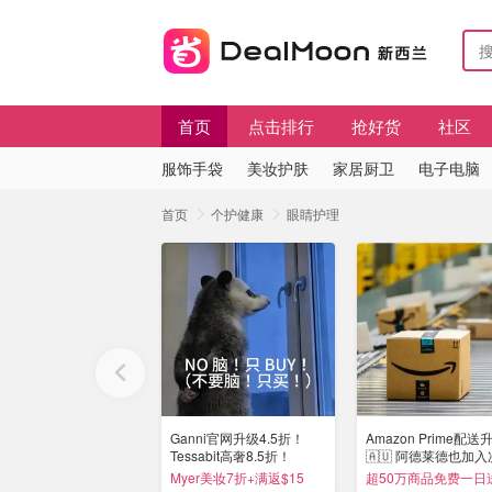
首页
点击排行
抢好货
社区
服饰手袋
美妆护肤
家居厨卫
电子电脑
首页
个护健康
眼睛护理
Ganni官网升级4.5折！
Amazon Prime配送
Tessabit高奢8.5折！
🇦🇺 阿德莱德也加
Stylevana韩妆4折
达！
Myer美妆7折+满返$15
超50万商品免费一日