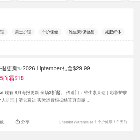
$548
护理
男士护理
个护保健
维生素/保健品
减肥纤体
新✨2026 Liptember礼盒$29.99
5面霜$18
house 现有 8月海报更新 全场
2折起
。 传送门：维生素直达 | 彩妆护肤
直达 | 香水直达 | 个人护理 | 清仓直达 实际运费根据结算页面显...
藏
分享
个护健康
2 天前
Chemist Warehouse