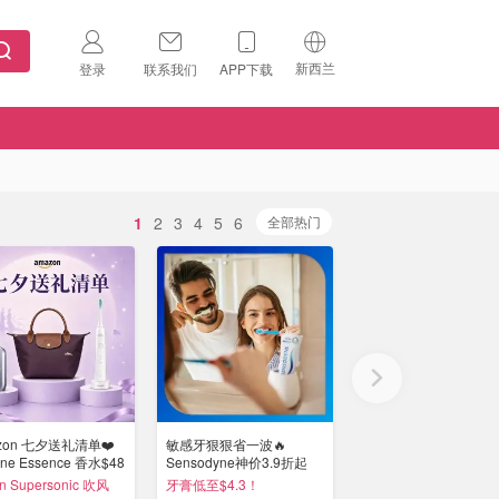
新西兰
登录
联系我们
APP下载
🇺🇸
美国
🇨🇳
中国
🇨🇦
加拿大
1
2
3
4
5
6
扫码下载 App
全部热门
🇬🇧
英国
Download on the
App Store
🇩🇪
德国
Download the
Android App
🇫🇷
法国
🇮🇹
意大利
zon 七夕送礼清单❤️
敏感牙狠狠省一波🔥
Oral-B口腔护理专场 3
🇦🇺
澳洲
ne Essence 香水$48
Sensodyne神价3.9折起
白牙贴$20，牙膏/牙线
n Supersonic 吹风
牙膏低至$4.3！
4折起 iO 6电动牙刷$2