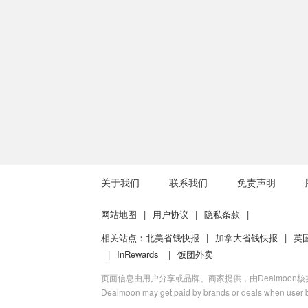
关于我们
联系我们
免责声明
网站地图
|
用户协议
|
隐私条款
|
相关站点：
北美省钱快报
|
加拿大省钱快报
|
英
|
InRewards
|
饭团外卖
页面信息由用户分享或品牌、商家提供，由Dealmoon
Dealmoon may get paid by brands or deals when user b