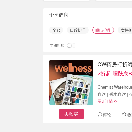
📦
个护健康
全部
口腔护理
眼睛护理
女性
过期折扣
CW药房打折海报更
2折起 理肤泉B
Chemist Ware
展开详情
去购买
评论
收