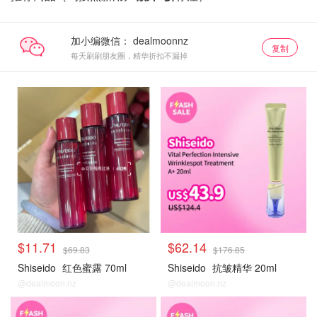
加小编微信：
复制
每天刷刷朋友圈，精华折扣不漏掉
热卖单品
大牌秒杀
$11.71
$62.14
$69.83
$176.85
Shiseido
红色蜜露 70ml
Shiseido
抗皱精华 20ml
@dealmoon.nz
@dealmoon.nz
大牌秒杀
大牌秒杀