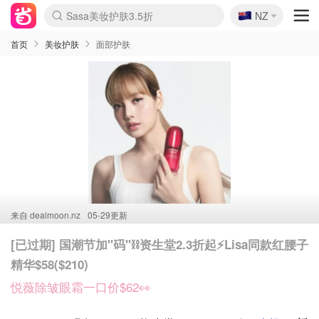
🇳🇿
Sasa美妆护肤3.5折
NZ
lululemon折扣上新
SSENSE年中2.5折
FreshBeauty好价汇总
Cettire降价+叠9折
WWS Coles超市实拍
viagogo二手票捡漏
Myer折扣汇总
The Outnet奢牌1折起
David Jones 3折起
Flannels大牌1折
Perfumes Club护肤1折
AMIRO面罩$251
Amazon折扣汇总
eToro入金$200送$50
Amazon数码好物
ICONIC本周7.5折
ThedoubleF高奢地板价
Moose Knuckles 6折
EUFY摄像头$98
Selenichast首饰2折
Trip机票酒店促销
YSL送5件彩妆礼
Amazon家居好物
Amazon美妆护肤
雅漾大喷$8
过敏原检测盒$33
科颜氏高保湿面霜$29
SEALIFE海洋馆门票6折
丝塔芙大白罐$16
订阅Newsletter送香薰
Cult Beauty 6.8折
Harrods圣诞日历$525
LN-CC奢牌私促3折
d'Alba空姐喷雾$16
EVE LOM套装£56
Bernardelli独家4折
Adore Beauty 6折起
CT圣诞日历
Mytheresa奢品2.7折
Luxury Escapes 9折
Currentbody美容仪$881
MOON Garden Live
Roborock扫地机$649
Valentino官网5折
CR洗护套装$23
修丽可4件套$159
GANNI官网4.5折
Stylevana韩妆4折
Tessabit高奢8.5折
OGX洗发水$11
Amazon阿德莱德次日达
卡诗8.5折+赠礼
Philips Hue灯具8折
首页
美妆护肤
面部护肤
来自
dealmoon.nz
05-29更新
[已过期] 国潮节加"码"⛓️资生堂2.3折起⚡️Lisa同款红腰子
精华$58($210)
悦薇除皱眼霜一口价$62👀