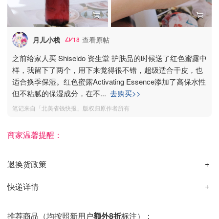
月儿小栈
查看原帖
18
之前给家人买 Shiseido 资生堂 护肤品的时候送了红色蜜露中
样，我留下了两个，用下来觉得很不错，超级适合干皮，也
适合换季保湿。红色蜜露Activating Essence添加了高保水性
但不粘腻的保湿成分，在不
...
去购买>>
笔记来自「北美省钱快报」版权归原作者所有
商家温馨提醒：
退换货政策
快递详情
推荐商品（均按照新用户
额外8折
标注）：