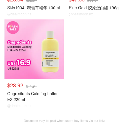
$32.84
$81.67
Skin1004
积雪草精华 100ml
Fine Gold 胶原蛋白罐 196g
@dealmoon.nz
@dealmoon.nz
大牌秒杀
$23.92
$41.94
Ongredients Calming Lotion
EX 220ml
@dealmoon.nz
Dealmoon may be paid when users buy items via our links.