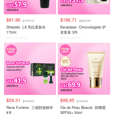
$81.96
$186.71
$176.10
$265.00
Shiseido
LX 亮白柔肤水
Kerastase
Chronologiste 护
170ml
发套装 3件
@dealmoon.nz
@dealmoon.nz
大牌秒杀
大牌秒杀
$59.31
$98.95
$143.54
$145.23
Rene Furterer
三相防脱精华
Cle de Peau Beaute
防晒霜
8支
SPF50+ 50ml