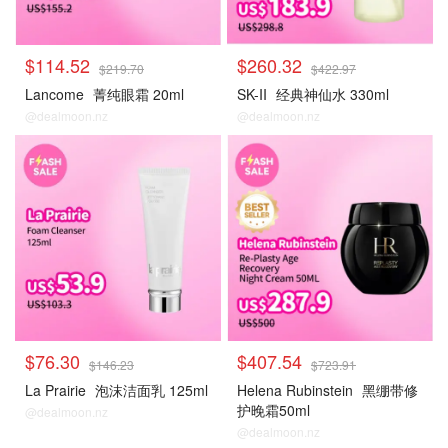
$114.52
$260.32
$219.70
$422.97
Lancome
菁纯眼霜 20ml
SK-II
经典神仙水 330ml
@dealmoon.nz
@dealmoon.nz
大牌秒杀
大牌秒杀
$76.30
$407.54
$146.23
$723.91
La Prairie
泡沫洁面乳 125ml
Helena Rubinstein
黑绷带修
护晚霜50ml
@dealmoon.nz
@dealmoon.nz