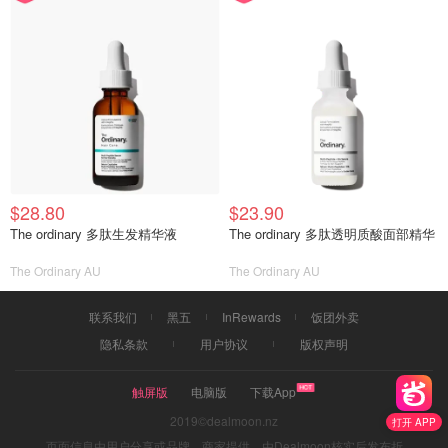
$28.80
$23.90
The ordinary 多肽生发精华液
The ordinary 多肽透明质酸面部精华
The Ordinary AU
The Ordinary AU
联系我们
黑五
InRewards
饭团外卖
隐私条款
用户协议
版权声明
触屏版
电脑版
下载App
2019©dealmoon.nz
打开 APP
页面信息由用户分享或品牌、商家提供，由Dealmoon核实后发布折