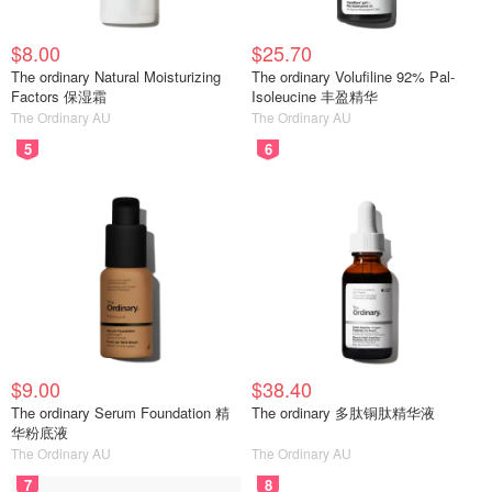
$8.00
$25.70
The ordinary Natural Moisturizing
The ordinary Volufiline 92% Pal-
Factors 保湿霜
Isoleucine 丰盈精华
The Ordinary AU
The Ordinary AU
5
6
$9.00
$38.40
The ordinary Serum Foundation 精
The ordinary 多肽铜肽精华液
华粉底液
The Ordinary AU
The Ordinary AU
7
8