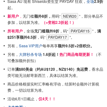
Sasa AU 现有 Shiseido资生堂 PAYDAY 狂欢，
全场
2.9折
起。
新用户
，
无门槛
额外8折，
用码“
NEW20
”，部分单品不
参加，以结算为准。
（=变相2.3折起！）
所有用户
，全场
无门槛额外9折
，码“
PAYDAY15
”，
满
$251享额外8.5折
，码“
PAYDAY17
”。
另有，
Sasa VIP用户
每单再享
额外9.5折+2倍积分。
另有，
大牌秒杀专场
1.6折起！
热门商品每期更新！
（不
可叠加额外折扣）
订单
满$80美金（约AU$120，NZ$140）免运费
，香水品
类可能无法邮寄新西兰，具体以结算为准。
商品价格根据实时汇率略有浮动，结算时会额外计算税
费，一切以结算为准。
活动6月1日截止，
仅4天！！