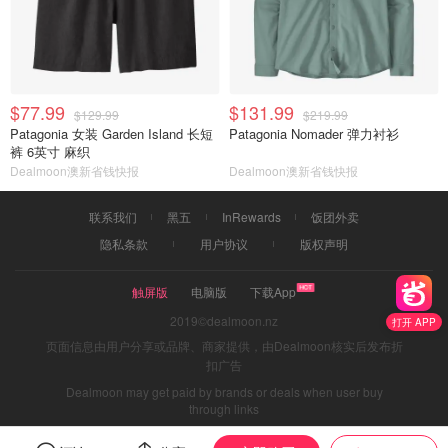
$77.99
$131.99
$129.99
$219.99
Patagonia 女装 Garden Island 长短
Patagonia Nomader 弹力衬衫
裤 6英寸 麻织
Dealmoon澳新省钱快报
Dealmoon澳新省钱快报
联系我们
黑五
InRewards
饭团外卖
隐私条款
用户协议
版权声明
触屏版
电脑版
下载App
2019©dealmoon.nz
打开 APP
页面信息由用户分享或品牌、商家提供，由Dealmoon核实后发布折
扣广告
Dealmoon may get paid by brands or deals when user buy
through links