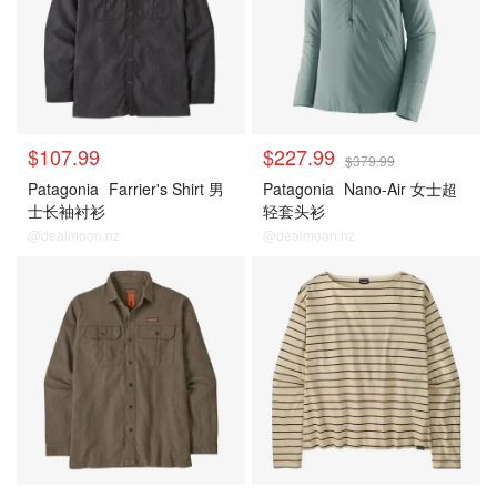
$107.99
$227.99
$379.99
Patagonia
Farrier's Shirt 男
Patagonia
Nano-Air 女士超
士长袖衬衫
轻套头衫
@dealmoon.nz
@dealmoon.nz