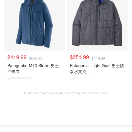
$419.99
$251.99
$699.99
$419.99
Patagonia
M10 Storm 男士
Patagonia
Light Gust 男士防
冲锋衣
泼水夹克
@dealmoon.nz
@dealmoon.nz
Dealmoon may be paid when users buy items via our links.