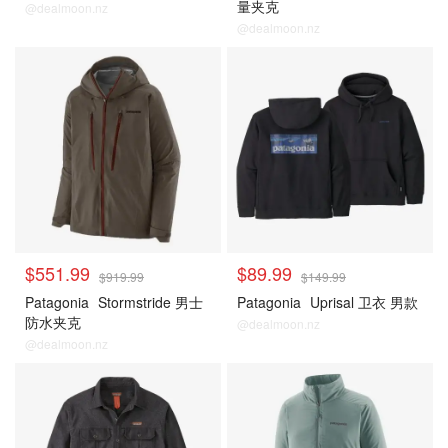
量夹克
@dealmoon.nz
@dealmoon.nz
$551.99
$89.99
$919.99
$149.99
Patagonia
Stormstride 男士
Patagonia
Uprisal 卫衣 男款
防水夹克
@dealmoon.nz
@dealmoon.nz