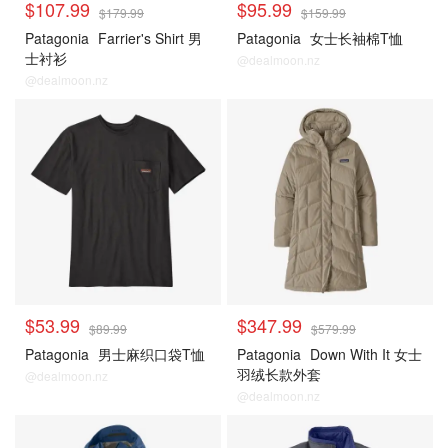
$107.99
$95.99
$179.99
$159.99
Patagonia
Farrier's Shirt 男
Patagonia
女士长袖棉T恤
士衬衫
@dealmoon.nz
@dealmoon.nz
$53.99
$347.99
$89.99
$579.99
Patagonia
男士麻织口袋T恤
Patagonia
Down With It 女士
羽绒长款外套
@dealmoon.nz
@dealmoon.nz