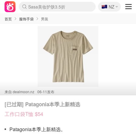
🇳🇿
Sasa美妆护肤3.5折
NZ
lululemon折扣上新
SSENSE年中3折
FreshBeauty好价汇总
Cettire降价+叠9折
Farfetch折上8折
WWS Coles超市实拍
viagogo二手票捡漏
Myer清仓1折起
The Outnet奢牌1折起
David Jones 3折起
Flannels大牌1折
Perfumes Club护肤1折
AMIRO返校季6.2折
Oweek抽奖送Airpods
Amazon折扣汇总
eToro入金$200送$50
Amazon数码好物
ICONIC本周7.5折
ThedoubleF高奢地板价
Moose Knuckles 6折
丝芙兰5折起
EUFY官网3.7折起
Selenichast首饰2折
Trip机票酒店促销
YSL送5件彩妆礼
Amazon家居好物
BIGBANG巡演开票
David Jones时尚3折
Amazon美妆护肤
雅漾大喷$8
过敏原检测盒$33
伊索独家赠50ml沐浴露
科颜氏清仓3折
SEALIFE海洋馆门票6折
丝塔芙大白罐$16
订阅Newsletter送香薰
Cult Beauty 6.8折
Harrods圣诞日历2.3折
LN-CC奢牌私促3折
d'Alba空姐喷雾$16
EVE LOM套装逆天2折
Bernardelli独家4折
Adore Beauty 6折起
CT圣诞日历
Mytheresa奢品2.7折
Luxury Escapes 9折
Currentbody美容仪9折
卡诗9折+赠4件礼
MOON Garden Live
ALLSAINTS美衣3折
Roborock扫地机3.7折
Tingo Life水杯$24
Valentino官网5折
CR洗发护发6.3折
首页
服饰手袋
男装
来自
dealmoon.nz
06-11发布
[已过期] Patagonia本季上新精选
工作口袋T恤 $54
Patagonia本季上新精选。