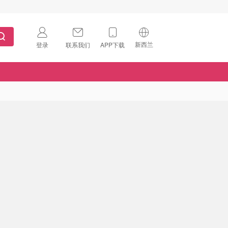
新西兰
登录
联系我们
APP下载
🇺🇸
美国
🇨🇳
中国
🇨🇦
加拿大
扫码下载 App
🇬🇧
英国
Download on the
App Store
🇩🇪
德国
Download the
Android App
🇫🇷
法国
🇮🇹
意大利
🇦🇺
澳洲