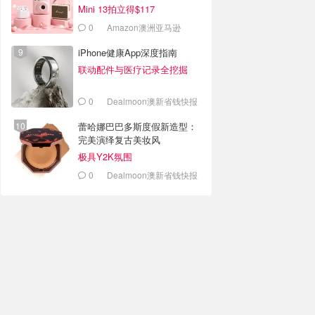
Mini 13拍立得$117
0
Amazon澳洲亚马逊
iPhone健康App深度指南
联动配件与医疗记录全挖掘
0
Dealmoon澳新省钱快报
蕾哈娜巴巴多斯度假新造型：
完美演绎复古美妆风
极具Y2K氛围
0
Dealmoon澳新省钱快报