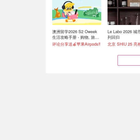
澳洲留学2026 S2 Oweek
Le Labo 2026
生活攻略手册 - 购物, 旅游,
列回归
生活, 美食
评论分享送🍎苹果Airpods‼️
北京 SHIU 25 亮
Amazon 8月折扣清单🆕家
iPhone健康App
用跑步机$159,体脂秤$169
🕒每日好价实时更新！
联动配件与医疗记