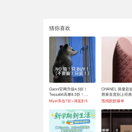
猜你喜欢
Ganni官网升级4.5折！
CHANEL 限量
Tessabit高奢8.5折！
唇膏首度刻上经典
Stylevana韩妆4折
Myer美妆7折+满返$15
预感默默爆单