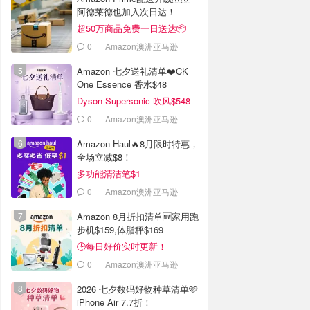
阿德莱德也加入次日达！
超50万商品免费一日送达📦
0
Amazon澳洲亚马逊
Amazon 七夕送礼清单❤️CK
One Essence 香水$48
Dyson Supersonic 吹风$548
0
Amazon澳洲亚马逊
Amazon Haul🔥8月限时特惠，
全场立减$8！
多功能清洁笔$1
0
Amazon澳洲亚马逊
Amazon 8月折扣清单🆕家用跑
步机$159,体脂秤$169
🕒每日好价实时更新！
0
Amazon澳洲亚马逊
2026 七夕数码好物种草清单🩷
iPhone Air 7.7折！