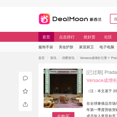
首页
点击排行
抢好货
社区
服饰手袋
美妆护肤
家居厨卫
电子电脑
首页
资讯
消费资讯
Versace成增长引擎？ Pr
[已过期]
Pra
Versace成
（注：本文基于 2
在全球奢侈品市场增
年第一季度营收突破 
去购买
成员加入更是补齐