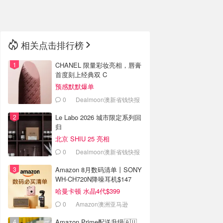
🇳🇿
新西兰
相关点击排行榜
CHANEL 限量彩妆亮相，唇膏
首度刻上经典双 C
预感默默爆单
0
Dealmoon澳新省钱快报
Le Labo 2026 城市限定系列回
归
北京 SHIU 25 亮相
0
Dealmoon澳新省钱快报
Amazon 8月数码清单丨SONY
WH-CH720N降噪耳机$147
哈曼卡顿 水晶4代$399
0
Amazon澳洲亚马逊
Amazon Prime配送升级🇦🇺