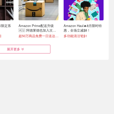
 城市限定系
Amazon Prime配送升级
Amazon Haul🔥8月限时特
🇦🇺 阿德莱德也加入次日
惠，全场立减$8！
达！
相
超50万商品免费一日送达📦
多功能清洁笔$1
展开更多
深度指南
贵妇级护肤品未必只适合35
海莉·比伯频戴 90 年代锯齿
岁加女生 肌肤状态才是选
发箍回归💥
择关键
录全挖掘
别被年龄限制护肤想象
复古配饰成造型核心