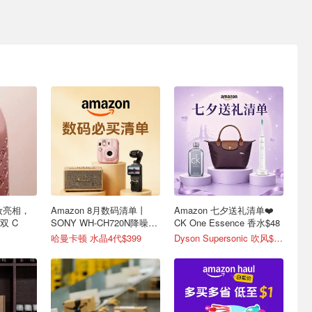
彩妆亮相，
Amazon 8月数码清单丨
Amazon 七夕送礼清单❤️
双 C
SONY WH-CH720N降噪耳
CK One Essence 香水$48
机$147
哈曼卡顿 水晶4代$399
Dyson Supersonic 吹风$548