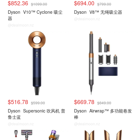
$852.36
$694.00
$1099.00
$799.00
Dyson
V10™ Cyclone 吸尘
Dyson
V8™ 无绳吸尘器
器
@dealmoon.nz
@dealmoon.nz
$516.78
$669.78
$599.00
$849.00
Dyson
Supersonic 吹风机 普
Dyson
Airwrap™ 多功能卷发
鲁士蓝
棒
@dealmoon.nz
@dealmoon.nz