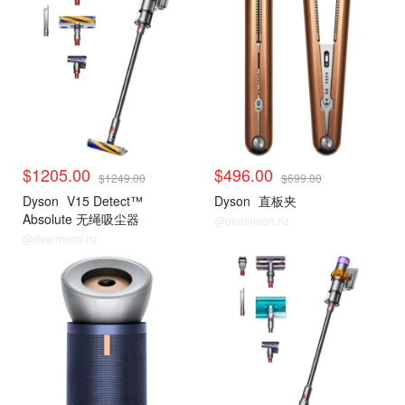
$1205.00
$496.00
$1249.00
$699.00
Dyson
V15 Detect™
Dyson
直板夹
Absolute 无绳吸尘器
@dealmoon.nz
@dealmoon.nz