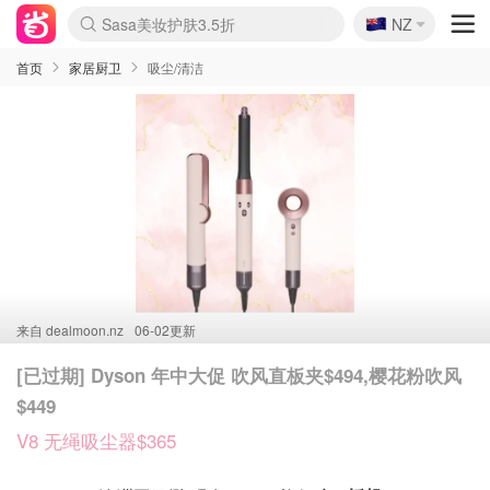
🇳🇿
Sasa美妆护肤3.5折
NZ
lululemon本周上新
SSENSE年中3折
FreshBeauty好价汇总
Cettire降价+叠9折
Farfetch折上8折
WWS Coles超市实拍
viagogo二手票捡漏
Myer清仓1折起
The Outnet奢牌1折起
David Jones 3折起
Flannels大牌1折
Perfumes Club护肤1折
AMIRO返校季6.2折
Oweek抽奖送Airpods
Amazon折扣汇总
eToro入金$200送$50
Amazon数码好物
ICONIC本周7.5折
ThedoubleF高奢地板价
Moose Knuckles 6折
丝芙兰5折起
EUFY官网3.7折起
Selenichast首饰2折
Trip机票酒店促销
YSL送5件彩妆礼
Amazon家居好物
BIGBANG巡演开票
David Jones时尚3折
Amazon美妆护肤
雅漾大喷$8
过敏原检测盒$33
伊索独家赠50ml沐浴露
科颜氏送高保湿面霜
SEALIFE海洋馆门票6折
丝塔芙大白罐$16
订阅Newsletter送香薰
Cult Beauty 6.8折
Harrods圣诞日历2.3折
LN-CC奢牌私促3折
d'Alba空姐喷雾$16
EVE LOM套装逆天2折
Bernardelli独家4折
Adore Beauty 6折起
CT圣诞日历
Mytheresa奢品2.7折
首页
家居厨卫
吸尘/清洁
来自
dealmoon.nz
06-02更新
[已过期] Dyson 年中大促 吹风直板夹$494,樱花粉吹风
$449
V8 无绳吸尘器$365