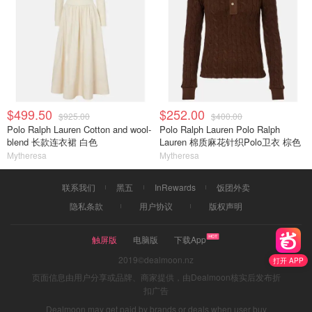
$499.50
$252.00
$925.00
$400.00
Polo Ralph Lauren Cotton and wool-
Polo Ralph Lauren Polo Ralph
blend 长款连衣裙 白色
Lauren 棉质麻花针织Polo卫衣 棕色
Mytheresa
Mytheresa
联系我们
黑五
InRewards
饭团外卖
隐私条款
用户协议
版权声明
触屏版
电脑版
下载App
2019©dealmoon.nz
打开 APP
页面信息由用户分享或品牌、商家提供，由Dealmoon核实后发布折
扣广告
Dealmoon may get paid by brands or deals when user buy