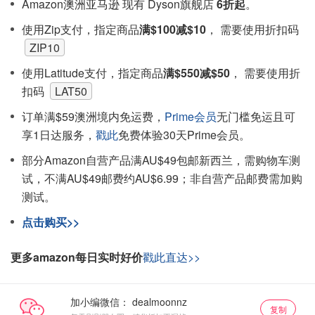
Amazon澳洲亚马逊 现有 Dyson旗舰店
6折起
。
使用Zip支付，指定商品
满$100减$10
， 需要使用折扣码
ZIP10
使用Latitude支付，指定商品
满$550减$50
， 需要使用折
扣码
LAT50
订单满$59澳洲境内免运费，
Prime会员
无门槛免运且可
享1日达服务，
戳此
免费体验30天Prime会员。
部分Amazon自营产品满AU$49包邮新西兰，需购物车测
试，不满AU$49邮费约AU$6.99；非自营产品邮费需加购
测试。
点击购买>>
更多amazon每日实时好价
戳此直达>>
加小编微信：
复制