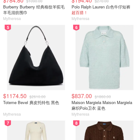
$784.80
$194.40
$1090.00
$270.00
Burberry Burberry 经典格纹羊驼毛
Polo Ralph Lauren 白色牛仔短裤
羊毛混纺围巾
超百搭！
Mytheresa
Mytheresa
5
6
$1174.50
$837.00
$2610.00
$1860.00
Toteme Bevel 麂皮托特包 黑色
Maison Margiela Maison Margiela
麻织Polo卫衣 蓝色
Mytheresa
Mytheresa
7
8