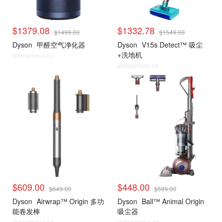
$1379.08
$1332.78
$1499.00
$1549.00
Dyson
甲醛空气净化器
Dyson
V15s Detect™ 吸尘
+洗地机
@dealmoon.nz
@dealmoon.nz
$609.00
$448.00
$649.00
$599.00
Dyson
Airwrap™ Origin 多功
Dyson
Ball™ Animal Origin
能卷发棒
吸尘器
@dealmoon.nz
@dealmoon.nz