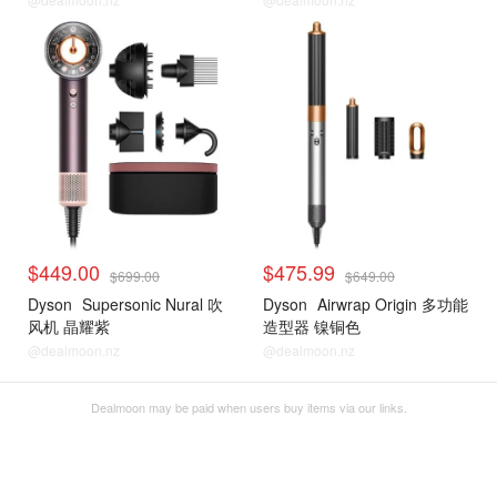
$449.00
$475.99
$699.00
$649.00
Dyson
Supersonic Nural 吹
Dyson
Airwrap Origin 多功能
风机 晶耀紫
造型器 镍铜色
@dealmoon.nz
@dealmoon.nz
Dealmoon may be paid when users buy items via our links.