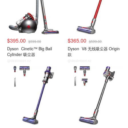
$395.00
$365.00
$599.00
$599.00
Dyson
Cinetic™ Big Ball
Dyson
V8 无线吸尘器 Origin
Cylinder 吸尘器
款
@dealmoon.nz
@dealmoon.nz