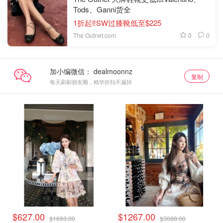
Tods、Ganni货全
1折起‼️SW过膝靴低至$225
0
0
The Outnet.com
加小编微信：
复制
每天刷刷朋友圈，精华折扣不漏掉
$627.00
$1267.00
$1693.00
$3088.00