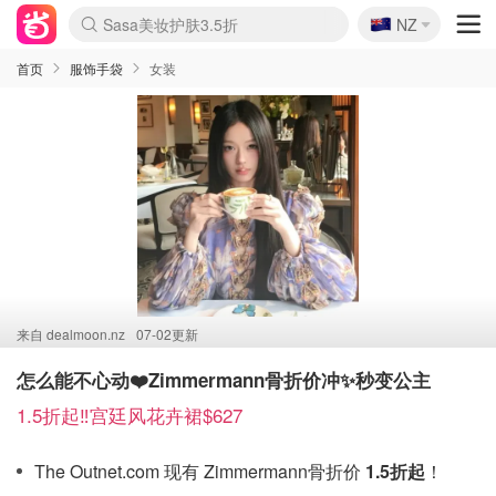
🇳🇿
Sasa美妆护肤3.5折
NZ
lululemon折扣上新
SSENSE年中3折
FreshBeauty好价汇总
Cettire降价+叠9折
WWS Coles超市实拍
viagogo二手票捡漏
Myer超级周末1折
The Outnet奢牌1折起
David Jones 3折起
Flannels大牌1折
Perfumes Club护肤1折
AMIRO返校季6.2折
Amazon折扣汇总
eToro入金$200送$50
Amazon数码好物
ICONIC本周7.5折
ThedoubleF高奢地板价
Moose Knuckles 6折
丝芙兰5折起
EUFY官网3.7折起
Selenichast首饰2折
Trip机票酒店促销
YSL送5件彩妆礼
Amazon家居好物
Amazon美妆护肤
雅漾大喷$8
过敏原检测盒$33
伊索独家赠50ml沐浴露
科颜氏清仓3折
SEALIFE海洋馆门票6折
丝塔芙大白罐$16
订阅Newsletter送香薰
Cult Beauty 6.8折
Harrods圣诞日历2.3折
LN-CC奢牌私促3折
d'Alba空姐喷雾$16
EVE LOM套装逆天2折
Bernardelli独家4折
Adore Beauty 6折起
CT圣诞日历
Mytheresa奢品2.7折
Luxury Escapes 9折
Currentbody美容仪9折
MOON Garden Live
Roborock扫地机3.7折
Tingo Life水杯$24
Valentino官网5折
CR洗发护发6.3折
修丽可套装7.4折
Myer彩妆2件7折
GANNI官网4.5折
Stylevana韩妆4折
Tessabit高奢8.5折
OGX洗护4折
Amazon阿德莱德次日达
卡诗8.5折+赠礼
Philips Hue灯具8折
首页
服饰手袋
女装
来自
dealmoon.nz
07-02更新
怎么能不心动❤️Zimmermann骨折价冲✨秒变公主
1.5折起‼️宫廷风花卉裙$627
The Outnet.com 现有 Zimmermann骨折价
1.5折起
！