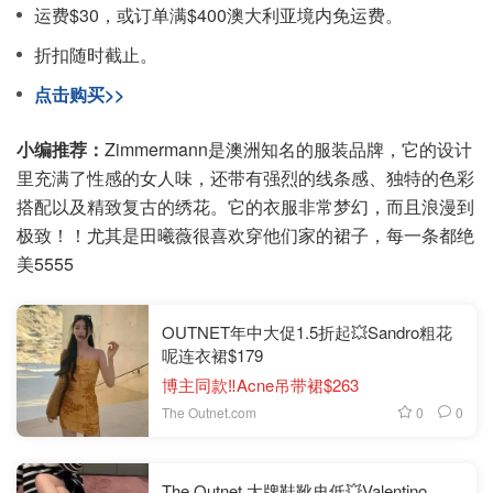
运费$30，或订单满$400澳大利亚境内免运费。
折扣随时截止。
点击购买>>
小编推荐：
Zimmermann是澳洲知名的服装品牌，它的设计
里充满了性感的女人味，还带有强烈的线条感、独特的色彩
搭配以及精致复古的绣花。它的衣服非常梦幻，而且浪漫到
极致！！尤其是田曦薇很喜欢穿他们家的裙子，每一条都绝
美5555
OUTNET年中大促1.5折起💥Sandro粗花
呢连衣裙$179
博主同款‼️Acne吊带裙$263
0
0
The Outnet.com
The Outnet 大牌鞋靴史低💥Valentino、