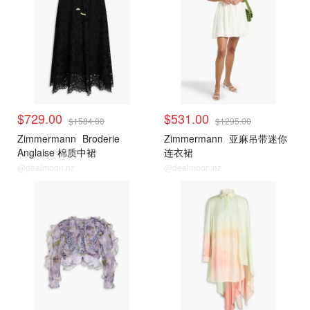
$729.00
$531.00
$1584.00
$1295.00
Zimmermann
Broderie
Zimmermann
亚麻吊带迷你
Anglaise 棉质中裙
连衣裙
@dealmoon.nz
@dealmoon.nz