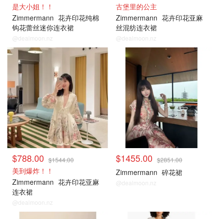
是大小姐！！
古堡里的公主
Zimmermann
花卉印花纯棉
Zimmermann
花卉印花亚麻
钩花蕾丝迷你连衣裙
丝混纺连衣裙
@dealmoon.nz
@dealmoon.nz
$788.00
$1455.00
$1544.00
$2851.00
美到爆炸！！
Zimmermann
碎花裙
Zimmermann
花卉印花亚麻
@dealmoon.nz
连衣裙
@dealmoon.nz