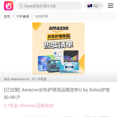
🇳🇿
Sasa美妆护肤3.5折
NZ
lululemon本周上新
SSENSE年中3折
FreshBeauty好价汇总
Cettire降价+叠9折
Farfetch折上8折
WWS Coles超市实拍
viagogo二手票捡漏
Myer清仓1折起
The Outnet奢牌1折起
David Jones 3折起
Flannels大牌1折
Perfumes Club护肤1折
AMIRO返校季6.2折
Oweek抽奖送Airpods
Amazon折扣汇总
eToro入金$200送$50
Amazon数码好物
ICONIC本周7.5折
ThedoubleF高奢地板价
Moose Knuckles 6折
丝芙兰5折起
EUFY官网3.7折起
Selenichast首饰2折
Trip机票酒店促销
YSL送5件彩妆礼
Amazon家居好物
BIGBANG巡演开票
David Jones时尚3折
Amazon美妆护肤
雅漾大喷$8
过敏原检测盒$33
伊索独家赠50ml沐浴露
科颜氏送高保湿面霜
CW药房打折海报
SEALIFE海洋馆门票6折
丝塔芙大白罐$16
订阅Newsletter送香薰
Cult Beauty 6.8折
Harrods圣诞日历2.3折
LN-CC奢牌私促3折
d'Alba空姐喷雾$16
EVE LOM套装逆天2折
Adore Beauty 6折起
CT圣诞日历
Mytheresa奢品2.7折
首页
个护健康
女性护理
来自
dealmoon.nz
07-15更新
[已过期] Amazon女性护理用品囤货🌸U by Kotex护垫
$0.06/片
3.7折起 Kleenex湿厕纸$2