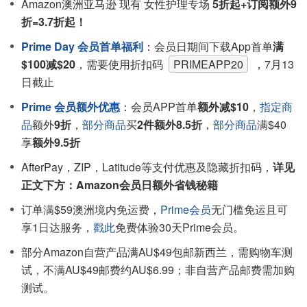
Amazon澳洲亚马逊 现有 女性护理专场
5折起+订阅额外9
折=3.7折起！
Prime Day 会员首单福利
：会员日期间下载App首单
满
$100减$20
，需要使用折扣码
PRIMEAPP20
，7月13
日截止
Prime 会员额外优惠
：会员APP首单
额外减$10
，
指定商
品
额外
9折
，
部分商品
买
2件额外8.5折
，
部分商品
满$40
享
额外9.5折
AfterPay，ZIP，Latitude等支付优惠及隐藏折扣码，
详见
正文下方：Amazon会员日额外省钱秘籍
订单满$59澳洲境内免运费，
Prime会员
无门槛免运且可
享1日达服务，
戳此
免费体验30天Prime会员。
部分Amazon自营产品满AU$49包邮新西兰，需购物车测
试，不满AU$49邮费约AU$6.99；非自营产品邮费需加购
测试。