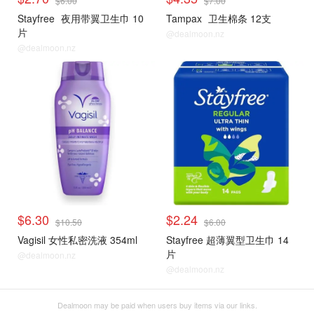
$6.00
$7.00
Stayfree
夜用带翼卫生巾 10
Tampax
卫生棉条 12支
片
@dealmoon.nz
@dealmoon.nz
$6.30
$2.24
$10.50
$6.00
Vagisil 女性私密洗液 354ml
Stayfree 超薄翼型卫生巾 14
片
@dealmoon.nz
@dealmoon.nz
Dealmoon may be paid when users buy items via our links.