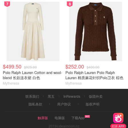
7
8
$499.50
$252.00
$925.00
$400.00
Polo Ralph Lauren Cotton and wool-
Polo Ralph Lauren Polo Ralph
blend 长款连衣裙 白色
Lauren 棉质麻花针织Polo卫衣 棕色
Mytheresa
Mytheresa
联系我们
黑五
InRewards
饭团外卖
隐私条款
用户协议
版权声明
触屏版
电脑版
下载App
2019©dealmoon.nz
打开 APP