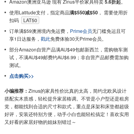
Amazon澳洲亚马逊 现有 Zinus平价家具特卖
5.6折起
。
使用Latitude支付，指定商品
满$550减$50
， 需要使用折
扣码
LAT50
订单满$59澳洲境内免运费，
Prime会员
无门槛免运且可
享1日达服务，
戳此
免费体验30天Prime会员。
部分Amazon自营产品满AU$49包邮新西兰，需购物车测
试，不满AU$49邮费约AU$6.99；非自营产品邮费需加购
测试。
点击购买>>
小编推荐：
Zinus的家具性价比真的太高，简约北欧风设计
搭配实木质感，轻松提升家居格调。不管是小户型还是租房
党，都能找到合适的尺寸和款式，重点是床架和床垫都超级
好评，安装还特别方便，动手小白也能轻松搞定！喜欢实用
又好看的家居好物的姐妹别错过～