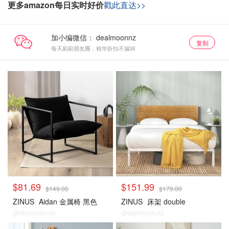
更多amazon每日实时好价
戳此直达>>
加小编微信：
复制
每天刷刷朋友圈，精华折扣不漏掉
$81.69
$151.99
$149.00
$179.00
ZINUS
Aidan 金属椅 黑色
ZINUS
床架 double
@dealmoon.nz
@dealmoon.nz