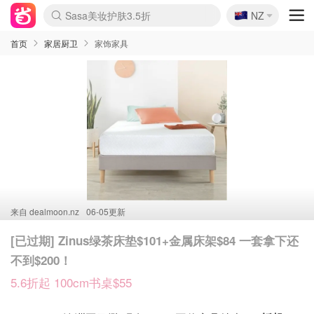
🇳🇿
Sasa美妆护肤3.5折
NZ
lululemon折扣上新
SSENSE年中3折
FreshBeauty好价汇总
Cettire降价+叠9折
WWS Coles超市实拍
viagogo二手票捡漏
Myer超级周末1折
The Outnet奢牌1折起
David Jones 3折起
Flannels大牌1折
Perfumes Club护肤1折
AMIRO返校季6.2折
Amazon折扣汇总
eToro入金$200送$50
Amazon数码好物
ICONIC本周7.5折
ThedoubleF高奢地板价
Moose Knuckles 6折
丝芙兰5折起
EUFY官网3.7折起
Selenichast首饰2折
Trip机票酒店促销
YSL送5件彩妆礼
Amazon家居好物
Amazon美妆护肤
雅漾大喷$8
过敏原检测盒$33
伊索独家赠50ml沐浴露
科颜氏清仓3折
SEALIFE海洋馆门票6折
丝塔芙大白罐$16
订阅Newsletter送香薰
Cult Beauty 6.8折
Harrods圣诞日历2.3折
LN-CC奢牌私促3折
d'Alba空姐喷雾$16
EVE LOM套装逆天2折
Bernardelli独家4折
Adore Beauty 6折起
CT圣诞日历
Mytheresa奢品2.7折
Luxury Escapes 9折
Currentbody美容仪9折
MOON Garden Live
Roborock扫地机3.7折
Tingo Life水杯$24
Valentino官网5折
CR洗发护发6.3折
修丽可套装7.4折
Myer彩妆2件7折
GANNI官网4.5折
Stylevana韩妆4折
Tessabit高奢8.5折
OGX洗护4折
Amazon阿德莱德次日达
卡诗8.5折+赠礼
Philips Hue灯具8折
首页
家居厨卫
家饰家具
来自
dealmoon.nz
06-05更新
[已过期] Zinus绿茶床垫$101+金属床架$84 一套拿下还
不到$200！
5.6折起 100cm书桌$55