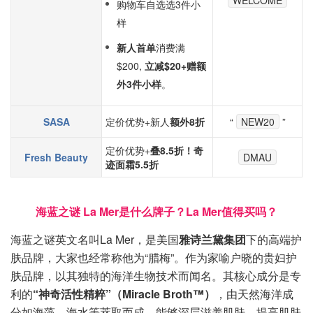
WELCOME
购物车自选选3件小
样
新人首单
消费满
$200,
立减$20+赠额
外3件小样
。
SASA
定价优势+新人
额外8折
“
NEW20
”
定价优势+
叠8.5折！奇
Fresh Beauty
DMAU
迹面霜5.5折
海蓝之谜 La Mer是什么牌子？La Mer值得买吗？
海蓝之谜英文名叫La Mer，是美国
雅诗兰黛集团
下的高端护
肤品牌，大家也经常称他为“腊梅”。作为家喻户晓的贵妇护
肤品牌，以其独特的海洋生物技术而闻名。其核心成分是专
利的
“神奇活性精粹”（Miracle Broth™）
，由天然海洋成
分如海藻、海水等萃取而成，能够深层滋养肌肤、提高肌肤