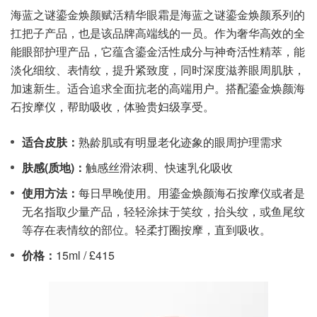
海蓝之谜鎏金焕颜赋活精华眼霜是海蓝之谜鎏金焕颜系列的
扛把子产品，也是该品牌高端线的一员。作为奢华高效的全
能眼部护理产品，它蕴含鎏金活性成分与神奇活性精萃，能
淡化细纹、表情纹，提升紧致度，同时深度滋养眼周肌肤，
加速新生。适合追求全面抗老的高端用户。搭配鎏金焕颜海
石按摩仪，帮助吸收，体验贵妇级享受。
适合皮肤：
熟龄肌或有明显老化迹象的眼周护理需求
肤感(质地)：
触感丝滑浓稠、快速乳化吸收
使用方法：
每日早晚使用。用鎏金焕颜海石按摩仪或者是
无名指取少量产品，轻轻涂抹于笑纹，抬头纹，或鱼尾纹
等存在表情纹的部位。轻柔打圈按摩，直到吸收。
价格：
15ml / £415