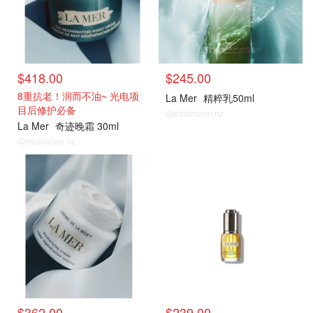
$418.00
$245.00
8重抗老！润而不油~ 光电项
La Mer
精粹乳50ml
目后修护必备
@dealmoon.nz
La Mer
奇迹晚霜 30ml
@dealmoon.nz
官网
官网
$362.00
$239.00