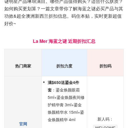
谜明星产品琳琅满目。哪些产品值得购买？适合什么肤质？
如何购买更划算？一篇文章带你了解海蓝之谜必买产品与其
功效&超全澳洲新西兰折扣信息。码住本贴，实时更新超值
好价~
La Mer 海蓝之谜 近期折扣汇总
热门商家
折扣力度
折扣码
满$650送鎏金4件
套
：鎏金焕颜眼霜
5ml+鎏金焕颜夜间修
护精华膏 3ml+鎏金
焕颜精华水 15ml+鎏
新人码：
金焕颜精华 4ml
官网