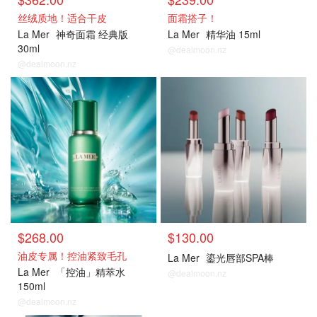
丝绒质地！适合干皮
面霜搭子！
La Mer
神奇面霜 经典版
La Mer
精华油 15ml
30ml
@dealmoon.nz
@dealmoon.nz
官网
官网
$268.00
$130.00
油皮专属！控油紧致毛孔
La Mer
鎏光唇部SPA棒
La Mer
「控油」精萃水
@dealmoon.nz
150ml
@dealmoon.nz