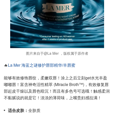
图片来自于@La Mer ，版权属于原作者
🔥
La Mer 海蓝之谜修护唇部精华/丰唇蜜
能够有效修饰唇纹，柔嫩双唇！涂上之后立刻get水光丰盈
嘟嘟唇！富含神奇活性精萃 (Miracle Broth™)，有效修复唇
部起皮干燥以及唇色暗沉！而且有多色号可选哦！触感柔润
不黏腻说的就是它！淡淡的薄荷味，上嘴贵妇感拉满！
适合皮肤：
全肤质