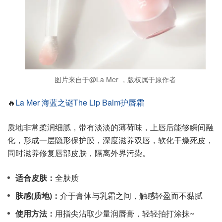
图片来自于@La Mer ，版权属于原作者
🔥
La Mer 海蓝之谜The Lip Balm护唇霜
质地非常柔润细腻，带有淡淡的薄荷味，上唇后能够瞬间融
化，形成一层隐形保护膜，深度滋养双唇，软化干燥死皮，
同时滋养修复唇部皮肤，隔离外界污染。
适合皮肤：
全肤质
肤感(质地)：
介于膏体与乳霜之间，触感轻盈而不黏腻
使用方法：
用指尖沾取少量润唇膏，轻轻拍打涂抹~