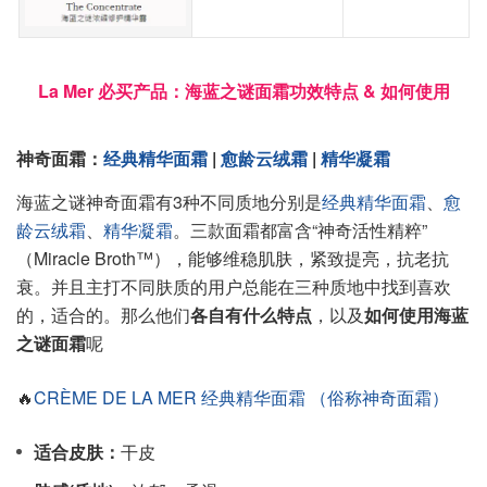
La Mer 必买产品：海蓝之谜面霜功效特点 & 如何使用
神奇面霜：
经典精华面霜
|
愈龄云绒霜
|
精华凝霜
海蓝之谜神奇面霜有3种不同质地分别是
经典精华面霜
、
愈
龄云绒霜
、
精华凝霜
。三款面霜都富含“神奇活性精粹”
（Miracle Broth™），能够维稳肌肤，紧致提亮，抗老抗
衰。并且主打不同肤质的用户总能在三种质地中找到喜欢
的，适合的。那么他们
各自有什么特点
，以及
如何使用海蓝
之谜面霜
呢
🔥
CRÈME DE LA MER 经典精华面霜 （俗称神奇面霜）
适合皮肤：
干皮