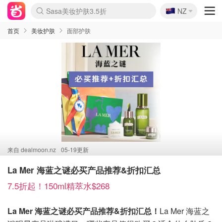
🇳🇿
Sasa美妆护肤3.5折
NZ
lululemon折扣上新
SSENSE年中2.5折
FreshBeauty好价汇总
Cettire降价+叠9折
WWS Coles超市实拍
viagogo二手票捡漏
Myer超级周末
The Outnet奢牌1折起
David Jones 3折起
Flannels大牌1折
Perfumes Club护肤1折
AMIRO面罩$251
Amazon折扣汇总
eToro入金$200送$50
Amazon数码好物
ICONIC本周7.5折
ThedoubleF高奢地板价
Moose Knuckles 6折
丝芙兰5折起
EUFY摄像头$98
Selenichast首饰2折
Trip机票酒店促销
YSL送5件彩妆礼
Amazon家居好物
Amazon美妆护肤
雅漾大喷$8
过敏原检测盒$33
伊索独家赠50ml沐浴露
科颜氏高保湿面霜$29
SEALIFE海洋馆门票6折
丝塔芙大白罐$16
订阅Newsletter送香薰
Cult Beauty 6.8折
Harrods圣诞日历$525
LN-CC奢牌私促3折
d'Alba空姐喷雾$16
EVE LOM套装£56
Bernardelli独家4折
Adore Beauty 6折起
CT圣诞日历
Mytheresa奢品2.7折
Luxury Escapes 9折
Currentbody美容仪$881
MOON Garden Live
Roborock扫地机$649
Tingo Life水杯$24
Valentino官网5折
CR洗护套装$23
修丽可4件套$159
Myer彩妆2件7折
GANNI官网4.5折
Stylevana韩妆4折
Tessabit高奢8.5折
OGX洗发水$11
Amazon阿德莱德次日达
卡诗8.5折+赠礼
Philips Hue灯具8折
首页
美妆护肤
面部护肤
来自
dealmoon.nz
05-19更新
La Mer 海蓝之谜必买产品推荐&折扣汇总
7.5折起！150ml精萃水$268
La Mer 海蓝之谜必买产品推荐&折扣汇总！
La Mer 海蓝之