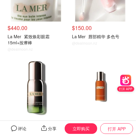
$440.00
$150.00
La Mer
紧致焕彩眼霜
La Mer
唇部精华 多色号
15ml+按摩棒
@dealmoon.nz
@dealmoon.nz
官网
官网
打开 APP
$423.00
$225.00
立即购买
评论
分享
打开 APP
提拉紧致抗皱
La Mer
赋活调理露 30ml