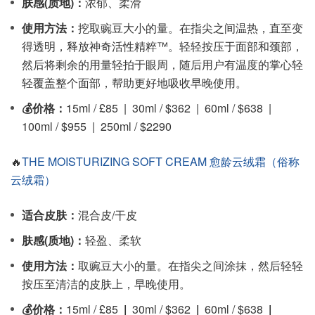
肤感(质地)：
浓郁、柔滑
使用方法：
挖取豌豆大小的量。在指尖之间温热，直至变
得透明，释放神奇活性精粹™。轻轻按压于面部和颈部，
然后将剩余的用量轻拍于眼周，随后用户有温度的掌心轻
轻覆盖整个面部，帮助更好地吸收早晚使用。
💰价格：
15ml / £85 | 30ml / $362 | 60ml / $638 |
100ml / $955 | 250ml / $2290
🔥
THE MOISTURIZING SOFT CREAM 愈龄云绒霜（俗称
云绒霜）
适合皮肤：
混合皮/干皮
肤感(质地)：
轻盈、柔软
使用方法：
取豌豆大小的量。在指尖之间涂抹，然后轻轻
按压至清洁的皮肤上，早晚使用。
💰价格：
15ml / £85
|
30ml / $362
|
60ml / $638
|