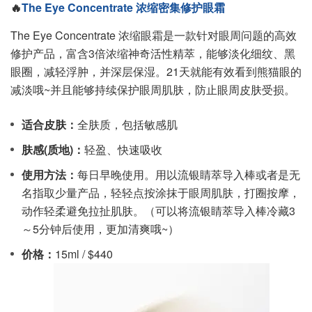
🔥
The Eye Concentrate 浓缩密集修护眼霜
The Eye Concentrate 浓缩眼霜是一款针对眼周问题的高效
修护产品，富含3倍浓缩神奇活性精萃，能够淡化细纹、黑
眼圈，减轻浮肿，并深层保湿。21天就能有效看到熊猫眼的
减淡哦~并且能够持续保护眼周肌肤，防止眼周皮肤受损。
适合皮肤：
全肤质，包括敏感肌
肤感(质地)：
轻盈、快速吸收
使用方法：
每日早晚使用。用以流银睛萃导入棒或者是无
名指取少量产品，轻轻点按涂抹于眼周肌肤，打圈按摩，
动作轻柔避免拉扯肌肤。（可以将流银睛萃导入棒冷藏3
～5分钟后使用，更加清爽哦~）
价格：
15ml / $440