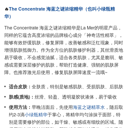
🔥
The Concentrate 海蓝之谜浓缩精华（也叫小绿瓶精
华）
The Concentrate 海蓝之谜浓缩精华是La Mer的明星产品，
同样的它蕴含高度浓缩的品牌核心成分「神奇活性精萃」，
能够有效舒缓肌肤，修复屏障，改善敏感和泛红现象，同时
增强肌肤抵御力。作为全方位的肌肤修护利器，其丝滑质地
易于吸收，不会感觉油腻，适合各类肌肤，尤其是脆弱、敏
感或需要深层修护的肌肤，帮助打造健康、强韧的肌肤屏
障。也推荐激光后使用，修复肌肤屏障速度一流哦~
适合皮肤：
全肤质，特别是敏感肌肤、受损肌肤、后肌肤
肤感(质地)：
丝滑、轻盈、透明凝胶状液体，易于吸收
使用方法：
早晚洁面后，先使用
海蓝之谜精萃水
，随后取
约2-3滴
小绿瓶精华
于掌心，将精华均匀涂抹于面部，特
别是需要修护的部位，如干燥、敏感或有细纹的区域。随