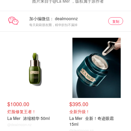
图片来自于@La Mer ，版权属于原作者
加小编微信：
复制
每天刷刷朋友圈，精华折扣不漏掉
官网
官网
$1000.00
$395.00
烂脸修复王者！
全新升级！
La Mer
浓缩精华 50ml
La Mer
全新！奇迹眼霜
15ml
@dealmoon.nz
@dealmoon.nz