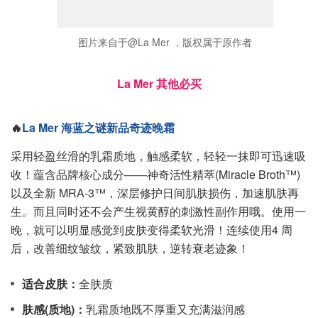
图片来自于@La Mer ，版权属于原作者
La Mer 其他必买
🔥
La Mer 海蓝之谜新品奇迹晚霜
采用轻盈丝滑的乳霜质地，触感柔软，轻轻一抹即可迅速吸
收！蕴含品牌核心成分——神奇活性精萃(Miracle Broth™)
以及全新 MRA-3™，深层修护日间肌肤损伤，加速肌肤再
生。而且同时还不会产生视黄醇的刺激性副作用哦。使用一
晚，就可以明显感觉到皮肤变得柔软光滑！连续使用4 周
后，改善细纹皱纹，紧致肌肤，逆转衰老迹象！
适合皮肤：
全肤质
肤感(质地)：
乳霜质地既不厚重又充满滋润感