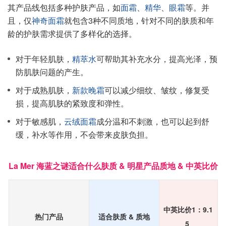
其产品线包括多种护肤产品，如
面霜
、
精华
、
眼霜
等。并
且，仅
神奇面霜
就包含3种不同质地，针对不同的肤质和年
龄的护肤需求提供了多样化的选择。
对于年轻肌肤，
精萃水
可帮助其补充水分，提高光泽，预
防肌肤问题的产生。
对于成熟肌肤，
新款晚霜
可以减少细纹、皱纹，修复受
损，提高肌肤的紧致度和弹性。
对于敏感肌，
云绒面霜
成分温和不刺激，也可以起到舒
缓，补水等作用，不会带来皮肤负担。
La Mer 海蓝之谜适合什么肤质 & 明星产品质地 & 中英比价
中英比价1：9.1
热门产品
适合肤质 & 质地
5