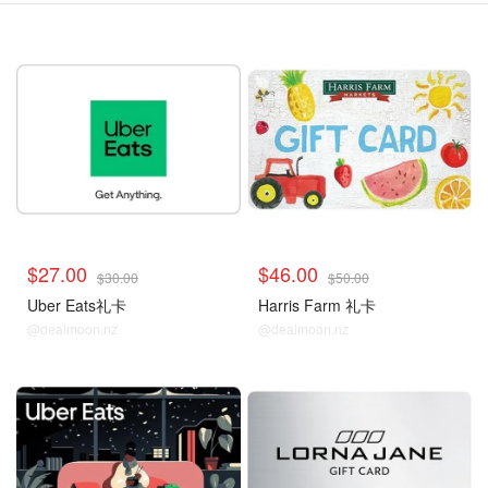
$27.00
$46.00
$30.00
$50.00
Uber Eats礼卡
Harris Farm 礼卡
@dealmoon.nz
@dealmoon.nz