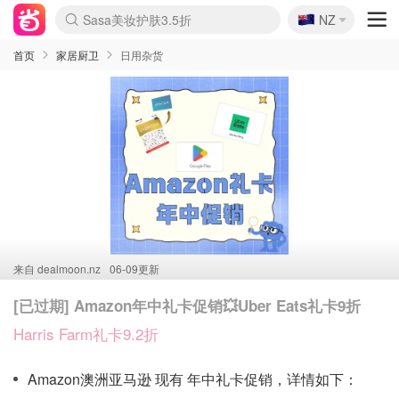
🇳🇿
Sasa美妆护肤3.5折
NZ
lululemon本周上新
SSENSE年中3折
FreshBeauty好价汇总
Cettire降价+叠9折
Farfetch折上8折
WWS Coles超市实拍
viagogo二手票捡漏
Myer清仓1折起
The Outnet奢牌1折起
David Jones 3折起
Flannels大牌1折
Perfumes Club护肤1折
AMIRO返校季6.2折
Oweek抽奖送Airpods
Amazon折扣汇总
eToro入金$200送$50
Amazon数码好物
ICONIC本周7.5折
ThedoubleF高奢地板价
Moose Knuckles 6折
丝芙兰5折起
EUFY官网3.7折起
Selenichast首饰2折
Trip机票酒店促销
YSL送5件彩妆礼
Amazon家居好物
BIGBANG巡演开票
David Jones时尚3折
Amazon美妆护肤
雅漾大喷$8
过敏原检测盒$33
伊索独家赠50ml沐浴露
科颜氏送高保湿面霜
SEALIFE海洋馆门票6折
丝塔芙大白罐$16
订阅Newsletter送香薰
Cult Beauty 6.8折
Harrods圣诞日历2.3折
LN-CC奢牌私促3折
d'Alba空姐喷雾$16
EVE LOM套装逆天2折
Adore Beauty 6折起
CT圣诞日历
Mytheresa奢品2.7折
首页
家居厨卫
日用杂货
来自
dealmoon.nz
06-09更新
[已过期] Amazon年中礼卡促销💥Uber Eats礼卡9折
Harris Farm礼卡9.2折
Amazon澳洲亚马逊 现有 年中礼卡促销，详情如下：