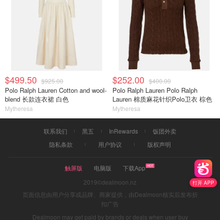
$499.50
$252.00
$925.00
$400.00
Polo Ralph Lauren Cotton and wool-
Polo Ralph Lauren Polo Ralph
blend 长款连衣裙 白色
Lauren 棉质麻花针织Polo卫衣 棕色
Mytheresa
Mytheresa
联系我们
黑五
InRewards
饭团外卖
隐私条款
用户协议
版权声明
触屏版
电脑版
下载App
2019©dealmoon.nz
打开 APP
页面信息由用户分享或品牌、商家提供，由Dealmoon核实后发布折
扣广告
Dealmoon may get paid by brands or deals when user buy