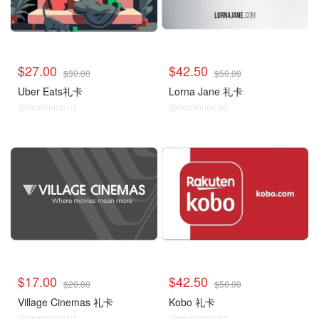
$27.00
$42.50
$30.00
$50.00
Uber Eats礼卡
Lorna Jane 礼卡
@dealmoon.nz
@dealmoon.nz
$17.00
$42.50
$20.00
$50.00
Village Cinemas 礼卡
Kobo 礼卡
@dealmoon.nz
@dealmoon.nz