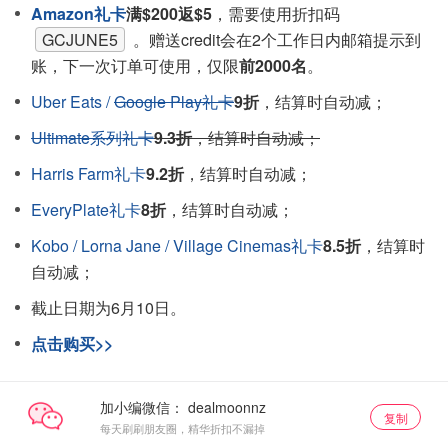
Amazon礼卡
满$200返$5
，需要使用折扣码
GCJUNE5
。赠送credit会在2个工作日内邮箱提示到
账，下一次订单可使用，仅限
前2000名
。
Uber Eats /
Google Play礼卡
9折
，结算时自动减；
Ultimate系列礼卡
9.3折
，结算时自动减；
Harris Farm礼卡
9.2折
，结算时自动减；
EveryPlate礼卡
8折
，结算时自动减；
Kobo / Lorna Jane / Village Cinemas礼卡
8.5折
，结算时
自动减；
截止日期为6月10日。
点击购买>>
加小编微信：
复制
每天刷刷朋友圈，精华折扣不漏掉