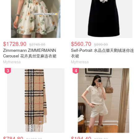
$1728.90
$560.70
$2745.00
$890.00
Zimmermann ZIMMERMANN
Self-Portrait 水晶点缀天鹅绒迷你连
Carousel 花卉真丝亚麻连衣裙
衣裙
Mytheresa
Mytheresa
3
4
$784.80
$194.40