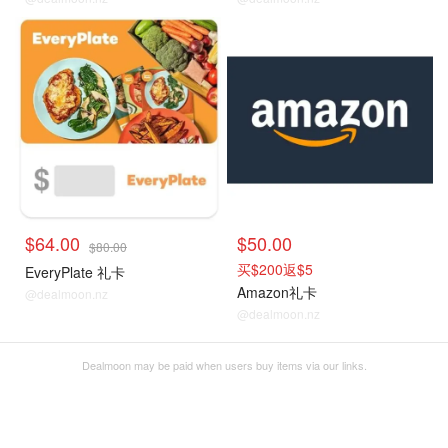
$64.00
$50.00
$80.00
买$200返$5
EveryPlate 礼卡
Amazon礼卡
@dealmoon.nz
@dealmoon.nz
Dealmoon may be paid when users buy items via our links.