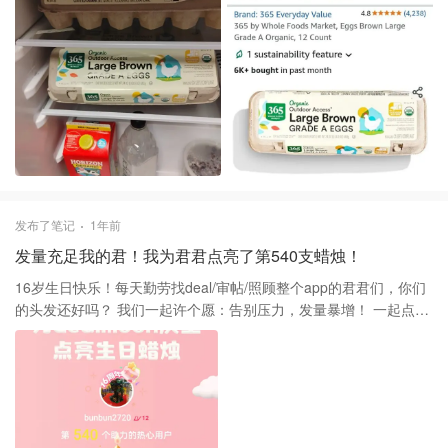
发布了笔记
1年前
发量充足我的君！我为君君点亮了第540支蜡烛！
16岁生日快乐！每天勤劳找deal/审帖/照顾整个app的君君们，你们
的头发还好吗？ 我们一起许个愿：告别压力，发量暴增！ 一起点亮
周年庆蜡烛，脱贫不脱发，天天都快乐！