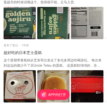
逛超市的时候试喝这个。觉得很不错。立马入货。
发布了笔记
1年前
超好吃的日本芝士蛋糕
这个星期带着爸妈从芝加哥出发去了多伦多周边吃喝游玩。 每次来
到这边的都少不了买Uncle Tetsu 的蛋糕。 这蛋糕软绵绵的，非常
有芝士的味道。 值得一试。 在芝加哥唐人街也有同款的日本芝士蛋
糕， 要$19 刀。而多伦多只要$15CAD. 不收税。超便宜。
4
APP内打开