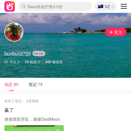
Sasa美妆护肤3.5折
🇳🇿
NZ
SSENSE年中3折
lululemon折扣上新
FreshBeauty好价汇总
Cettire降价+叠9折
Farfetch折上8折
WWS Coles超市实拍
viagogo二手票捡漏
Myer清仓1折起
The Outnet奢牌1折起
David Jones 3折起
Flannels大牌1折
Perfumes Club护肤1折
AMIRO返校季6.2折
Oweek抽奖送Airpods
Amazon折扣汇总
eToro入金$200送$50
Amazon数码好物
ICONIC本周7.5折
ThedoubleF高奢地板价
Moose Knuckles 6折
丝芙兰5折起
EUFY官网3.7折起
Selenichast首饰2折
Trip机票酒店促销
YSL送5件彩妆礼
Amazon家居好物
BIGBANG巡演开票
David Jones时尚3折
Amazon美妆护肤
雅漾大喷$8
过敏原检测盒$33
伊索独家赠50ml沐浴露
科颜氏清仓3折
SEALIFE海洋馆门票6折
丝塔芙大白罐$16
订阅Newsletter送香薰
Cult Beauty 6.8折
Harrods圣诞日历2.3折
LN-CC奢牌私促3折
d'Alba空姐喷雾$16
EVE LOM套装逆天2折
Bernardelli独家4折
Adore Beauty 6折起
CT圣诞日历
Mytheresa奢品2.7折
Luxury Escapes 9折
Currentbody美容仪9折
卡诗9折+赠4件礼
MOON Garden Live
ALLSAINTS美衣3折
Roborock扫地机3.7折
Tingo Life水杯$24
Valentino官网5折
CR洗发护发6.3折
关注
bunbun2720
15
20 关注
34 粉丝
499 被喜欢
动态
85
笔记
75
发布了笔记
2星期前
赢了
谢谢西班牙队，谢谢DealMoon