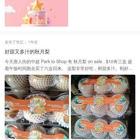
发布了笔记
1年前
好甜又多汁的秋月梨
今天唐人街的中超 Park to Shop 有 秋月梨 on sale . $10有三盒 趁
着午饭时间跑去买了六盒回来。 这梨非常好吃，鲜甜多汁。刚好买
来过年。😀