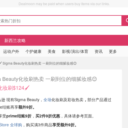
Dealmoon may be paid when users buy items via our links.
新西兰攻略
运动户外
个护健康
美食
影视/演出/体育
资讯
更多
️ Sigma Beauty化妆刷热卖 一刷到位的细腻妆感😊
ma Beauty化妆刷热卖 一刷到位的细腻妆感😊
刷$124🖌️
逊 现有Sigma Beauty，
全场
化妆刷及彩妆热卖
，
部分产品通过
Save结账再享
额外9折。
享受
prime结账9折
，
买2件9折优惠
，具体请参考页面。
 Store 全球购
，购买满3件商品
享受额外9折。