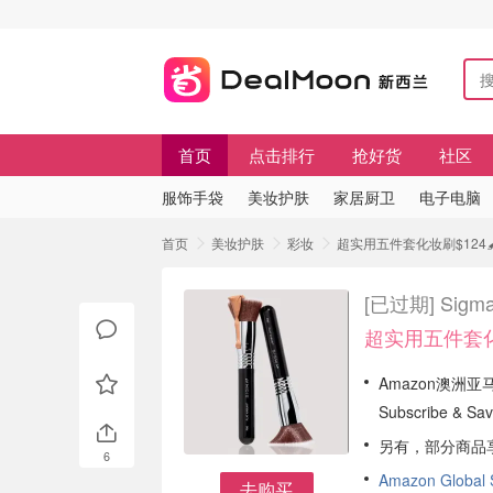
首页
点击排行
抢好货
社区
服饰手袋
美妆护肤
家居厨卫
电子电脑
首页
美妆护肤
彩妆
超实用五件套化妆刷$124🖌
[已过期]
Sig
超实用五件套化妆
Amazon澳洲亚马
Subscribe & 
另有，部分商品
6
Amazon Global
去购买