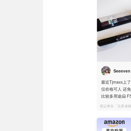
Seeeven
最近Tjmaxx上
仅价格可人 还免邮
比较多用途🤗 
笔记来自「北美省