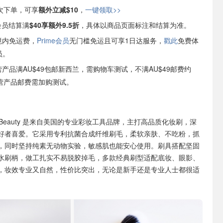
次下单，可享
额外立减$10
，
一键领取>>
e会员结算满
$40享额外9.5折
，具体以商品页面标注和结算为准。
境内免运费，
Prime会员
无门槛免运且可享1日达服务，
戳此
免费体
员。
自营产品满AU$49包邮新西兰，需购物车测试，不满AU$49邮费约
非自营产品邮费需加购测试。
a Beauty 是来自美国的专业彩妆工具品牌，主打高品质化妆刷，深
好者喜爱。它采用专利抗菌合成纤维刷毛，柔软亲肤、不吃粉，抓
，同时坚持纯素无动物实验，敏感肌也能安心使用。刷具搭配坚固
水刷柄，做工扎实不易脱胶掉毛，多款经典刷型适配底妆、眼影、
，妆效专业又自然，性价比突出，无论是新手还是专业人士都很适