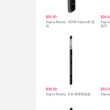
$55.50
$34.4
Sigma Beauty 3DHD Kabuki刷 黑
Sigma Beaut
色
盎司
$39.29
$53.3
Sigma Beauty E42 精准晕染刷