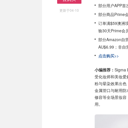
去购买
部分用户APP首
更新于04-10
部分商品Prim
订单满$59澳洲
验30天Prime会
部分Amazon
AU$6.99；
点击购买>>
小编推荐：
Sigm
受化妆师和美妆爱
粉与晕染效果出色
金属管口与耐用防
修容等全场景妆容
用。