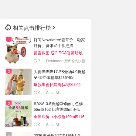
🇳🇿
新西兰
相关点击排行榜
订阅Newsletter❗霸哥价、独家
好价、资讯🍉手拿把掐
留言截图 送CIRCA香薰蜡烛
7
Dealmoon澳新省钱快报
大促降降降⬇️CPB全场4.9折起
💎4D立体精华$235/40ml
爆款黑色长隔离$48($91)💥
0
Sasa AU
SASA 3.5折起💥修丽可色修
55ml$102 比官网30ml还低！
全澳底价→小棕瓶100ml$116
0
Sasa AU
2026澳洲必买抗老护肤 | 含