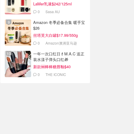
LaMer乳液$242/125ml
0
Sasa AU
Amazon 冬季必备合集 暖手宝
$26
丝塔芙大白罐$17.99/550g
0
Amazon澳洲亚马逊
一年一次口红日💄M.A.C 送正
装水漾子弹头口红🎁
新款🆕棒棒糖唇釉$40
0
THE ICONIC