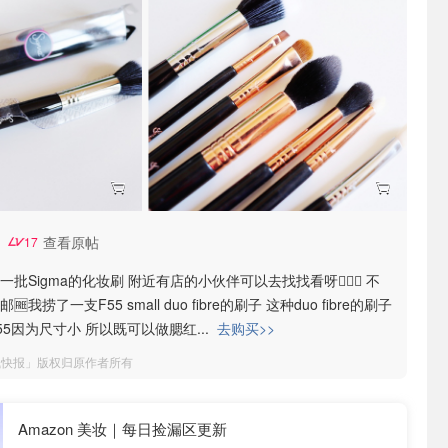
查看原帖
17
了一批Sigma的化妆刷 附近有店的小伙伴可以去找找看呀💁🏻‍♀️ 不
我捞了一支F55 small duo fibre的刷子 这种duo fibre的刷子
F55因为尺寸小 所以既可以做腮红
...
去购买>>
钱快报」版权归原作者所有
Amazon 美妆｜每日捡漏区更新