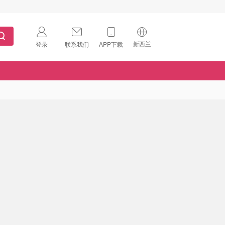
新西兰
登录
联系我们
APP下载
🇺🇸
美国
🇨🇳
中国
🇨🇦
加拿大
扫码下载 App
🇬🇧
英国
Download on the
App Store
🇩🇪
德国
Download the
Android App
🇫🇷
法国
🇮🇹
意大利
🇦🇺
澳洲