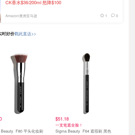
CK香水$36/200ml 怒降$100
1
0
Amazon澳洲亚马逊
日实时好价
戳此直达>>
0
$51.18
！
一支笔遮全脸！
Sigma Beauty F80 平头化妆刷
Sigma Beauty F64 遮瑕刷 黑色