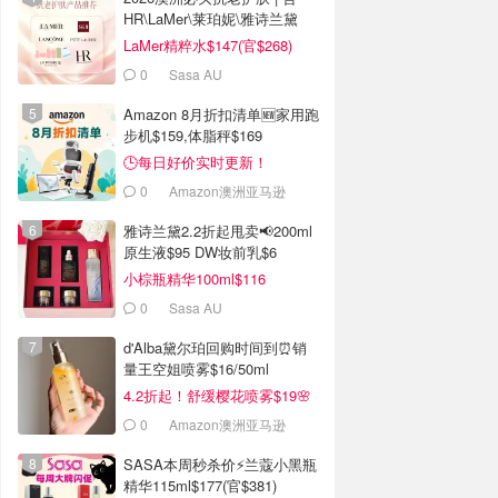
HR\LaMer\莱珀妮\雅诗兰黛
LaMer精粹水$147(官$268)
0
Sasa AU
Amazon 8月折扣清单🆕家用跑
步机$159,体脂秤$169
🕒每日好价实时更新！
0
Amazon澳洲亚马逊
雅诗兰黛2.2折起甩卖📢200ml
原生液$95 DW妆前乳$6
小棕瓶精华100ml$116
0
Sasa AU
d'Alba黛尔珀回购时间到⏰️销
量王空姐喷雾$16/50ml
4.2折起！舒缓樱花喷雾$19🌸
0
Amazon澳洲亚马逊
SASA本周秒杀价⚡️兰蔻小黑瓶
精华115ml$177(官$381)