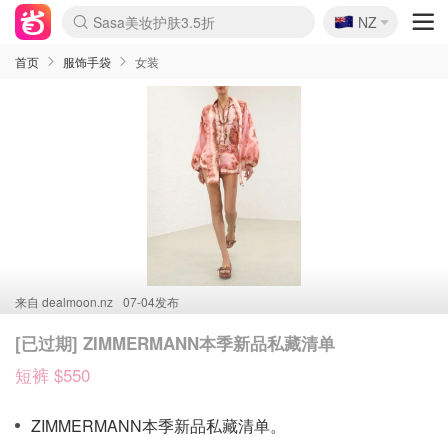
🇳🇿
Sasa美妆护肤3.5折
NZ
lululemon折扣上新
SSENSE年中3折
FreshBeauty好价汇总
Cettire降价+叠9折
WWS Coles超市实拍
viagogo二手票捡漏
Myer超级周末1折
The Outnet奢牌1折起
David Jones 3折起
Flannels大牌1折
Perfumes Club护肤1折
AMIRO返校季6.2折
Amazon折扣汇总
eToro入金$200送$50
Amazon数码好物
ICONIC本周7.5折
ThedoubleF高奢地板价
Moose Knuckles 6折
丝芙兰5折起
EUFY官网3.7折起
Selenichast首饰2折
Trip机票酒店促销
YSL送5件彩妆礼
Amazon家居好物
Amazon美妆护肤
雅漾大喷$8
过敏原检测盒$33
伊索独家赠50ml沐浴露
科颜氏清仓3折
SEALIFE海洋馆门票6折
丝塔芙大白罐$16
订阅Newsletter送香薰
Cult Beauty 6.8折
Harrods圣诞日历2.3折
LN-CC奢牌私促3折
d'Alba空姐喷雾$16
EVE LOM套装逆天2折
Bernardelli独家4折
Adore Beauty 6折起
CT圣诞日历
Mytheresa奢品2.7折
Luxury Escapes 9折
Currentbody美容仪9折
MOON Garden Live
Roborock扫地机3.7折
Tingo Life水杯$24
Valentino官网5折
CR洗发护发6.3折
修丽可套装7.4折
Myer彩妆2件7折
GANNI官网4.5折
Stylevana韩妆4折
Tessabit高奢8.5折
OGX洗护4折
Amazon阿德莱德次日达
卡诗8.5折+赠礼
Philips Hue灯具8折
首页
服饰手袋
女装
来自
dealmoon.nz
07-04发布
[已过期] ZIMMERMANN本季新品私藏清单
短裤 $550
ZIMMERMANN本季新品私藏清单。