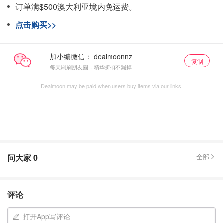
订单满$500澳大利亚境内免运费。
点击购买>>
加小编微信：
复制
每天刷刷朋友圈，精华折扣不漏掉
Dealmoon may be paid when users buy items via our links.
问大家
0
全部
评论
打开App写评论