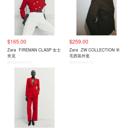
$165.00
$259.00
Zara
FIREMAN CLASP 女士
Zara
ZW COLLECTION 羊
夹克
毛西装外套
@dealmoon.nz
@dealmoon.nz