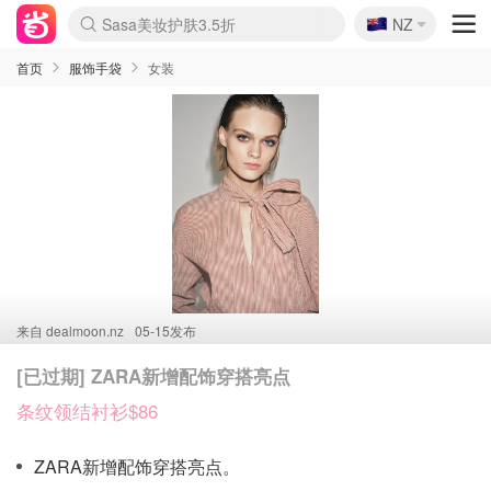
🇳🇿
Sasa美妆护肤3.5折
NZ
lululemon折扣上新
SSENSE年中2.5折
FreshBeauty好价汇总
Cettire降价+叠9折
WWS Coles超市实拍
viagogo二手票捡漏
Myer超级周末
The Outnet奢牌1折起
David Jones 3折起
Flannels大牌1折
Perfumes Club护肤1折
AMIRO面罩$251
Amazon折扣汇总
eToro入金$200送$50
Amazon数码好物
ICONIC本周7.5折
ThedoubleF高奢地板价
Moose Knuckles 6折
丝芙兰5折起
EUFY摄像头$98
Selenichast首饰2折
Trip机票酒店促销
YSL送5件彩妆礼
Amazon家居好物
Amazon美妆护肤
雅漾大喷$8
过敏原检测盒$33
伊索独家赠50ml沐浴露
科颜氏高保湿面霜$29
SEALIFE海洋馆门票6折
丝塔芙大白罐$16
订阅Newsletter送香薰
Cult Beauty 6.8折
Harrods圣诞日历$525
LN-CC奢牌私促3折
d'Alba空姐喷雾$16
EVE LOM套装£56
Bernardelli独家4折
Adore Beauty 6折起
CT圣诞日历
Mytheresa奢品2.7折
Luxury Escapes 9折
Currentbody美容仪$881
MOON Garden Live
Roborock扫地机$649
Tingo Life水杯$24
Valentino官网5折
CR洗护套装$23
修丽可4件套$159
Myer彩妆2件7折
GANNI官网4.5折
Stylevana韩妆4折
Tessabit高奢8.5折
OGX洗发水$11
Amazon阿德莱德次日达
卡诗8.5折+赠礼
Philips Hue灯具8折
首页
服饰手袋
女装
来自
dealmoon.nz
05-15发布
[已过期] ZARA新增配饰穿搭亮点
条纹领结衬衫$86
ZARA新增配饰穿搭亮点。