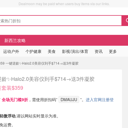
Dealmoon may be paid when users buy items via our links.
新西兰攻略
运动户外
个护健康
美食
影视/演出/体育
资讯
更多
59 一键逆龄✨Halo2.0美容仪到手$714→送3件凝胶
龄✨Halo2.0美容仪到手$714→送3件凝胶
套装$359
有
全场无门槛9折
，需使用折扣码”
DMAUJU
”。
进入官网注册登
轻微浮动
,请以网站实时显示为准。
内免运费。