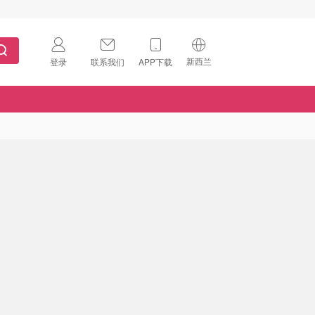
新西兰
登录
联系我们
APP下载
🇺🇸
美国
🇨🇳
中国
🇨🇦
加拿大
扫码下载 App
🇬🇧
英国
Download on the
App Store
🇩🇪
德国
Download the
Android App
🇫🇷
法国
🇮🇹
意大利
🇦🇺
澳洲