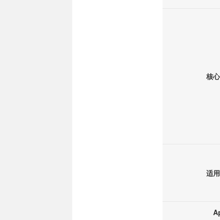
核心
适用
A