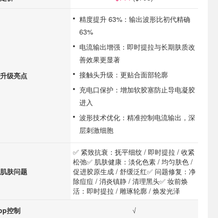
精度提升 63%：输出波形比初代精确
63%
电流输出增强：即时提拉与长期肤质改
善效果更显著
接触头升级：更贴合面部轮廓
升级亮点
充电口保护：增加软胶塞防止导电凝胶
进入
波形技术优化：精准控制电流输出，深
层刺激细胞
✅ 紧致抗衰：抚平细纹 / 即时提拉 / 收紧
松弛
✅ 肌肤健康：淡化色素 / 均匀肤色 /
肌肤问题
促进胶原生成 / 舒缓泛红
✅ 问题修复：净
除痘痘 / 消炎镇静 / 清理黑头
✅ 妆前焕
活：即时提拉 / 雕琢轮廓 / 焕发光泽
pp控制
√