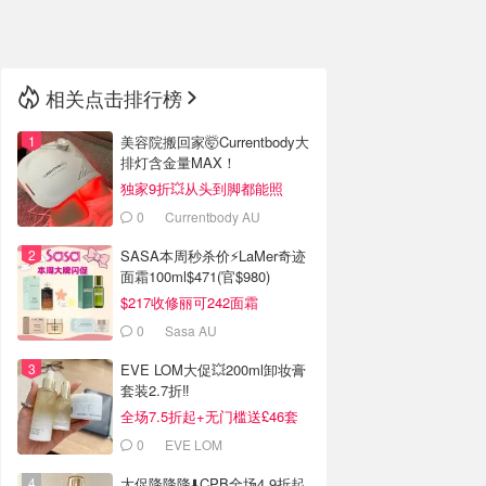
🇳🇿
新西兰
相关点击排行榜
美容院搬回家🤯Currentbody大
排灯含金量MAX！
独家9折💥从头到脚都能照
0
Currentbody AU
SASA本周秒杀价⚡️LaMer奇迹
面霜100ml$471(官$980)
$217收修丽可242面霜
0
Sasa AU
EVE LOM大促💥200ml卸妆膏
套装2.7折‼️
全场7.5折起+无门槛送£46套
装
0
EVE LOM
大促降降降⬇️CPB全场4.9折起