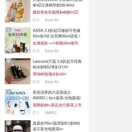
💎4D立体精华$235/40ml
爆款黑色长隔离$48($91)💥
0
Sasa AU
SASA 3.5折起💥修丽可色修
55ml$102 比官网30ml还低！
全澳底价→小棕瓶50ml$70
0
Sasa AU
Lancome兰蔻 3.6折起🐰经典
粉水$58DJ售$121)🩷
菁纯80玫瑰水$120⚡️
0
Sasa AU
美容仪界的六边形战士
AMIRO | 5in1面罩/光电眼霜/
水光仪
直降$286+新品光疗眼罩上市
1
AMIRO
真底价‼️5in1面罩$251($359)
送正装光电眼霜👀