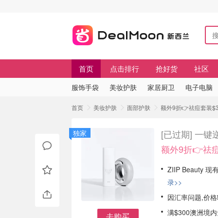
首页
点击排行
抢好货
社区
服饰手袋
美妆护肤
家居厨卫
电子电脑
首页
美妆护肤
面部护肤
额外9折👉祛痘套装$3
[已过期]
一键逆
独家
额外9折👉祛痘
ZIIP Beauty 现
录>>
因汇率问题,价格
满$300澳洲境
去购买