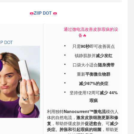
🍩
ZIIP DOT
🍩
通过微电流改善皮肤瑕疵的设
备🔥
IP DOT
只需
90秒
即可改善斑点
镇静肌肤并
减少发红
口袋大小适合
随身携带
重新
平衡微生物群
减少87%的炎症
坚持使用12周可
减少 44%
瑕疵
利用独特
Nanocurrent™微电流
模仿人
体的自然电流
，
激发皮肤细胞更新和修
复
，帮助舒缓皮肤并
促进愈合
。可
减少
炎症、肿胀和引起瑕疵的细菌
，帮助更