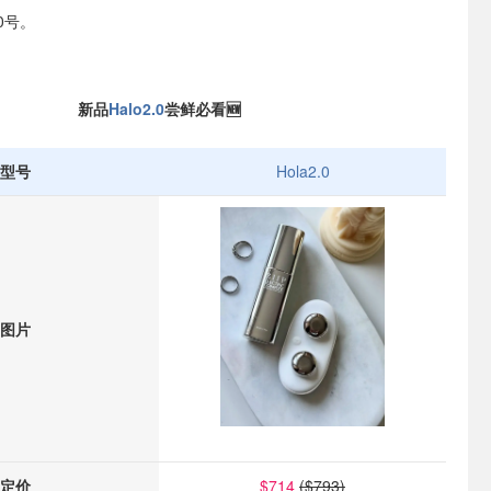
0号。
新品
Halo2.0
尝鲜必看🆕
型号
Hola2.0
图片
定价
$714
($793)