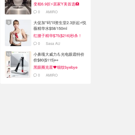
变相6.9折⚡️居家Y美首选🏥
0
AMIRO
大促加"码"⛓️资生堂2.3折起⚡️悦
薇精华水$58/150ml
红腰子精华$75($216)秒杀！
0
Sasa AU
小鼻嘎大威力💪光电眼霜特价
价$80($115)👀
黑眼圈克星🖤细纹byebye
0
AMIRO