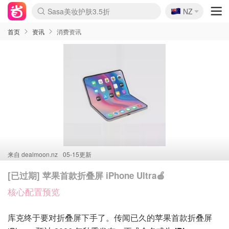
🇳🇿
Sasa美妆护肤3.5折
NZ
lululemon折扣上新
SSENSE年中2.5折
FreshBeauty好价汇总
Cettire降价+叠9折
WWS Coles超市实拍
viagogo二手票捡漏
Myer超级周末
The Outnet奢牌1折起
David Jones 3折起
Flannels大牌1折
Perfumes Club护肤1折
AMIRO面罩$251
Amazon折扣汇总
eToro入金$200送$50
Amazon数码好物
ICONIC本周7.5折
ThedoubleF高奢地板价
Moose Knuckles 6折
丝芙兰5折起
EUFY摄像头$98
Selenichast首饰2折
Trip机票酒店促销
YSL送5件彩妆礼
Amazon家居好物
Amazon美妆护肤
雅漾大喷$8
过敏原检测盒$33
伊索独家赠50ml沐浴露
科颜氏高保湿面霜$29
SEALIFE海洋馆门票6折
丝塔芙大白罐$16
订阅Newsletter送香薰
Cult Beauty 6.8折
Harrods圣诞日历$525
LN-CC奢牌私促3折
d'Alba空姐喷雾$16
EVE LOM套装£56
Bernardelli独家4折
Adore Beauty 6折起
CT圣诞日历
Mytheresa奢品2.7折
Luxury Escapes 9折
Currentbody美容仪$881
MOON Garden Live
Roborock扫地机$649
Tingo Life水杯$24
Valentino官网5折
CR洗护套装$23
修丽可4件套$159
Myer彩妆2件7折
GANNI官网4.5折
Stylevana韩妆4折
Tessabit高奢8.5折
OGX洗发水$11
Amazon阿德莱德次日达
卡诗8.5折+赠礼
Philips Hue灯具8折
首页
资讯
消费资讯
来自
dealmoon.nz
05-15更新
[已过期] 苹果首款折叠屏 iPhone Ultra🍎
核心配置预览
库克终于要对折叠屏下手了。传闻已久的苹果首款折叠屏