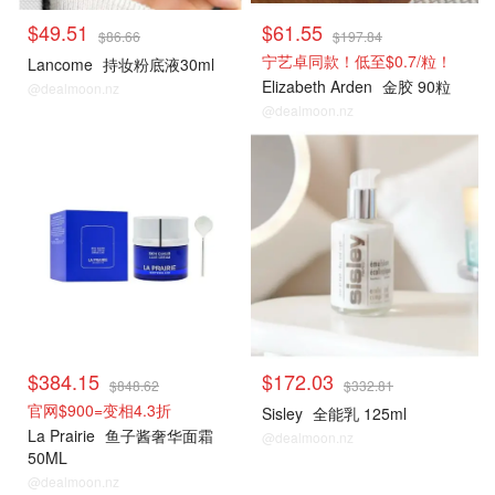
$49.51
$61.55
$86.66
$197.84
宁艺卓同款！低至$0.7/粒！
Lancome
持妆粉底液30ml
Elizabeth Arden
金胶 90粒
@dealmoon.nz
@dealmoon.nz
热销单品
热销单品
$384.15
$172.03
$848.62
$332.81
官网$900=变相4.3折
Sisley
全能乳 125ml
La Prairie
鱼子酱奢华面霜
@dealmoon.nz
50ML
@dealmoon.nz