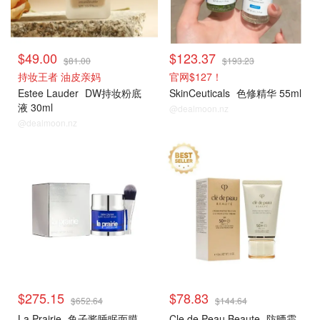
$49.00
$123.37
$81.00
$193.23
持妆王者 油皮亲妈
官网$127！
Estee Lauder
DW持妆粉底
SkinCeuticals
色修精华 55ml
液 30ml
@dealmoon.nz
@dealmoon.nz
热销单品
热销单品
$275.15
$78.83
$652.64
$144.64
La Prairie
鱼子酱睡眠面膜
Cle de Peau Beaute
防晒霜