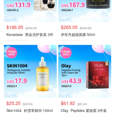
$186.05
$265.05
$264.06
$333.88
Kerastase
黑金洗护套装 3件
伊菲丹超级面膜 50ml
@dealmoon.nz
@dealmoon.nz
大牌秒杀
大牌秒杀
$25.25
$61.92
$32.59
$81.24
Skin1004
积雪草精华 100ml
Olay
Peptides 紧致霜 3件装