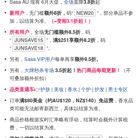
Sasa AU 现有 6月大促，
全场
直降
3.8折
起
新用户
，
无门槛
额外8折，
码“
NEW20
”，部分单品不参
加，以结算为准。
（=变相3.1折起！）
所有用户
，全场
无门槛额外8.5折
，码
“
JUNSAVE15
”，
满$251享额外8.2折
，码
“
JUNSAVE18
”。
另有，
Sasa VIP用户
每单再享
额外9.5折。
另有，
大牌秒杀专场
3.5折起！
热门商品每期更新！
（不
可叠加额外折扣）
品类直通车
👉
护肤
|
美妆
|
香水
|
个护
|
护发
|
男士专区
订单
满$80美金（约AU$120，NZ$140）免运费
，香水品
类可能无法邮寄新西兰，具体以结算为准。
商品价格根据实时汇率略有浮动，结算时会额外计算税
费，一切以结算为准。