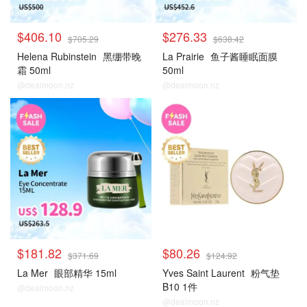
$406.10
$276.33
$705.29
$638.42
Helena Rubinstein
黑绷带晚
La Prairie
鱼子酱睡眠面膜
霜 50ml
50ml
@dealmoon.nz
@dealmoon.nz
大牌秒杀
大牌秒杀
$181.82
$80.26
$371.69
$124.92
La Mer
眼部精华 15ml
Yves Saint Laurent
粉气垫
B10 1件
@dealmoon.nz
@dealmoon.nz