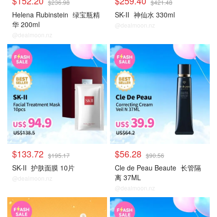
$152.20
$259.40
$236.98
$421.48
Helena Rubinstein
绿宝瓶精
SK-II
神仙水 330ml
华 200ml
@dealmoon.nz
@dealmoon.nz
大牌秒杀
大牌秒杀
$133.72
$56.28
$195.17
$90.56
SK-II
护肤面膜 10片
Cle de Peau Beaute
长管隔
离 37ML
@dealmoon.nz
@dealmoon.nz
大牌秒杀
大牌秒杀