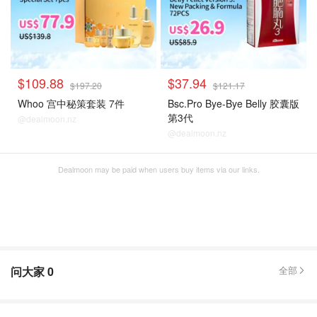
$109.88
$37.94
$197.20
$121.17
Whoo 宫中秘策套装 7件
Bsc.Pro Bye-Bye Belly 胶囊版
第3代
@dealmoon.nz
@dealmoon.nz
Dealmoon may be paid when users buy items via our links.
问大家
0
全部