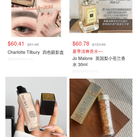
$60.41
$60.78
$81.48
$123.86
夏季清爽香水~~
Charlotte Tilbury
四色眼影盘
Jo Malone
英国梨小苍兰香
@dealmoon.nz
水 30ml
@dealmoon.nz
热销单品
热销单品