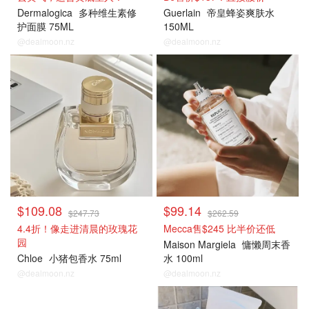
Dermalogica
多种维生素修
Guerlain
帝皇蜂姿爽肤水
护面膜 75ML
150ML
@dealmoon.nz
@dealmoon.nz
热销单品
热销单品
$109.08
$99.14
$247.73
$262.59
4.4折！像走进清晨的玫瑰花
Mecca售$245 比半价还低
园
Maison Margiela
慵懒周末香
Chloe
小猪包香水 75ml
水 100ml
@dealmoon.nz
@dealmoon.nz
热销单品
热销单品