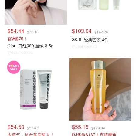
$54.44
$103.04
$72.10
$142.26
官网$75！
SK-II
经典套装 4件
Dior
口红999 丝绒 3.5g
@dealmoon.nz
@dealmoon.nz
热销单品
热销单品
$54.50
$55.15
$97.43
$120.04
去黄气，适合黄底星人！
DJ售价$137！直接腰斩