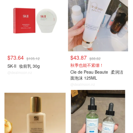
$73.64
$43.87
$105.12
$88.82
秋季也能不紧绷！
SK-II
妆前乳 30g
Cle de Peau Beaute
柔润洁
@dealmoon.nz
面泡沫 125ML
@dealmoon.nz
热销单品
热销单品