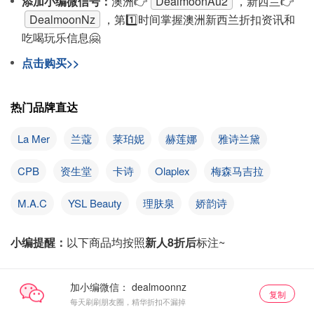
添加小编微信号：
澳洲👉
DealmoonAu2
，新西兰👉
DealmoonNz
，第1️⃣时间掌握澳洲新西兰折扣资讯和
吃喝玩乐信息🤗
点击购买>>
热门品牌直达
La Mer
兰蔻
莱珀妮
赫莲娜
雅诗兰黛
CPB
资生堂
卡诗
Olaplex
梅森马吉拉
M.A.C
YSL Beauty
理肤泉
娇韵诗
小编提醒：
以下商品均按照
新人8折后
标注~
加小编微信：
复制
每天刷刷朋友圈，精华折扣不漏掉