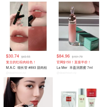
热销单品
热销单品
$30.74
$84.96
$43.55
$161.79
复古的红棕肉桂色！
官网$150！直接半价！
M.A.C
细长管 #893 甜肉桂
La Mer
丰盈润唇蜜 7ml
@dealmoon.nz
@dealmoon.nz
热销单品
热销单品