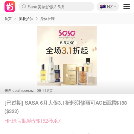
🇳🇿
Sasa美妆护肤3.5折
NZ
lululemon折扣上新
SSENSE年中2.5折
FreshBeauty好价汇总
Cettire降价+叠9折
WWS Coles超市实拍
viagogo二手票捡漏
Myer超级周末
The Outnet奢牌1折起
David Jones 3折起
Flannels大牌1折
Perfumes Club护肤1折
AMIRO面罩$251
Amazon折扣汇总
eToro入金$200送$50
Amazon数码好物
ICONIC本周7.5折
ThedoubleF高奢地板价
Moose Knuckles 6折
丝芙兰5折起
EUFY摄像头$98
Selenichast首饰2折
Trip机票酒店促销
YSL送5件彩妆礼
Amazon家居好物
Amazon美妆护肤
雅漾大喷$8
过敏原检测盒$33
伊索独家赠50ml沐浴露
科颜氏高保湿面霜$29
SEALIFE海洋馆门票6折
丝塔芙大白罐$16
订阅Newsletter送香薰
Cult Beauty 6.8折
Harrods圣诞日历$525
LN-CC奢牌私促3折
d'Alba空姐喷雾$16
EVE LOM套装£56
Bernardelli独家4折
Adore Beauty 6折起
CT圣诞日历
Mytheresa奢品2.7折
Luxury Escapes 9折
Currentbody美容仪$881
MOON Garden Live
Roborock扫地机$649
Tingo Life水杯$24
Valentino官网5折
CR洗护套装$23
修丽可4件套$159
Myer彩妆2件7折
GANNI官网4.5折
Stylevana韩妆4折
Tessabit高奢8.5折
OGX洗发水$11
Amazon阿德莱德次日达
卡诗8.5折+赠礼
Philips Hue灯具8折
首页
美妆护肤
身体护理
来自
dealmoon.nz
06-11更新
[已过期] SASA 6月大促3.1折起💥修丽可AGE面霜$188
($322)
HR绿宝瓶精华$152秒杀⚡️