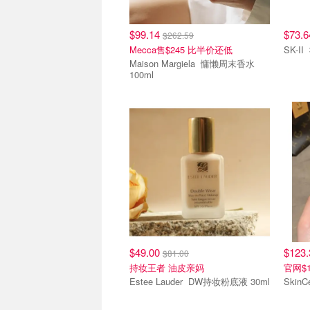
$99.14
$73.
$262.59
Mecca售$245 比半价还低
Maison Margiela 慵懒周末香水
100ml
热销单品
热销
$49.00
$123
$81.00
持妆王者 油皮亲妈
官网$1
Estee Lauder DW持妆粉底液 30ml