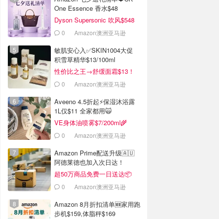
One Essence 香水$48
Dyson Supersonic 吹风$548
0
Amazon澳洲亚马逊
敏肌安心入✅️SKIN1004大促
积雪草精华$13/100ml
性价比之王→舒缓面霜$13！
0
Amazon澳洲亚马逊
Aveeno 4.5折起⚡️保湿沐浴露
1L仅$11 全家都用🙀
VE身体油喷雾$7/200ml🌾
0
Amazon澳洲亚马逊
Amazon Prime配送升级🇦🇺
阿德莱德也加入次日达！
超50万商品免费一日送达📦
0
Amazon澳洲亚马逊
Amazon 8月折扣清单🆕家用跑
步机$159,体脂秤$169