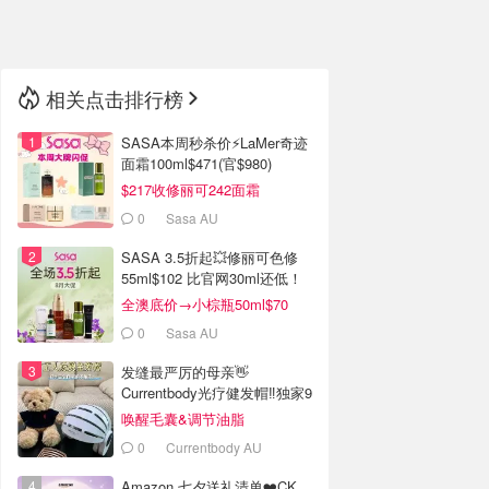
🇳🇿
新西兰
相关点击排行榜
SASA本周秒杀价⚡️LaMer奇迹
面霜100ml$471(官$980)
$217收修丽可242面霜
0
Sasa AU
SASA 3.5折起💥修丽可色修
55ml$102 比官网30ml还低！
全澳底价→小棕瓶50ml$70
0
Sasa AU
发缝最严厉的母亲👋
Currentbody光疗健发帽‼️独家9
折
唤醒毛囊&调节油脂
0
Currentbody AU
Amazon 七夕送礼清单❤️CK