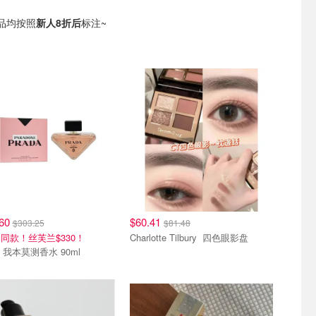
品均按照
新人8折后
标注~
单品
热销单品
.60
$60.41
$303.25
$81.48
同款！丝芙兰$330！
Charlotte Tilbury 四色眼影盘
Prada 我本莫测香水 90ml
单品
热销单品