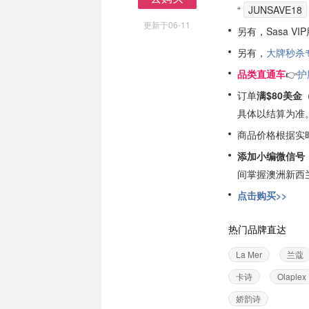
“
JUNSAVE18
去购买
更新于06-11
另有，
Sasa VI
另有，
大牌秒杀
品类直通车
👉
护
订单
满$80美金（
具体以结算为准
商品价格根据实
添加小编微信号
间掌握澳洲新西
点击购买>>
热门品牌直达
La Mer
兰蔻
卡诗
Olaplex
娇韵诗