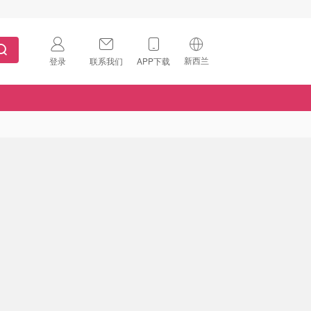
新西兰
登录
联系我们
APP下载
🇺🇸
美国
🇨🇳
中国
🇨🇦
加拿大
扫码下载 App
🇬🇧
英国
Download on the
App Store
🇩🇪
德国
Download the
Android App
🇫🇷
法国
🇮🇹
意大利
🇦🇺
澳洲