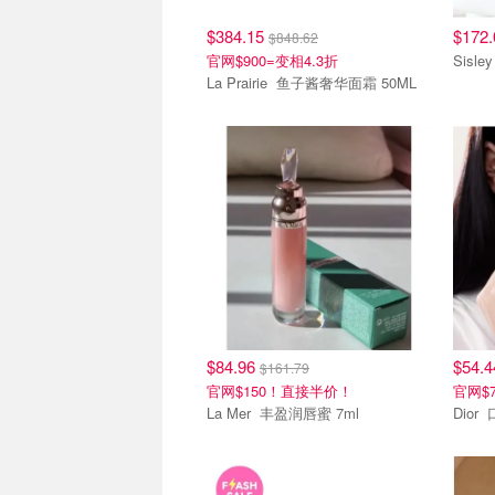
$384.15
$172
$848.62
官网$900=变相4.3折
La Prairie 鱼子酱奢华面霜 50ML
热销单品
热销
$84.96
$54.
$161.79
官网$150！直接半价！
官网$
La Mer 丰盈润唇蜜 7ml
D
热销单品
热销