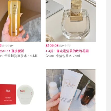
15
$109.08
$120.04
$247.73
价$137！直接腰斩
4.4折！像走进清晨的玫瑰花园
Guerlain 帝皇蜂姿爽肤水 150ML
Chloe 小猪包香水 75ml
单品
热销单品