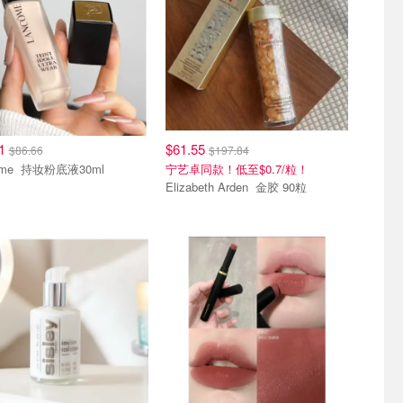
51
$61.55
$86.66
$197.84
Lancome 持妆粉底液30ml
宁艺卓同款！低至$0.7/粒！
Elizabeth Arden 金胶 90粒
单品
热销单品