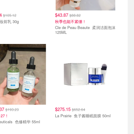
64
$43.87
$105.12
$88.82
SK-II 妆前乳 30g
秋季也能不紧绷！
Cle de Peau Beaute 柔润洁面泡沫
125ML
单品
热销单品
.37
$275.15
$193.23
$652.64
27！
La Prairie 鱼子酱睡眠面膜 50ml
SkinCeuticals 色修精华 55ml