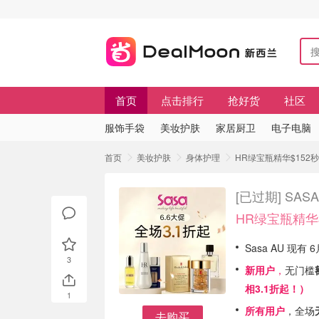
首页
点击排行
抢好货
社区
服饰手袋
美妆护肤
家居厨卫
电子电脑
首页
美妆护肤
身体护理
HR绿宝瓶精华$152秒杀⚡
[已过期]
SAS
HR绿宝瓶精华$
Sasa AU 现有
3
新用户
，
无门槛
相3.1折起！）
1
所有用户
，全场
去购买