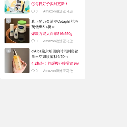
🕒每日好价实时更新！
0
Amazon澳洲亚马逊
真正的万金油💛Cetaphil丝塔
芙低至5.4折☺️
爆款万能大白罐$16/550g
0
Amazon澳洲亚马逊
d'Alba黛尔珀回购时间到⏰️销
量王空姐喷雾$16/50ml
4.2折起！舒缓樱花喷雾$19🌸
0
Amazon澳洲亚马逊