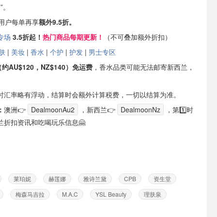
”。
P用户
每单再享
额外9.5折。
专场
3.5折起！
热门商品每期更新！
（不可叠加额外折扣）
肤
|
美妆
|
香水
|
个护
|
护发
|
男士专区
约AU$120，NZ$140）免运费
，香水品类可能无法邮寄新西兰，
。
时汇率略有浮动，结算时会额外计算税费，一切以结算为准。
：
澳洲👉
DealmoonAu2
，新西兰👉
DealmoonNz
，第1️⃣时
兰折扣资讯和吃喝玩乐信息🤗
莱珀妮
赫莲娜
雅诗兰黛
CPB
资生堂
梅森马吉拉
M.A.C
YSL Beauty
理肤泉