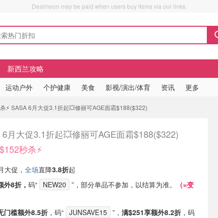
Dealmoon may be paid when users buy items via our links.
新西兰攻略
运动户外
个护健康
美食
影视/演出/体育
资讯
更多
️ SASA 6月大促3.1折起💥修丽可AGE面霜$188($322)
A 6月大促3.1折起💥修丽可AGE面霜$188($322)
152秒杀⚡️
 6月大促，
全场
直降
3.8折
起
额外8折，
码“
NEW20
”，部分单品不参加，以结算为准。
（=变
无门槛额外8.5折
，码“
JUNSAVE15
”，
满$251享额外8.2折
，码