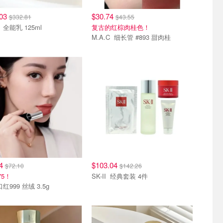
.03
$30.74
$332.81
$43.55
Sisley 全能乳 125ml
复古的红棕肉桂色！
M.A.C 细长管 #893 甜肉桂
单品
热销单品
44
$103.04
$72.10
$142.26
75！
SK-II 经典套装 4件
ior 口红999 丝绒 3.5g
单品
热销单品