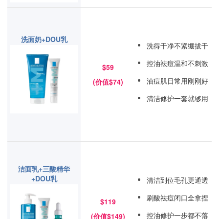
洗面奶+DOU乳
洗得干净不紧绷拔干
控油祛痘温和不刺激
$59
油痘肌日常用刚刚好
(价值$74)
清洁修护一套就够用
洁面乳+三酸精华
+DOU乳
清洁到位毛孔更通透
刷酸祛痘闭口全拿捏
$119
控油修护一步都不落
(价值$149)