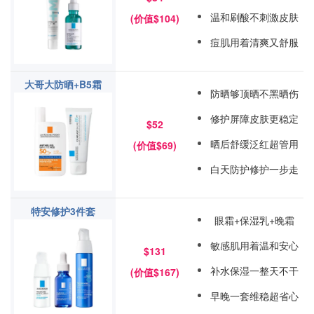
温和刷酸不刺激皮肤
(价值$104)
痘肌用着清爽又舒服
大哥大防晒+B5霜
防晒够顶晒不黑晒伤
修护屏障皮肤更稳定
$52
晒后舒缓泛红超管用
(价值$69)
白天防护修护一步走
特安修护3件套
眼霜+保湿乳+晚霜
敏感肌用着温和安心
$131
补水保湿一整天不干
(价值$167)
早晚一套维稳超省心