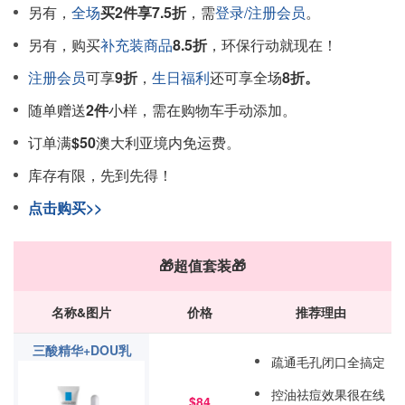
另有，
全场
买2件享7.5折
，需
登录/注册会员
。
另有，购买
补充装商品
8.5折
，环保行动就现在！
注册会员
可享
9折
，
生日福利
还可享全场
8折。
随单赠送
2件
小样，需在购物车手动添加。
订单满
$50
澳大利亚境内免运费。
库存有限，先到先得！
点击购买>>
🎁超值套装🎁
名称&图片
价格
推荐理由
三酸精华+DOU乳
疏通毛孔闭口全搞定
控油祛痘效果很在线
$84