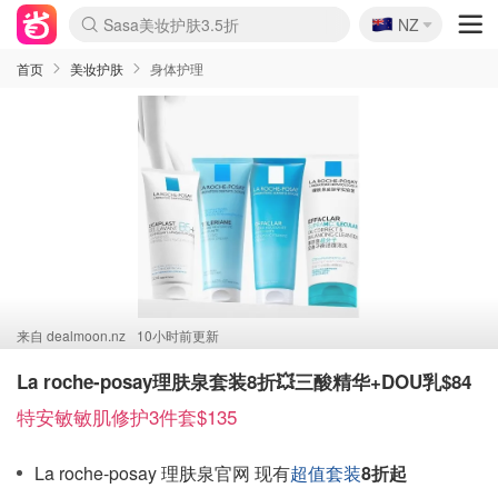
🇳🇿
Sasa美妆护肤3.5折
NZ
lululemon折扣上新
SSENSE年中3折
FreshBeauty好价汇总
Cettire降价+叠9折
Farfetch折上8折
WWS Coles超市实拍
viagogo二手票捡漏
Myer清仓1折起
The Outnet奢牌1折起
David Jones 3折起
Flannels大牌1折
Perfumes Club护肤1折
AMIRO返校季6.2折
Oweek抽奖送Airpods
Amazon折扣汇总
eToro入金$200送$50
Amazon数码好物
ICONIC本周7.5折
ThedoubleF高奢地板价
Moose Knuckles 6折
丝芙兰5折起
EUFY官网3.7折起
Selenichast首饰2折
Trip机票酒店促销
YSL送5件彩妆礼
Amazon家居好物
BIGBANG巡演开票
David Jones时尚3折
Amazon美妆护肤
雅漾大喷$8
过敏原检测盒$33
伊索独家赠50ml沐浴露
科颜氏清仓3折
SEALIFE海洋馆门票6折
丝塔芙大白罐$16
订阅Newsletter送香薰
Cult Beauty 6.8折
Harrods圣诞日历2.3折
LN-CC奢牌私促3折
d'Alba空姐喷雾$16
EVE LOM套装逆天2折
Bernardelli独家4折
Adore Beauty 6折起
CT圣诞日历
Mytheresa奢品2.7折
Luxury Escapes 9折
Currentbody美容仪9折
卡诗9折+赠4件礼
MOON Garden Live
ALLSAINTS美衣3折
Roborock扫地机3.7折
Tingo Life水杯$24
Valentino官网5折
CR洗发护发6.3折
首页
美妆护肤
身体护理
来自
dealmoon.nz
10小时前更新
La roche-posay理肤泉套装8折💥三酸精华+DOU乳$84
特安敏敏肌修护3件套$135
La roche-posay 理肤泉官网 现有
超值套装
8折起