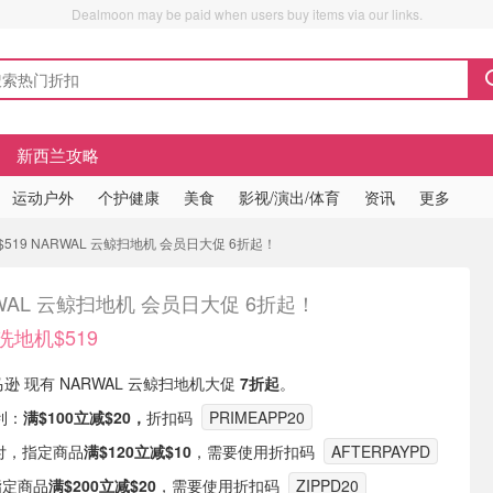
Dealmoon may be paid when users buy items via our links.
新西兰攻略
运动户外
个护健康
美食
影视/演出/体育
资讯
更多
519 NARWAL 云鲸扫地机 会员日大促 6折起！
WAL 云鲸扫地机 会员日大促 6折起！
洗地机$519
马逊 现有 NARWAL 云鲸扫地机大促
7折起
。
利：
满$100立减$20，
折扣码
PRIMEAPP20
y支付，指定商品
满$120立减$10
，需要使用折扣码
AFTERPAYPD
指定商品
满$200立减$20
，需要使用折扣码
ZIPPD20