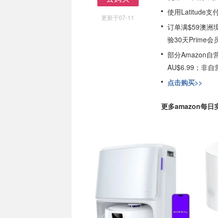
去购买
使用Latitud
更新于07-11
订单满$59澳洲
验30天Prime会
部分Amazon
AU$6.99；
点击购买>>
更多amazon每