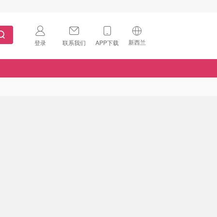
新西兰
登录
联系我们
APP下载
🇺🇸
美国
🇨🇳
中国
🇨🇦
加拿大
扫码下载 App
🇬🇧
英国
Download on the
App Store
🇩🇪
德国
Download the
Android App
🇫🇷
法国
🇮🇹
意大利
🇦🇺
澳洲