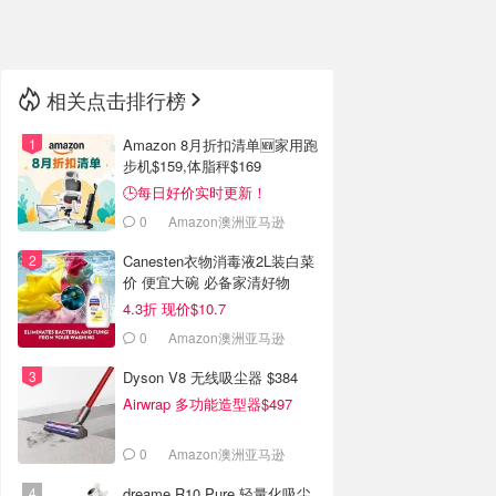
🇳🇿
新西兰
相关点击排行榜
Amazon 8月折扣清单🆕家用跑
步机$159,体脂秤$169
🕒每日好价实时更新！
0
Amazon澳洲亚马逊
Canesten衣物消毒液2L装白菜
价 便宜大碗 必备家清好物
4.3折 现价$10.7
0
Amazon澳洲亚马逊
Dyson V8 无线吸尘器 $384
Airwrap 多功能造型器$497
0
Amazon澳洲亚马逊
dreame R10 Pure 轻量化吸尘