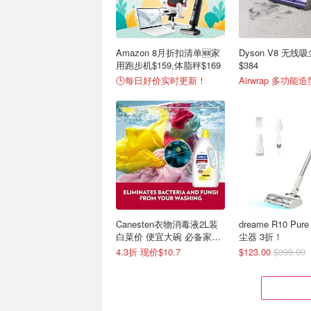
Amazon 8月折扣清单🆕家
Dyson V8 无线
用跑步机$159,体脂秤$169
$384
🕒每日好价实时更新！
Airwrap 多功能造
Canesten衣物消毒液2L装
dreame R10 Pu
白菜价 便宜大碗 必备家清
尘器 3折！
好物
4.3折 现价$10.7
$123.00
$399.00