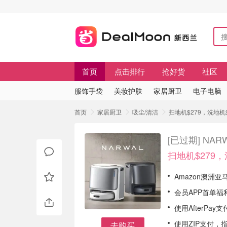
首页
点击排行
抢好货
社区
服饰手袋
美妆护肤
家居厨卫
电子电脑
首页
家居厨卫
吸尘/清洁
扫地机$279，洗地机$
[已过期]
NAR
扫地机$279，
Amazon澳洲亚
会员APP首单福
使用AfterPa
使用ZIP支付，
去购买