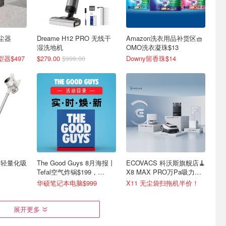
吸尘器
Dreame H12 PRO 无线干
Amazon洗衣用品补货区🧺
湿洗地机
OMO洗衣凝珠$13
型器$497
$279.00
$999.00
Downy留香珠$14
re 轻量化吸
The Good Guys 8月海报丨
ECOVACS 科沃斯旗舰店🧹
Tefal空气炸锅$199，
X8 MAX PRO万Pa吸力
Dyson吸尘器$364
$899
华硕笔记本电脑$999
X11 无尘袋扫拖机半价！
展开更多