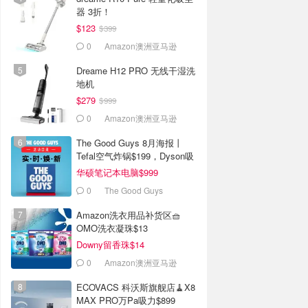
器 3折！
$123
$399
0
Amazon澳洲亚马逊
Dreame H12 PRO 无线干湿洗
地机
$279
$999
0
Amazon澳洲亚马逊
The Good Guys 8月海报丨
Tefal空气炸锅$199，Dyson吸
尘器$364
华硕笔记本电脑$999
0
The Good Guys
Amazon洗衣用品补货区🧺
OMO洗衣凝珠$13
Downy留香珠$14
0
Amazon澳洲亚马逊
ECOVACS 科沃斯旗舰店🧹X8
MAX PRO万Pa吸力$899