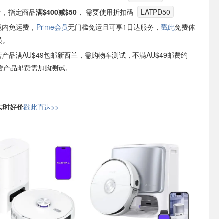
e支付，指定商品
满$400减$50
， 需要使用折扣码
LATPD50
境内免运费，
Prime会员
无门槛免运且可享1日达服务，
戳此
免费体
员。
自营产品满AU$49包邮新西兰，需购物车测试，不满AU$49邮费约
非自营产品邮费需加购测试。
日实时好价
戳此直达>>