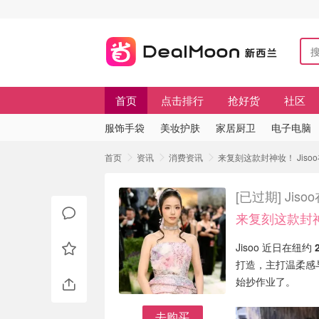
首页
点击排行
抢好货
社区
服饰手袋
美妆护肤
家居厨卫
电子电脑
首页
资讯
消费资讯
来复刻这款封神妆！ Jisoo
[已过期]
Jis
来复刻这款封
Jisoo 近日在纽约
打造，主打温柔感
始抄作业了。
去购买