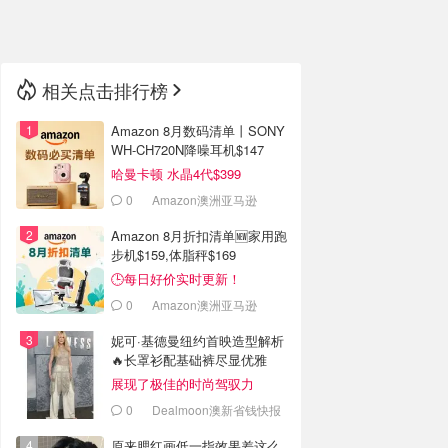
🇳🇿
新西兰
相关点击排行榜
Amazon 8月数码清单丨SONY
WH-CH720N降噪耳机$147
哈曼卡顿 水晶4代$399
0
Amazon澳洲亚马逊
Amazon 8月折扣清单🆕家用跑
步机$159,体脂秤$169
🕒每日好价实时更新！
0
Amazon澳洲亚马逊
妮可·基德曼纽约首映造型解析
🔥长罩衫配基础裤尽显优雅
展现了极佳的时尚驾驭力
0
Dealmoon澳新省钱快报
原来腮红画低一指效果差这么