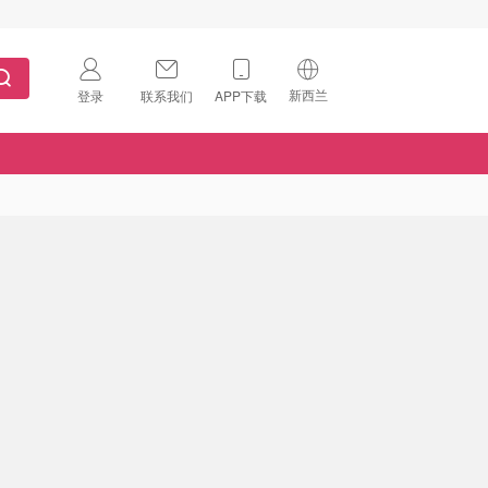
新西兰
登录
联系我们
APP下载
🇺🇸
美国
🇨🇳
中国
🇨🇦
加拿大
扫码下载 App
🇬🇧
英国
Download on the
App Store
🇩🇪
德国
Download the
Android App
🇫🇷
法国
🇮🇹
意大利
🇦🇺
澳洲