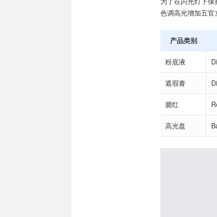
为了在闪光灯下保
色调高光增加五官
产品类别
粉底液
D
遮瑕膏
D
腮红
R
高光盘
B