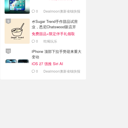
0
Dealmoon澳新省钱快报
🍧Sugar Trend手作甜品试营
业，悉尼Chatswood新店开
业！
免费甜品+限定伴手礼领取
0
吃喝玩乐
iPhone 顶部下拉手势迎来重大
变动
iOS 27 强推 Siri AI
0
Dealmoon澳新省钱快报