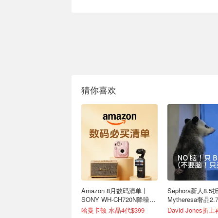
猜你喜欢
Amazon 8月数码清单丨
Sephora新人8.5
SONY WH-CH720N降噪耳
Mytheresa奢品
机$147
买拉夫劳伦！
哈曼卡顿 水晶4代$399
David Jones