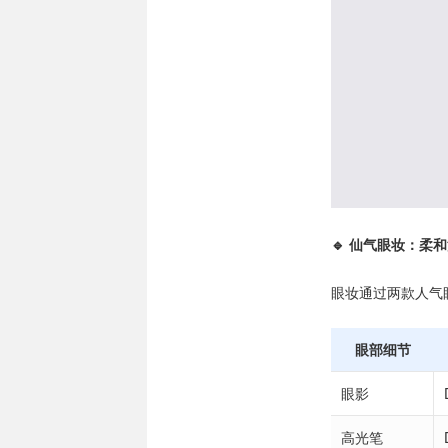
🔹 仙气眼妆：柔
眼妆通过两款人气
眼部细节
眼影
高光笔