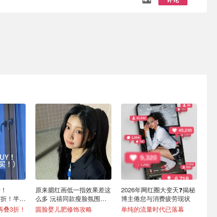
折！
原来腮红画低一指效果差这
2026年网红圈大变天❓揭秘
2.7折！半价
么多 沅禧同款瘦脸氛围感
博主倦怠与消费疲劳现状
画法
折上再叠3折！
圆脸婴儿肥修饰攻略
单纯的流量时代已落幕