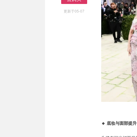
去购买
更新于05-07
🔹 底妆与面部提