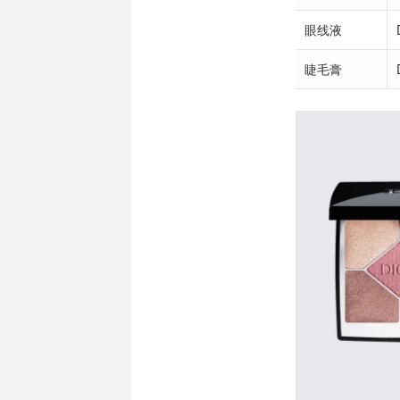
眼线液
睫毛膏