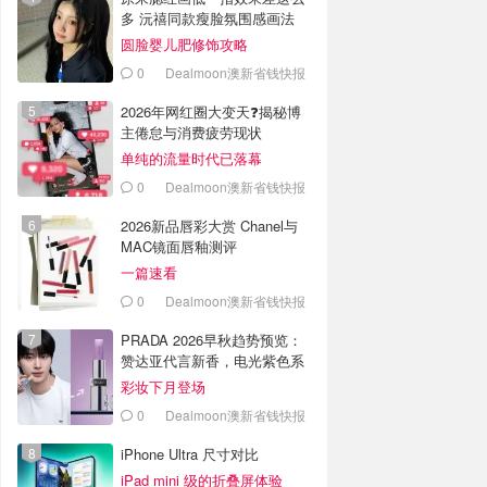
多 沅禧同款瘦脸氛围感画法
圆脸婴儿肥修饰攻略
0
Dealmoon澳新省钱快报
2026年网红圈大变天❓揭秘博
主倦怠与消费疲劳现状
单纯的流量时代已落幕
0
Dealmoon澳新省钱快报
2026新品唇彩大赏 Chanel与
MAC镜面唇釉测评
一篇速看
0
Dealmoon澳新省钱快报
PRADA 2026早秋趋势预览：
赞达亚代言新香，电光紫色系
彩妆下月登场
0
Dealmoon澳新省钱快报
iPhone Ultra 尺寸对比
iPad mini 级的折叠屏体验