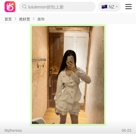
🇳🇿
Sasa美妆护肤3.5折
NZ
lululemon折扣上新
SSENSE年中3折
FreshBeauty好价汇总
Cettire降价+叠9折
Farfetch折上8折
WWS Coles超市实拍
viagogo二手票捡漏
Myer清仓1折起
The Outnet奢牌1折起
David Jones 3折起
Flannels大牌1折
Perfumes Club护肤1折
AMIRO返校季6.2折
Oweek抽奖送Airpods
Amazon折扣汇总
eToro入金$200送$50
Amazon数码好物
ICONIC本周7.5折
ThedoubleF高奢地板价
Moose Knuckles 6折
丝芙兰5折起
EUFY官网3.7折起
Selenichast首饰2折
Trip机票酒店促销
YSL送5件彩妆礼
Amazon家居好物
BIGBANG巡演开票
David Jones时尚3折
Amazon美妆护肤
雅漾大喷$8
过敏原检测盒$33
伊索独家赠50ml沐浴露
科颜氏清仓3折
SEALIFE海洋馆门票6折
丝塔芙大白罐$16
订阅Newsletter送香薰
Cult Beauty 6.8折
Harrods圣诞日历2.3折
LN-CC奢牌私促3折
d'Alba空姐喷雾$16
EVE LOM套装逆天2折
Bernardelli独家4折
Adore Beauty 6折起
CT圣诞日历
Mytheresa奢品2.7折
Luxury Escapes 9折
Currentbody美容仪9折
卡诗9折+赠4件礼
MOON Garden Live
ALLSAINTS美衣3折
Roborock扫地机3.7折
Tingo Life水杯$24
Valentino官网5折
CR洗发护发6.3折
首页
抢好货
服饰
Mytheresa
06-23