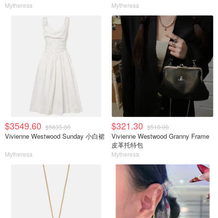
Mytheresa
Mytheresa
$3549.60
$321.30
$5635.00
$510.00
Vivienne Westwood Sunday 小白裙
Vivienne Westwood Granny Frame
皮革托特包
Mytheresa
Mytheresa