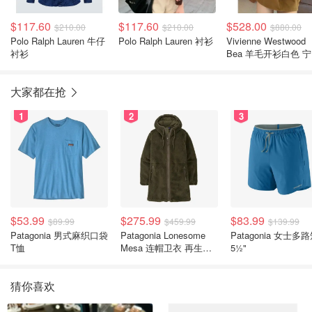
$117.60
$117.60
$528.00
$210.00
$210.00
$880.00
Polo Ralph Lauren 牛仔
Polo Ralph Lauren 衬衫
Vivienne Westwood
衬衫
Bea 羊毛开衫白色 
卓同款
大家都在抢
1
2
3
$53.99
$275.99
$83.99
$89.99
$459.99
$139.99
Patagonia 男式麻织口袋
Patagonia Lonesome
Patagonia 女士多
T恤
Mesa 连帽卫衣 再生聚
5½"
酯纤维
猜你喜欢