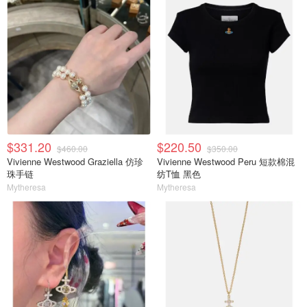
$331.20
$220.50
$460.00
$350.00
Vivienne Westwood Graziella 仿珍
Vivienne Westwood Peru 短款棉混
珠手链
纺T恤 黑色
Mytheresa
Mytheresa