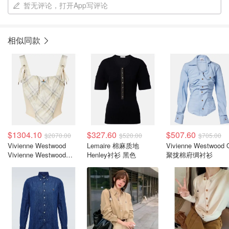
暂无评论，打开App写评论
相似同款
$1304.10
$327.60
$507.60
$2070.00
$520.00
$705.00
Vivienne Westwood
Lemaire 棉麻质地
Vivienne Westwood 
Vivienne Westwood
Henley衬衫 黑色
聚拢棉府绸衬衫
Puppy 格纹棉混纺上衣