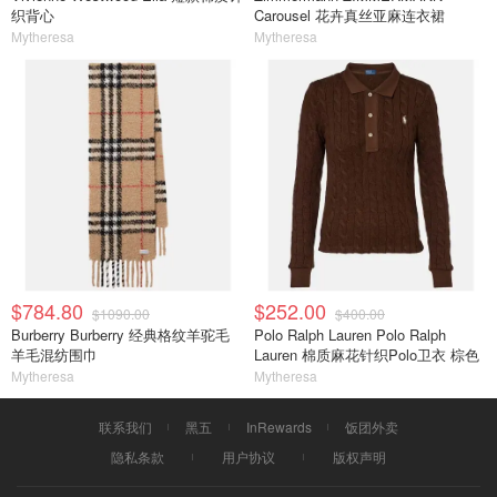
织背心
Carousel 花卉真丝亚麻连衣裙
Mytheresa
Mytheresa
$784.80
$252.00
$1090.00
$400.00
Burberry Burberry 经典格纹羊驼毛
Polo Ralph Lauren Polo Ralph
羊毛混纺围巾
Lauren 棉质麻花针织Polo卫衣 棕色
Mytheresa
Mytheresa
联系我们
黑五
InRewards
饭团外卖
隐私条款
用户协议
版权声明