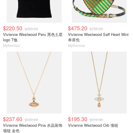
$220.50
$475.20
$350.00
$755.00
Vivienne Westwood Peru 黑色土星
Vivienne Westwood Saff Heart Mini
logo T恤
单肩包
Mytheresa
Mytheresa
$237.60
$195.30
$330.00
$310.00
Vivienne Westwood Pina 水晶装饰
Vivienne Westwood Orb 项链
项链 金色