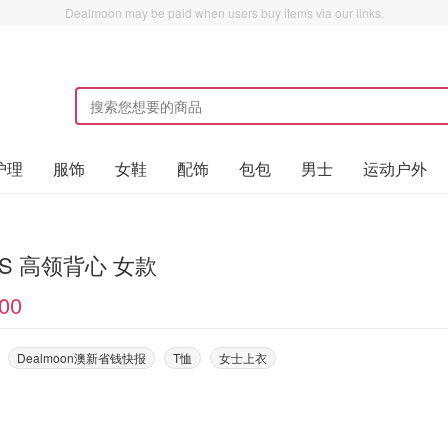
Dealmoon may be paid when users buy items via our links.
护理
服饰
女鞋
配饰
包包
男士
运动户外
MS 高领背心 女款
00
Dealmoon澳新省钱快报
T恤
女士上衣