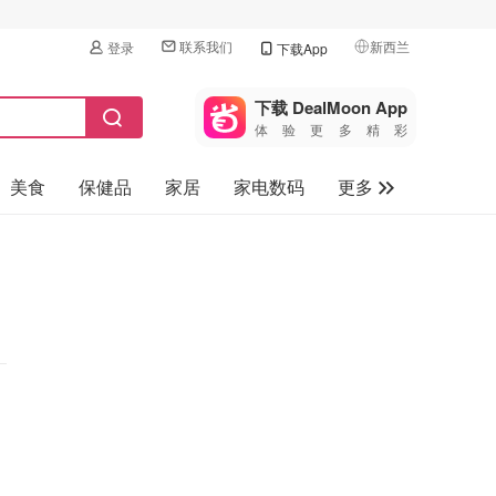
联系我们
新西兰
登录
下载App
🇺🇸
美国
下载 DealMoon App
体验更多精彩
🇨🇳
中国
美食
保健品
家居
家电数码
更多
🇨🇦
加拿大
🇬🇧
汽车
英国
旅游
🇩🇪
德国
母婴儿童
🇫🇷
法国
🇮🇹
意大利
🇦🇺
澳洲
🇳🇿
新西兰