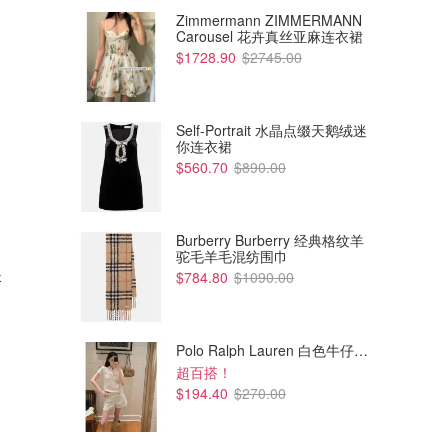
Zimmermann ZIMMERMANN
Carousel 花卉真丝亚麻连衣裙
$1728.90
$2745.00
Self-Portrait 水晶点缀天鹅绒迷
你连衣裙
$560.70
$890.00
Burberry Burberry 经典格纹羊
$24.50
$24.50
$69.99
驼毛羊毛混纺围巾
$59.99
长
Peter Alexander 粉色大码长袖
Peter Alexander 罗纹亨利领长
$784.80
$1090.00
上衣
袖上衣
Dealmoon澳新省钱快报
Dealmoon澳新省钱快报
Polo Ralph Lauren 白色牛仔短裤
超百搭！
$194.40
$270.00