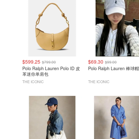
$599.25
$69.30
$799.00
$99.00
Polo Ralph Lauren Polo ID 皮
Polo Ralph Lauren 棒球帽
革迷你单肩包
THE ICONIC
THE ICONIC