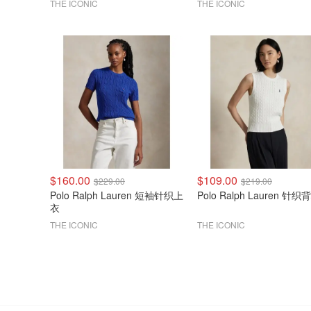
THE ICONIC
THE ICONIC
$160.00
$109.00
$229.00
$219.00
Polo Ralph Lauren 短袖针织上
Polo Ralph Lauren 针织
衣
THE ICONIC
THE ICONIC