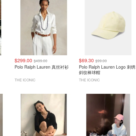
$299.00
$69.30
$499.00
$99.00
Polo Ralph Lauren 真丝衬衫
Polo Ralph Lauren Logo 刺绣
斜纹棒球帽
THE ICONIC
THE ICONIC