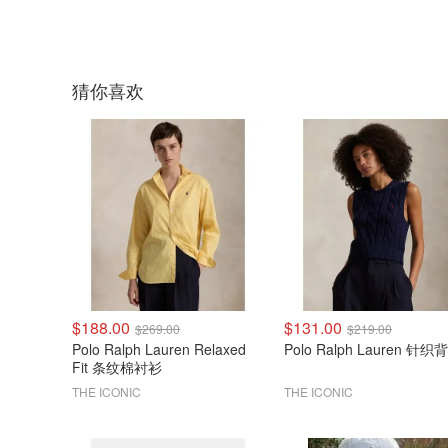
猜你喜欢
$188.00
$131.00
$269.00
$219.00
Polo Ralph Lauren Relaxed
Polo Ralph Lauren 针织
Fit 条纹棉衬衫
THE ICONIC
THE ICONIC