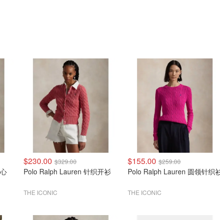
$230.00
$155.00
$329.00
$259.00
背心
Polo Ralph Lauren 针织开衫
Polo Ralph Lauren 圆领针织
THE ICONIC
THE ICONIC