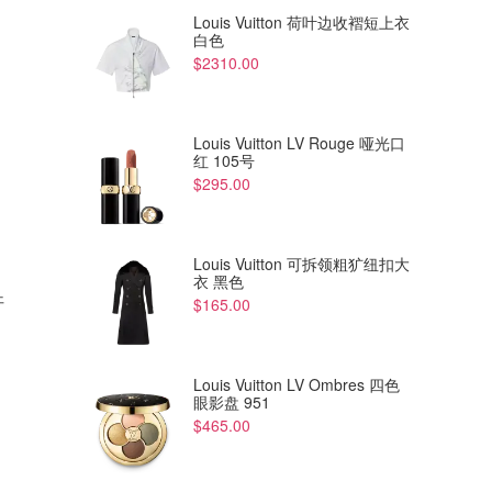
Louis Vuitton 荷叶边收褶短上衣
白色
$2310.00
Louis Vuitton LV Rouge 哑光口
红 105号
$295.00
Louis Vuitton 可拆领粗犷纽扣大
$360.00
$144.20
$480.00
衣 黑色
$257.00
开
The North Face Nuptse 短款
Polo Ralph Lauren
$165.00
羽绒夹克
Windbreaker 夹克 薄款
折扣码：JULYDEAL30
THE ICONIC
Bernardelli
Louis Vuitton LV Ombres 四色
眼影盘 951
$465.00