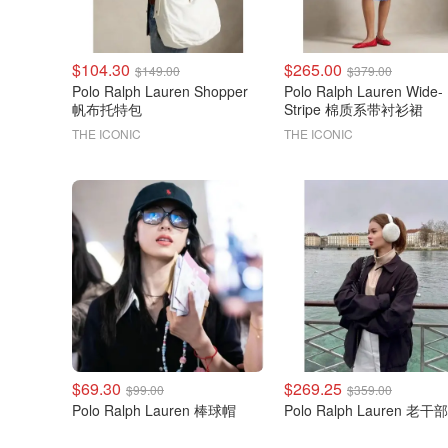
$104.30
$265.00
$149.00
$379.00
Polo Ralph Lauren Shopper
Polo Ralph Lauren Wide-
帆布托特包
Stripe 棉质系带衬衫裙
THE ICONIC
THE ICONIC
$69.30
$269.25
$99.00
$359.00
Polo Ralph Lauren 棒球帽
Polo Ralph Lauren 老