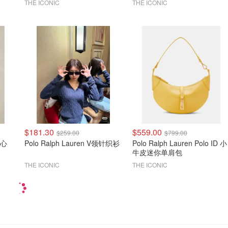
THE ICONIC
THE ICONIC
$181.30
$559.00
$259.00
$799.00
背心
Polo Ralph Lauren V领针织衫
Polo Ralph Lauren Polo ID 小
牛皮迷你单肩包
THE ICONIC
THE ICONIC