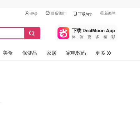
联系我们
新西兰
登录
下载App
🇺🇸
美国
下载 DealMoon App
体验更多精彩
🇨🇳
中国
美食
保健品
家居
家电数码
更多
🇨🇦
加拿大
🇬🇧
汽车
英国
旅游
🇩🇪
德国
母婴儿童
🇫🇷
法国
🇮🇹
意大利
🇦🇺
澳洲
🇳🇿
新西兰