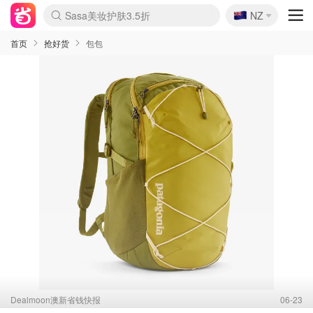
🇳🇿
Sasa美妆护肤3.5折
NZ
lululemon折扣上新
SSENSE年中2.5折
FreshBeauty好价汇总
Cettire降价+叠9折
WWS Coles超市实拍
viagogo二手票捡漏
Myer超级周末
The Outnet奢牌1折起
David Jones 3折起
Flannels大牌1折
Perfumes Club护肤1折
AMIRO面罩$251
Amazon折扣汇总
eToro入金$200送$50
Amazon数码好物
ICONIC本周7.5折
ThedoubleF高奢地板价
Moose Knuckles 6折
丝芙兰5折起
EUFY摄像头$98
Selenichast首饰2折
Trip机票酒店促销
YSL送5件彩妆礼
Amazon家居好物
Amazon美妆护肤
雅漾大喷$8
过敏原检测盒$33
伊索独家赠50ml沐浴露
科颜氏高保湿面霜$29
SEALIFE海洋馆门票6折
丝塔芙大白罐$16
订阅Newsletter送香薰
Cult Beauty 6.8折
Harrods圣诞日历$525
LN-CC奢牌私促3折
d'Alba空姐喷雾$16
EVE LOM套装£56
Bernardelli独家4折
Adore Beauty 6折起
CT圣诞日历
Mytheresa奢品2.7折
Luxury Escapes 9折
Currentbody美容仪$881
MOON Garden Live
Roborock扫地机$649
Tingo Life水杯$24
Valentino官网5折
CR洗护套装$23
修丽可4件套$159
Myer彩妆2件7折
GANNI官网4.5折
Stylevana韩妆4折
Tessabit高奢8.5折
OGX洗发水$11
Amazon阿德莱德次日达
卡诗8.5折+赠礼
Philips Hue灯具8折
首页
抢好货
包包
Dealmoon澳新省钱快报
06-23