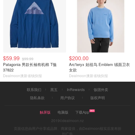
$59.99
$200.00
$99.99
Patagonia 男款长袖有机棉 T恤
Arc'teryx 始祖鸟 Emblem 绒面卫衣
37822
女款
Dealmoon澳新省钱快报
Dealmoon澳新省钱快报
联系我们
黑五
InRewards
饭团外卖
隐私条款
用户协议
版权声明
触屏版
电脑版
下载App
2019©dealmoon.nz
页面信息由用户分享或品牌、商家提供，由Dealmoon核实后发布折
扣广告