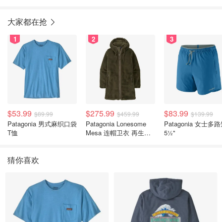
大家都在抢
1
2
3
$53.99
$275.99
$83.99
$89.99
$459.99
$139.99
Patagonia 男式麻织口袋
Patagonia Lonesome
Patagonia 女士多
T恤
Mesa 连帽卫衣 再生聚
5½"
酯纤维
猜你喜欢