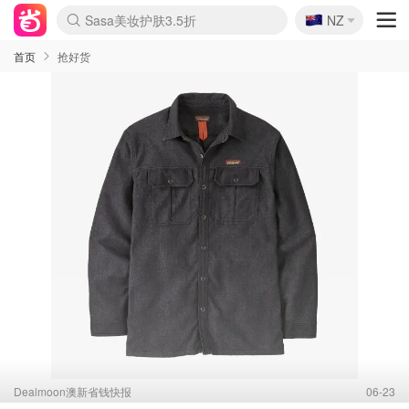
🇳🇿
Sasa美妆护肤3.5折
NZ
lululemon折扣上新
SSENSE年中3折
FreshBeauty好价汇总
Cettire降价+叠9折
Farfetch折上8折
WWS Coles超市实拍
viagogo二手票捡漏
Myer清仓1折起
The Outnet奢牌1折起
David Jones 3折起
Flannels大牌1折
Perfumes Club护肤1折
AMIRO返校季6.2折
Oweek抽奖送Airpods
Amazon折扣汇总
eToro入金$200送$50
Amazon数码好物
ICONIC本周7.5折
ThedoubleF高奢地板价
Moose Knuckles 6折
丝芙兰5折起
EUFY官网3.7折起
Selenichast首饰2折
Trip机票酒店促销
YSL送5件彩妆礼
Amazon家居好物
BIGBANG巡演开票
David Jones时尚3折
Amazon美妆护肤
雅漾大喷$8
过敏原检测盒$33
伊索独家赠50ml沐浴露
科颜氏清仓3折
SEALIFE海洋馆门票6折
丝塔芙大白罐$16
订阅Newsletter送香薰
Cult Beauty 6.8折
Harrods圣诞日历2.3折
LN-CC奢牌私促3折
d'Alba空姐喷雾$16
EVE LOM套装逆天2折
Bernardelli独家4折
Adore Beauty 6折起
CT圣诞日历
Mytheresa奢品2.7折
Luxury Escapes 9折
Currentbody美容仪9折
MOON Garden Live
ALLSAINTS美衣3折
Roborock扫地机3.7折
Tingo Life水杯$24
Valentino官网5折
CR洗发护发6.3折
首页
抢好货
Dealmoon澳新省钱快报
06-23