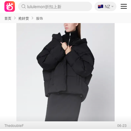
🇳🇿
NZ
Sasa美妆护肤3.5折
SSENSE年中2.5折
FreshBeauty好价汇总
Cettire降价+叠9折
WWS Coles超市实拍
viagogo二手票捡漏
Myer超级周末
The Outnet奢牌1折起
David Jones 3折起
Flannels大牌1折
Perfumes Club护肤1折
AMIRO面罩$251
Amazon折扣汇总
eToro入金$200送$50
Amazon数码好物
ICONIC本周7.5折
ThedoubleF高奢地板价
Moose Knuckles 6折
丝芙兰5折起
EUFY摄像头$98
Selenichast首饰2折
Trip机票酒店促销
YSL送5件彩妆礼
Amazon家居好物
Amazon美妆护肤
雅漾大喷$8
过敏原检测盒$33
伊索独家赠50ml沐浴露
科颜氏高保湿面霜$29
SEALIFE海洋馆门票6折
丝塔芙大白罐$16
订阅Newsletter送香薰
Cult Beauty 6.8折
Harrods圣诞日历$525
LN-CC奢牌私促3折
d'Alba空姐喷雾$16
EVE LOM套装£56
Bernardelli独家4折
Adore Beauty 6折起
CT圣诞日历
Mytheresa奢品2.7折
Luxury Escapes 9折
Currentbody美容仪$881
MOON Garden Live
Roborock扫地机$649
Tingo Life水杯$24
Valentino官网5折
CR洗护套装$23
修丽可4件套$159
Myer彩妆2件7折
GANNI官网4.5折
Stylevana韩妆4折
Tessabit高奢8.5折
OGX洗发水$11
Amazon阿德莱德次日达
卡诗8.5折+赠礼
Philips Hue灯具8折
首页
抢好货
服饰
ThedoubleF
06-23