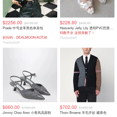
$2256.00
$228.80
$4700.00
$435.00
Prada 中号皮革黑色单肩包
Heavenly Jelly Lily 透明PVC芭蕾鞋 珠饰花朵
码数齐全 这很美貌了！
折扣码：DEALMOON-AOT26
ThedoubleF
ThedoubleF
$660.00
$702.00
$1500.00
$1950.00
Jimmy Choo Aren 小香风高跟鞋
Thom Browne 羊毛开衫 藏青色