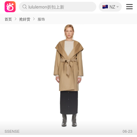
🇳🇿
Sasa美妆护肤3.5折
NZ
lululemon折扣上新
SSENSE年中3折
FreshBeauty好价汇总
Cettire降价+叠9折
WWS Coles超市实拍
viagogo二手票捡漏
Myer超级周末1折
The Outnet奢牌1折起
David Jones 3折起
Flannels大牌1折
Perfumes Club护肤1折
AMIRO返校季6.2折
Amazon折扣汇总
eToro入金$200送$50
Amazon数码好物
ICONIC本周7.5折
ThedoubleF高奢地板价
Moose Knuckles 6折
丝芙兰5折起
EUFY官网3.7折起
Selenichast首饰2折
Trip机票酒店促销
YSL送5件彩妆礼
Amazon家居好物
Amazon美妆护肤
雅漾大喷$8
过敏原检测盒$33
伊索独家赠50ml沐浴露
科颜氏清仓3折
SEALIFE海洋馆门票6折
丝塔芙大白罐$16
订阅Newsletter送香薰
Cult Beauty 6.8折
Harrods圣诞日历2.3折
LN-CC奢牌私促3折
d'Alba空姐喷雾$16
EVE LOM套装逆天2折
Bernardelli独家4折
Adore Beauty 6折起
CT圣诞日历
Mytheresa奢品2.7折
Luxury Escapes 9折
Currentbody美容仪9折
MOON Garden Live
Roborock扫地机3.7折
Tingo Life水杯$24
Valentino官网5折
CR洗发护发6.3折
修丽可套装7.4折
Myer彩妆2件7折
GANNI官网4.5折
Stylevana韩妆4折
Tessabit高奢8.5折
OGX洗护4折
Amazon阿德莱德次日达
卡诗8.5折+赠礼
Philips Hue灯具8折
首页
抢好货
服饰
SSENSE
06-23