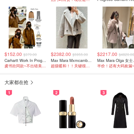
牛仔夹克 深蓝色
$152.00
$2382.00
$2217.00
$370.00
$5955.00
$4820.0
Carhartt Work In Progress Carhartt OG Michigan 工装夹克 棕色
Max Mara Mxmcambusa 驼色大衣
Max Ma
虞书欣同款~不出错美拉德色系
超级暖和！！关键很貌美
半价！还有大码捡漏
大家都在抢
1
2
3