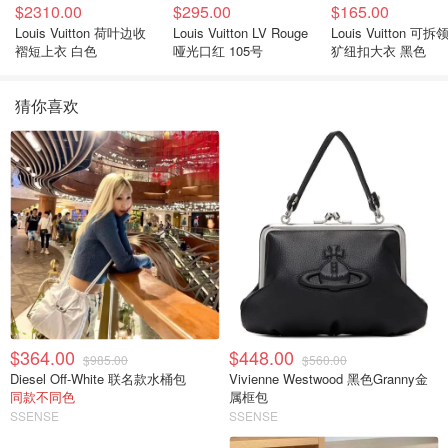
$2310.00
$295.00
$165.00
Louis Vuitton 荷叶边收
Louis Vuitton LV Rouge
Louis Vuitton 可拆
褶短上衣 白色
哑光口红 105号
犷纽扣大衣 黑色
猜你喜欢
$364.00
$448.00
$985.00
$560.00
Diesel Off-White 联名款水桶包
Vivienne Westwood 黑色Granny金
同款不同色
属框包
SSENSE
SSENSE