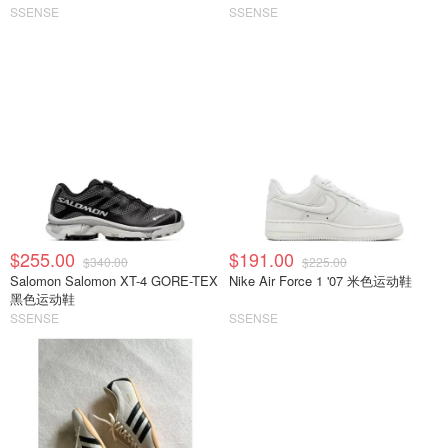
SSENSE
SSENSE
$255.00
$191.00
$340.00
$225.00
Salomon Salomon XT-4 GORE-TEX
Nike Air Force 1 '07 米色运动鞋
黑色运动鞋
SSENSE
SSENSE