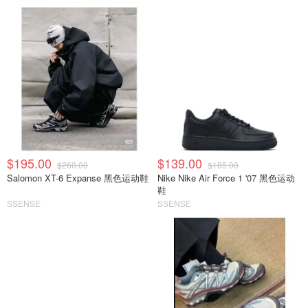
$195.00
$139.00
$260.00
$185.00
Salomon XT-6 Expanse 黑色运动鞋
Nike Nike Air Force 1 '07 黑色运动
鞋
SSENSE
SSENSE