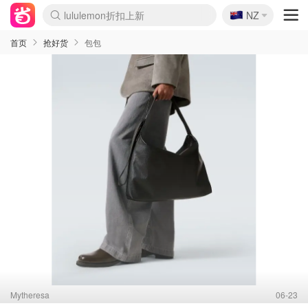
lululemon折扣上新
🇳🇿
NZ
Sasa美妆护肤3.5折
SSENSE年中2.5折
FreshBeauty好价汇总
Cettire降价+叠9折
WWS Coles超市实拍
viagogo二手票捡漏
Myer折扣汇总
The Outnet奢牌1折起
David Jones 3折起
Flannels大牌1折
Perfumes Club护肤1折
AMIRO面罩$251
Amazon折扣汇总
eToro入金$200送$50
Amazon数码好物
ICONIC本周7.5折
ThedoubleF高奢地板价
Moose Knuckles 6折
EUFY摄像头$98
Selenichast首饰2折
Trip机票酒店促销
YSL送5件彩妆礼
Amazon家居好物
Amazon美妆护肤
雅漾大喷$8
过敏原检测盒$33
科颜氏高保湿面霜$29
SEALIFE海洋馆门票6折
丝塔芙大白罐$16
订阅Newsletter送香薰
Cult Beauty 6.8折
Harrods圣诞日历$525
LN-CC奢牌私促3折
d'Alba空姐喷雾$16
EVE LOM套装£56
Bernardelli独家4折
Adore Beauty 6折起
CT圣诞日历
Mytheresa奢品2.7折
Luxury Escapes 9折
Currentbody美容仪$881
MOON Garden Live
Roborock扫地机$649
Valentino官网5折
CR洗护套装$23
修丽可4件套$159
GANNI官网4.5折
Stylevana韩妆4折
Tessabit高奢8.5折
OGX洗发水$11
Amazon阿德莱德次日达
卡诗8.5折+赠礼
Philips Hue灯具8折
首页
抢好货
包包
Mytheresa
06-23