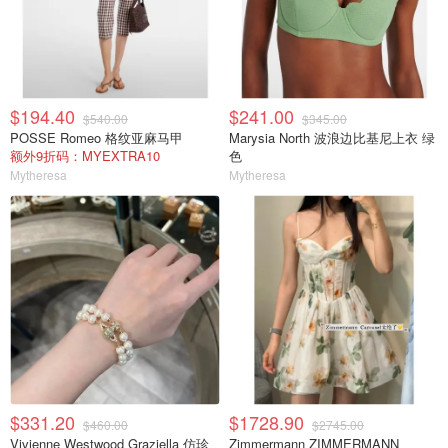
$194.40
$241.00
$540.00
$345.00
POSSE Romeo 格纹亚麻马甲
Marysia North 波浪边比基尼上衣 绿
额外9折码：MYEXTRA10
色
Mytheresa
Mytheresa
$331.20
$1728.90
$460.00
$2745.00
Vivienne Westwood Graziella 仿珍
Zimmermann ZIMMERMANN