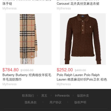
珠手链
Carousel 花卉真丝亚麻连衣裙
Mytheresa
Mytheresa
$784.80
$252.00
$1090.00
$400.00
Burberry Burberry 经典格纹羊驼毛
Polo Ralph Lauren Polo Ralph
羊毛混纺围巾
Lauren 棉质麻花针织Polo卫衣 棕色
Mytheresa
Mytheresa
联系我们
黑五
InRewards
饭团外卖
隐私条款
用户协议
版权声明