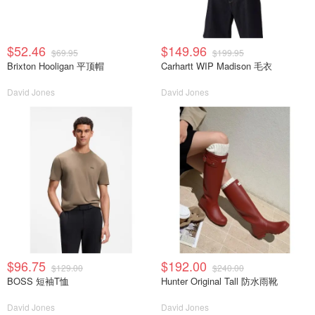
$52.46
$149.96
$69.95
$199.95
Brixton Hooligan 平顶帽
Carhartt WIP Madison 毛衣
David Jones
David Jones
$96.75
$192.00
$129.00
$240.00
BOSS 短袖T恤
Hunter Original Tall 防水雨靴
David Jones
David Jones