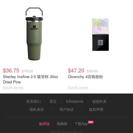
$36.75
$47.20
$70.00
$59.00
Stanley Iceflow 2.0 吸管杯 30oz
Givenchy 4宫格散粉
Dried Pine
David Jones
David Jones
联系我们
黑五
InRewards
饭团外卖
隐私条款
用户协议
版权声明
触屏版
电脑版
下载App
2019©dealmoon.nz