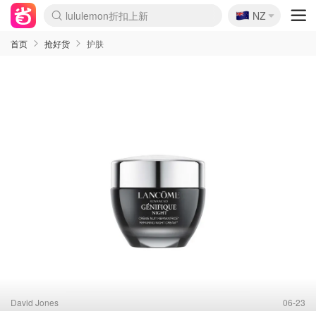
lululemon折扣上新
🇳🇿
Sasa美妆护肤3.5折
NZ
SSENSE年中2.5折
FreshBeauty好价汇总
Cettire降价+叠9折
WWS Coles超市实拍
viagogo二手票捡漏
Myer超级周末
The Outnet奢牌1折起
David Jones 3折起
Flannels大牌1折
Perfumes Club护肤1折
AMIRO面罩$251
Amazon折扣汇总
eToro入金$200送$50
Amazon数码好物
ICONIC本周7.5折
ThedoubleF高奢地板价
Moose Knuckles 6折
丝芙兰5折起
EUFY摄像头$98
Selenichast首饰2折
Trip机票酒店促销
YSL送5件彩妆礼
Amazon家居好物
Amazon美妆护肤
雅漾大喷$8
过敏原检测盒$33
伊索独家赠50ml沐浴露
科颜氏高保湿面霜$29
SEALIFE海洋馆门票6折
丝塔芙大白罐$16
订阅Newsletter送香薰
Cult Beauty 6.8折
Harrods圣诞日历$525
LN-CC奢牌私促3折
d'Alba空姐喷雾$16
EVE LOM套装£56
Bernardelli独家4折
Adore Beauty 6折起
CT圣诞日历
Mytheresa奢品2.7折
Luxury Escapes 9折
Currentbody美容仪$881
MOON Garden Live
Roborock扫地机$649
Tingo Life水杯$24
Valentino官网5折
CR洗护套装$23
修丽可4件套$159
Myer彩妆2件7折
GANNI官网4.5折
Stylevana韩妆4折
Tessabit高奢8.5折
OGX洗发水$11
Amazon阿德莱德次日达
卡诗8.5折+赠礼
Philips Hue灯具8折
首页
抢好货
护肤
David Jones
06-23