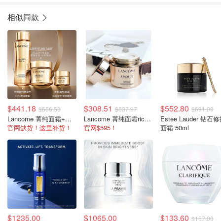
相似同款
$441.18
$308.51
$552.80
$656.58
$537.97
$691.00
Lancome 菁纯面霜+小样+玫瑰水套装
Lancome 菁纯面霜rich版 60ml
Estee Lauder 钻石
官网缺货！这里补货！
官网$595！
面霜 50ml
$1235.00
$1065.00
$133.60
$167.00