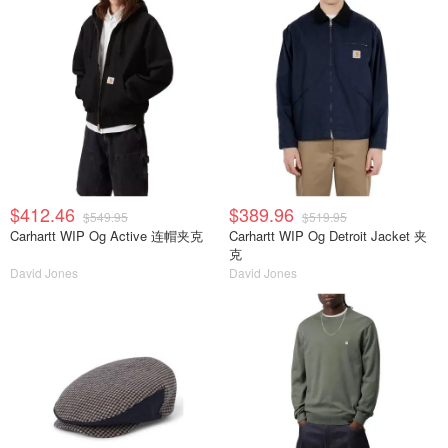
$412.46
$389.96
$549.95
$519.95
Carhartt WIP Og Active 连帽夹克
Carhartt WIP Og Detroit Jacket 夹
克
David Jones
David Jones