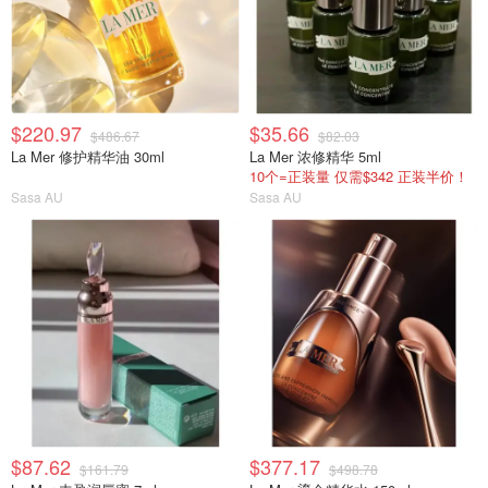
$220.97
$35.66
$486.67
$82.03
La Mer 修护精华油 30ml
La Mer 浓修精华 5ml
10个=正装量 仅需$342 正装半价！
Sasa AU
Sasa AU
$87.62
$377.17
$161.79
$498.78