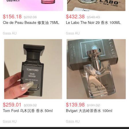
$156.18
$432.38
$202.36
$548.43
Cle de Peau Beaute 修复油 75ML
Le Labo The Noir 29 香水 100ML
Sasa AU
Sasa AU
$259.01
$139.98
$339.32
$191.32
Tom Ford 乌木沉香 香水 50ml
Bvlgari 大吉岭茶香水 100ml
Sasa AU
Sasa AU