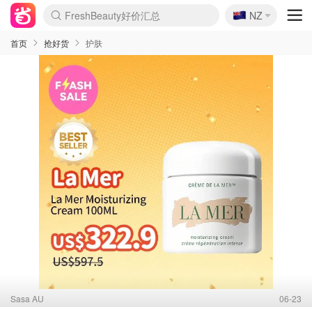
🇳🇿
FreshBeauty好价汇总
NZ
lululemon折扣上新
Sasa美妆护肤3.5折
SSENSE年中2.5折
Cettire降价+叠9折
WWS Coles超市实拍
viagogo二手票捡漏
Myer超级周末
The Outnet奢牌1折起
David Jones 3折起
Flannels大牌1折
Perfumes Club护肤1折
AMIRO面罩$251
Amazon折扣汇总
eToro入金$200送$50
Amazon数码好物
ICONIC本周7.5折
ThedoubleF高奢地板价
Moose Knuckles 6折
丝芙兰5折起
EUFY摄像头$98
Selenichast首饰2折
Trip机票酒店促销
YSL送5件彩妆礼
Amazon家居好物
Amazon美妆护肤
雅漾大喷$8
过敏原检测盒$33
伊索独家赠50ml沐浴露
科颜氏高保湿面霜$29
SEALIFE海洋馆门票6折
丝塔芙大白罐$16
订阅Newsletter送香薰
Cult Beauty 6.8折
Harrods圣诞日历$525
LN-CC奢牌私促3折
d'Alba空姐喷雾$16
EVE LOM套装£56
Bernardelli独家4折
Adore Beauty 6折起
CT圣诞日历
Mytheresa奢品2.7折
Luxury Escapes 9折
Currentbody美容仪$881
MOON Garden Live
Roborock扫地机$649
Tingo Life水杯$24
Valentino官网5折
CR洗护套装$23
修丽可4件套$159
Myer彩妆2件7折
GANNI官网4.5折
Stylevana韩妆4折
Tessabit高奢8.5折
OGX洗发水$11
Amazon阿德莱德次日达
卡诗8.5折+赠礼
Philips Hue灯具8折
首页
抢好货
护肤
Sasa AU
06-23