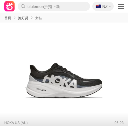
🇳🇿
lululemon折扣上新
NZ
Sasa美妆护肤3.5折
SSENSE年中3折
FreshBeauty好价汇总
Cettire降价+叠9折
WWS Coles超市实拍
viagogo二手票捡漏
Myer超级周末1折
The Outnet奢牌1折起
David Jones 3折起
Flannels大牌1折
Perfumes Club护肤1折
AMIRO返校季6.2折
Amazon折扣汇总
eToro入金$200送$50
Amazon数码好物
ICONIC本周7.5折
ThedoubleF高奢地板价
Moose Knuckles 6折
丝芙兰5折起
EUFY官网3.7折起
Selenichast首饰2折
Trip机票酒店促销
YSL送5件彩妆礼
Amazon家居好物
Amazon美妆护肤
雅漾大喷$8
过敏原检测盒$33
伊索独家赠50ml沐浴露
科颜氏清仓3折
SEALIFE海洋馆门票6折
丝塔芙大白罐$16
订阅Newsletter送香薰
Cult Beauty 6.8折
Harrods圣诞日历2.3折
LN-CC奢牌私促3折
d'Alba空姐喷雾$16
EVE LOM套装逆天2折
Bernardelli独家4折
Adore Beauty 6折起
CT圣诞日历
Mytheresa奢品2.7折
Luxury Escapes 9折
Currentbody美容仪9折
MOON Garden Live
Roborock扫地机3.7折
Tingo Life水杯$24
Valentino官网5折
CR洗发护发6.3折
修丽可套装7.4折
Myer彩妆2件7折
GANNI官网4.5折
Stylevana韩妆4折
Tessabit高奢8.5折
OGX洗护4折
Amazon阿德莱德次日达
卡诗8.5折+赠礼
Philips Hue灯具8折
首页
抢好货
女鞋
HOKA US (AU)
06-23