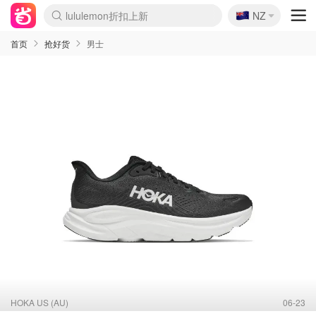
🇳🇿
lululemon折扣上新
NZ
Sasa美妆护肤3.5折
SSENSE年中2.5折
FreshBeauty好价汇总
Cettire降价+叠9折
WWS Coles超市实拍
viagogo二手票捡漏
Myer超级周末
The Outnet奢牌1折起
David Jones 3折起
Flannels大牌1折
Perfumes Club护肤1折
AMIRO面罩$251
Amazon折扣汇总
eToro入金$200送$50
Amazon数码好物
ICONIC本周7.5折
ThedoubleF高奢地板价
Moose Knuckles 6折
丝芙兰5折起
EUFY摄像头$98
Selenichast首饰2折
Trip机票酒店促销
YSL送5件彩妆礼
Amazon家居好物
Amazon美妆护肤
雅漾大喷$8
过敏原检测盒$33
伊索独家赠50ml沐浴露
科颜氏高保湿面霜$29
SEALIFE海洋馆门票6折
丝塔芙大白罐$16
订阅Newsletter送香薰
Cult Beauty 6.8折
Harrods圣诞日历$525
LN-CC奢牌私促3折
d'Alba空姐喷雾$16
EVE LOM套装£56
Bernardelli独家4折
Adore Beauty 6折起
CT圣诞日历
Mytheresa奢品2.7折
Luxury Escapes 9折
Currentbody美容仪$881
MOON Garden Live
Roborock扫地机$649
Tingo Life水杯$24
Valentino官网5折
CR洗护套装$23
修丽可4件套$159
Myer彩妆2件7折
GANNI官网4.5折
Stylevana韩妆4折
Tessabit高奢8.5折
OGX洗发水$11
Amazon阿德莱德次日达
卡诗8.5折+赠礼
Philips Hue灯具8折
首页
抢好货
男士
HOKA US (AU)
06-23