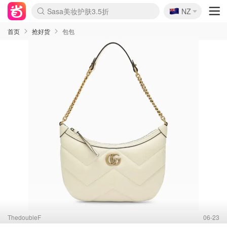
🇳🇿
Sasa美妆护肤3.5折
NZ
lululemon折扣上新
SSENSE年中3折
FreshBeauty好价汇总
Cettire降价+叠9折
WWS Coles超市实拍
viagogo二手票捡漏
Myer超级周末1折
The Outnet奢牌1折起
David Jones 3折起
Flannels大牌1折
Perfumes Club护肤1折
AMIRO返校季6.2折
Amazon折扣汇总
eToro入金$200送$50
Amazon数码好物
ICONIC本周7.5折
ThedoubleF高奢地板价
Moose Knuckles 6折
丝芙兰5折起
EUFY官网3.7折起
Selenichast首饰2折
Trip机票酒店促销
YSL送5件彩妆礼
Amazon家居好物
Amazon美妆护肤
雅漾大喷$8
过敏原检测盒$33
伊索独家赠50ml沐浴露
科颜氏清仓3折
SEALIFE海洋馆门票6折
丝塔芙大白罐$16
订阅Newsletter送香薰
Cult Beauty 6.8折
Harrods圣诞日历2.3折
LN-CC奢牌私促3折
d'Alba空姐喷雾$16
EVE LOM套装逆天2折
Bernardelli独家4折
Adore Beauty 6折起
CT圣诞日历
Mytheresa奢品2.7折
Luxury Escapes 9折
Currentbody美容仪9折
MOON Garden Live
Roborock扫地机3.7折
Tingo Life水杯$24
Valentino官网5折
CR洗发护发6.3折
修丽可套装7.4折
Myer彩妆2件7折
GANNI官网4.5折
Stylevana韩妆4折
Tessabit高奢8.5折
OGX洗护4折
Amazon阿德莱德次日达
卡诗8.5折+赠礼
Philips Hue灯具8折
首页
抢好货
包包
ThedoubleF
06-23