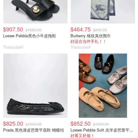
$907.50
$464.75
$1650.00
$845.00
Loewe Pebble黑色小牛皮拖鞋
Burberry 格纹真丝围巾
好适合当伴手礼！！
ThedoubleF
ThedoubleF
$825.00
$852.50
$1500.00
$1550.00
Prada 黑色漆皮芭蕾平底鞋 蝴蝶结
Loewe Pebble Soft 羔羊皮芭蕾平底鞋
好看又舒服！