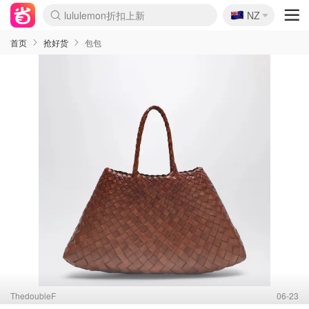
lululemon折扣上新
🇳🇿
NZ
Sasa美妆护肤3.5折
SSENSE年中2.5折
FreshBeauty好价汇总
Cettire降价+叠9折
WWS Coles超市实拍
viagogo二手票捡漏
Myer超级周末
The Outnet奢牌1折起
David Jones 3折起
Flannels大牌1折
Perfumes Club护肤1折
AMIRO面罩$251
Amazon折扣汇总
eToro入金$200送$50
Amazon数码好物
ICONIC本周7.5折
ThedoubleF高奢地板价
Moose Knuckles 6折
丝芙兰5折起
EUFY摄像头$98
Selenichast首饰2折
Trip机票酒店促销
YSL送5件彩妆礼
Amazon家居好物
Amazon美妆护肤
雅漾大喷$8
过敏原检测盒$33
伊索独家赠50ml沐浴露
科颜氏高保湿面霜$29
SEALIFE海洋馆门票6折
丝塔芙大白罐$16
订阅Newsletter送香薰
Cult Beauty 6.8折
Harrods圣诞日历$525
LN-CC奢牌私促3折
d'Alba空姐喷雾$16
EVE LOM套装£56
Bernardelli独家4折
Adore Beauty 6折起
CT圣诞日历
Mytheresa奢品2.7折
Luxury Escapes 9折
Currentbody美容仪$881
MOON Garden Live
Roborock扫地机$649
Tingo Life水杯$24
Valentino官网5折
CR洗护套装$23
修丽可4件套$159
Myer彩妆2件7折
GANNI官网4.5折
Stylevana韩妆4折
Tessabit高奢8.5折
OGX洗发水$11
Amazon阿德莱德次日达
卡诗8.5折+赠礼
Philips Hue灯具8折
首页
抢好货
包包
ThedoubleF
06-23