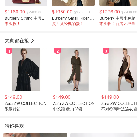
$1160.00
$1950.00
$1276.00
$2900.00
$3750.00
$2900.0
Burberry Strand 中号酒红色包
Burberry Small Rider 羔羊皮米色单肩包
Burber
零头收！
复古又经典的款！
零头收！百搭大容量
大家都在抢
1
2
3
$149.00
$149.00
$149.00
Zara ZW COLLECTION
Zara ZW COLLECTION
Zara ZW COLLECT
系带衬衫
中长裙 盘扣 V领
不对称荷叶边连衣裙
猜你喜欢