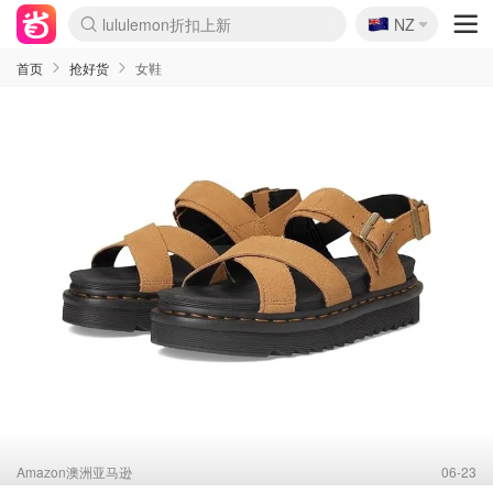
lululemon折扣上新
🇳🇿
Sasa美妆护肤3.5折
NZ
SSENSE年中2.5折
FreshBeauty好价汇总
Cettire降价+叠9折
WWS Coles超市实拍
viagogo二手票捡漏
Myer超级周末
The Outnet奢牌1折起
David Jones 3折起
Flannels大牌1折
Perfumes Club护肤1折
AMIRO面罩$251
Amazon折扣汇总
eToro入金$200送$50
Amazon数码好物
ICONIC本周7.5折
ThedoubleF高奢地板价
Moose Knuckles 6折
丝芙兰5折起
EUFY摄像头$98
Selenichast首饰2折
Trip机票酒店促销
YSL送5件彩妆礼
Amazon家居好物
Amazon美妆护肤
雅漾大喷$8
过敏原检测盒$33
伊索独家赠50ml沐浴露
科颜氏高保湿面霜$29
SEALIFE海洋馆门票6折
丝塔芙大白罐$16
订阅Newsletter送香薰
Cult Beauty 6.8折
Harrods圣诞日历$525
LN-CC奢牌私促3折
d'Alba空姐喷雾$16
EVE LOM套装£56
Bernardelli独家4折
Adore Beauty 6折起
CT圣诞日历
Mytheresa奢品2.7折
Luxury Escapes 9折
Currentbody美容仪$881
MOON Garden Live
Roborock扫地机$649
Tingo Life水杯$24
Valentino官网5折
CR洗护套装$23
修丽可4件套$159
Myer彩妆2件7折
GANNI官网4.5折
Stylevana韩妆4折
Tessabit高奢8.5折
OGX洗发水$11
Amazon阿德莱德次日达
卡诗8.5折+赠礼
Philips Hue灯具8折
首页
抢好货
女鞋
Amazon澳洲亚马逊
06-23