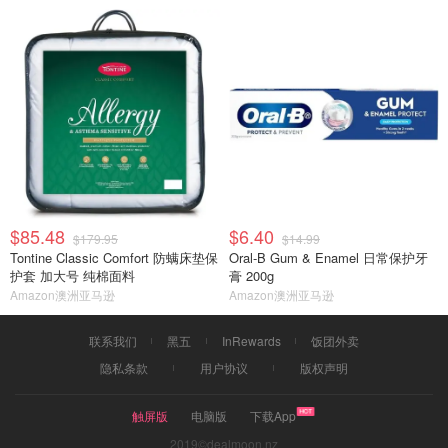
$85.48
$6.40
$179.95
$14.99
Tontine Classic Comfort 防螨床垫保
Oral-B Gum & Enamel 日常保护牙
护套 加大号 纯棉面料
膏 200g
Amazon澳洲亚马逊
Amazon澳洲亚马逊
联系我们
黑五
InRewards
饭团外卖
隐私条款
用户协议
版权声明
触屏版
电脑版
下载App
2019©dealmoon.nz