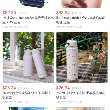
$62.89
$53.54
$73.99
$62.99
INIU Qi2.2 10000mAh 磁吸无线充电
INIU 10000mAh 45W快充迷你移动
宝 25W 蓝色
电源 蓝色
Amazon澳洲亚马逊
Amazon澳洲亚马逊
$26.34
$26.34
$30.99
$30.99
750ml 粉色蝴蝶结不锈钢保温水瓶
750ml 不锈钢保温杯 手柄樱桃印花
吸管盖
吸管盖
Amazon澳洲亚马逊
Amazon澳洲亚马逊