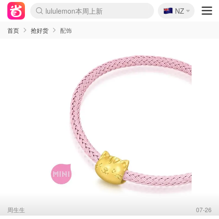
🇳🇿
Sasa美妆护肤3.5折
NZ
lululemon本周上新
SSENSE年中3折
FreshBeauty好价汇总
Cettire降价+叠9折
Farfetch折上8折
WWS Coles超市实拍
viagogo二手票捡漏
Myer清仓1折起
The Outnet奢牌1折起
David Jones 3折起
Flannels大牌1折
Perfumes Club护肤1折
AMIRO返校季6.2折
Oweek抽奖送Airpods
Amazon折扣汇总
eToro入金$200送$50
Amazon数码好物
ICONIC本周7.5折
ThedoubleF高奢地板价
Moose Knuckles 6折
丝芙兰5折起
EUFY官网3.7折起
Selenichast首饰2折
Trip机票酒店促销
YSL送5件彩妆礼
Amazon家居好物
BIGBANG巡演开票
David Jones时尚3折
Amazon美妆护肤
雅漾大喷$8
过敏原检测盒$33
伊索独家赠50ml沐浴露
科颜氏送高保湿面霜
SEALIFE海洋馆门票6折
丝塔芙大白罐$16
订阅Newsletter送香薰
Cult Beauty 6.8折
Harrods圣诞日历2.3折
LN-CC奢牌私促3折
d'Alba空姐喷雾$16
EVE LOM套装逆天2折
Bernardelli独家4折
Adore Beauty 6折起
CT圣诞日历
Mytheresa奢品2.7折
首页
抢好货
配饰
周生生
07-26