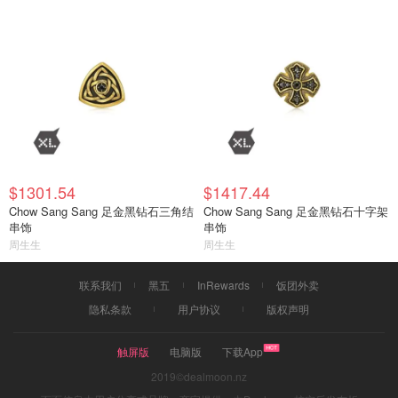
$1301.54
$1417.44
Chow Sang Sang 足金黑钻石三角结
Chow Sang Sang 足金黑钻石十字架
串饰
串饰
周生生
周生生
联系我们
黑五
InRewards
饭团外卖
隐私条款
用户协议
版权声明
触屏版
电脑版
下载App
2019©dealmoon.nz