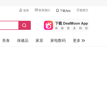
联系我们
新西兰
登录
下载App
🇺🇸
美国
下载 DealMoon App
体验更多精彩
🇨🇳
中国
美食
保健品
家居
家电数码
更多
🇨🇦
加拿大
🇬🇧
汽车
英国
旅游
🇩🇪
德国
母婴儿童
🇫🇷
法国
🇮🇹
意大利
🇦🇺
澳洲
🇳🇿
新西兰