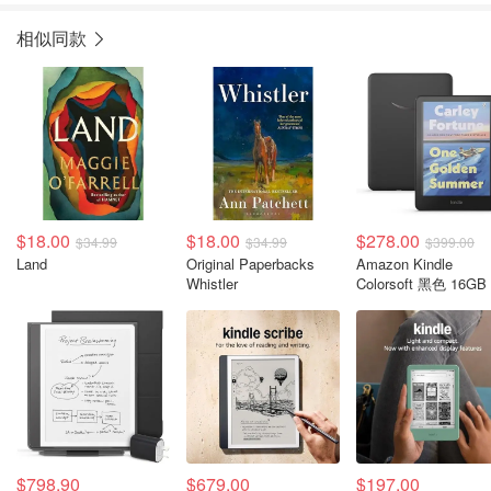
相似同款
$18.00
$18.00
$278.00
$34.99
$34.99
$399.00
Land
Original Paperbacks
Amazon Kindle
Whistler
Colorsoft 黑色 16GB
$798.90
$679.00
$197.00