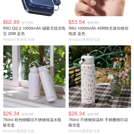
$62.89
$53.54
$73.99
$62.99
INIU Qi2.2 10000mAh 磁吸无线充电
INIU 10000mAh 45W快充迷你移动
宝 25W 蓝色
电源 蓝色
Amazon澳洲亚马逊
Amazon澳洲亚马逊
$26.34
$26.34
$30.99
$30.99
750ml 粉色蝴蝶结不锈钢保温水瓶
750ml 不锈钢保温杯 手柄樱桃印花
吸管盖
吸管盖
Amazon澳洲亚马逊
Amazon澳洲亚马逊