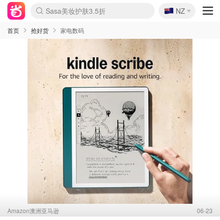
🇳🇿
Sasa美妆护肤3.5折
NZ
lululemon折扣上新
SSENSE年中2.5折
FreshBeauty好价汇总
Cettire降价+叠9折
WWS Coles超市实拍
viagogo二手票捡漏
Myer超级周末
The Outnet奢牌1折起
David Jones 3折起
Flannels大牌1折
Perfumes Club护肤1折
AMIRO面罩$251
Amazon折扣汇总
eToro入金$200送$50
Amazon数码好物
ICONIC本周7.5折
ThedoubleF高奢地板价
Moose Knuckles 6折
丝芙兰5折起
EUFY摄像头$98
Selenichast首饰2折
Trip机票酒店促销
YSL送5件彩妆礼
Amazon家居好物
Amazon美妆护肤
雅漾大喷$8
过敏原检测盒$33
伊索独家赠50ml沐浴露
科颜氏高保湿面霜$29
SEALIFE海洋馆门票6折
丝塔芙大白罐$16
订阅Newsletter送香薰
Cult Beauty 6.8折
Harrods圣诞日历$525
LN-CC奢牌私促3折
d'Alba空姐喷雾$16
EVE LOM套装£56
Bernardelli独家4折
Adore Beauty 6折起
CT圣诞日历
Mytheresa奢品2.7折
Luxury Escapes 9折
Currentbody美容仪$881
MOON Garden Live
Roborock扫地机$649
Tingo Life水杯$24
Valentino官网5折
CR洗护套装$23
修丽可4件套$159
Myer彩妆2件7折
GANNI官网4.5折
Stylevana韩妆4折
Tessabit高奢8.5折
OGX洗发水$11
Amazon阿德莱德次日达
卡诗8.5折+赠礼
Philips Hue灯具8折
首页
抢好货
家电数码
Amazon澳洲亚马逊
06-23