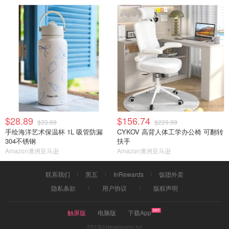
$28.89
$156.74
$33.99
$229.99
手绘海洋艺术保温杯 1L 吸管防漏
CYKOV 高背人体工学办公椅 可翻转
304不锈钢
扶手
Amazon澳洲亚马逊
Amazon澳洲亚马逊
联系我们
黑五
InRewards
饭团外卖
隐私条款
用户协议
版权声明
触屏版
电脑版
下载App
2019©dealmoon.nz