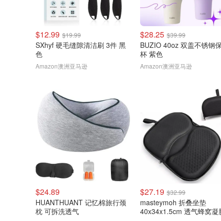
$12.99
$28.25
$19.99
$39.99
SXhyf 硬毛缝隙清洁刷 3件 黑
BUZIO 40oz 双盖不锈钢
色
杯 紫色
Amazon澳洲亚马逊
Amazon澳洲亚马逊
$24.89
$27.19
$32.99
HUANTHUANT 记忆棉旅行颈
masteymoh 折叠坐垫
枕 可拆洗透气
40x34x1.5cm 透气蜂窝凝
色