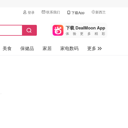
联系我们
新西兰
登录
下载App
🇺🇸
美国
下载 DealMoon App
体验更多精彩
🇨🇳
中国
美食
保健品
家居
家电数码
更多
🇨🇦
加拿大
🇬🇧
汽车
英国
旅游
🇩🇪
德国
母婴儿童
🇫🇷
法国
🇮🇹
意大利
🇦🇺
澳洲
🇳🇿
新西兰