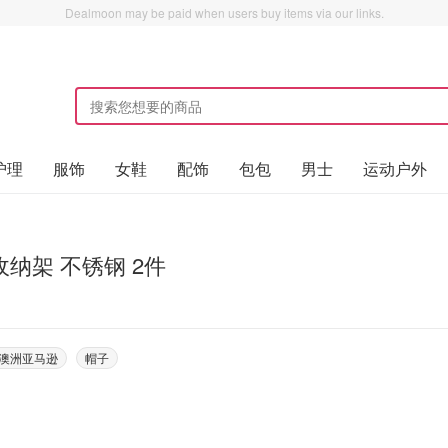
Dealmoon may be paid when users buy items via our links.
护理
服饰
女鞋
配饰
包包
男士
运动户外
纳架 不锈钢 2件
on澳洲亚马逊
帽子