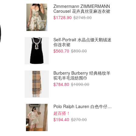
Zimmermann ZIMMERMANN
Carousel 花卉真丝亚麻连衣裙
$1728.90
$2745.00
Self-Portrait 水晶点缀天鹅绒迷
你连衣裙
$560.70
$890.00
Burberry Burberry 经典格纹羊
$2.79
$49.00
驼毛羊毛混纺围巾
低檐纯棉棒球帽 可调节款
47 NY Yankees 棒球帽
$784.80
$1090.00
Amazon澳洲亚马逊
End Clothing
Polo Ralph Lauren 白色牛仔短裤
超百搭！
$194.40
$270.00