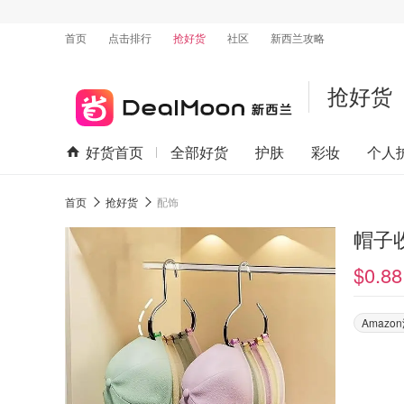
首页
点击排行
抢好货
社区
新西兰攻略
抢好货
好货首页
全部好货
护肤
彩妆
个人
首页
抢好货
配饰
帽子收
$0.88
Amaz