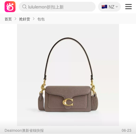
🇳🇿
lululemon折扣上新
NZ
Sasa美妆护肤3.5折
SSENSE年中2.5折
FreshBeauty好价汇总
Cettire降价+叠9折
WWS Coles超市实拍
viagogo二手票捡漏
Myer超级周末
The Outnet奢牌1折起
David Jones 3折起
Flannels大牌1折
Perfumes Club护肤1折
AMIRO面罩$251
Amazon折扣汇总
eToro入金$200送$50
Amazon数码好物
ICONIC本周7.5折
ThedoubleF高奢地板价
Moose Knuckles 6折
丝芙兰5折起
EUFY摄像头$98
Selenichast首饰2折
Trip机票酒店促销
YSL送5件彩妆礼
Amazon家居好物
Amazon美妆护肤
雅漾大喷$8
过敏原检测盒$33
伊索独家赠50ml沐浴露
科颜氏高保湿面霜$29
SEALIFE海洋馆门票6折
丝塔芙大白罐$16
订阅Newsletter送香薰
Cult Beauty 6.8折
Harrods圣诞日历$525
LN-CC奢牌私促3折
d'Alba空姐喷雾$16
EVE LOM套装£56
Bernardelli独家4折
Adore Beauty 6折起
CT圣诞日历
Mytheresa奢品2.7折
Luxury Escapes 9折
Currentbody美容仪$881
MOON Garden Live
Roborock扫地机$649
Tingo Life水杯$24
Valentino官网5折
CR洗护套装$23
修丽可4件套$159
Myer彩妆2件7折
GANNI官网4.5折
Stylevana韩妆4折
Tessabit高奢8.5折
OGX洗发水$11
Amazon阿德莱德次日达
卡诗8.5折+赠礼
Philips Hue灯具8折
首页
抢好货
包包
Dealmoon澳新省钱快报
06-23